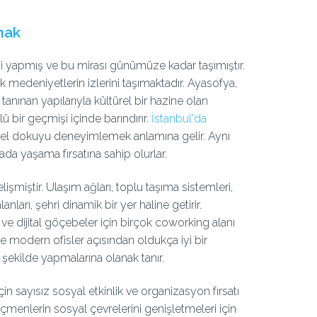
mak
ği yapmış ve bu mirası günümüze kadar taşımıştır.
 medeniyetlerin izlerini taşımaktadır. Ayasofya,
anınan yapılarıyla kültürel bir hazine olan
 bir geçmişi içinde barındırır.
İstanbul'da
ürel dokuyu deneyimlemek anlamına gelir. Aynı
ada yaşama fırsatına sahip olurlar.
şmiştir. Ulaşım ağları, toplu taşıma sistemleri,
nları, şehri dinamik bir yer haline getirir.
ve dijital göçebeler için birçok coworking alanı
 ve modern ofisler açısından oldukça iyi bir
ir şekilde yapmalarına olanak tanır.
n sayısız sosyal etkinlik ve organizasyon fırsatı
çmenlerin sosyal çevrelerini genişletmeleri için