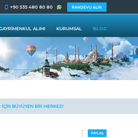
+90 535 480 80 80
RANDEVU ALIN
GAYRİMENKUL ALIMI
KURUMSAL
BLOG
 İÇİN BÜYÜYEN BİR MERKEZ!
PAYLAŞ