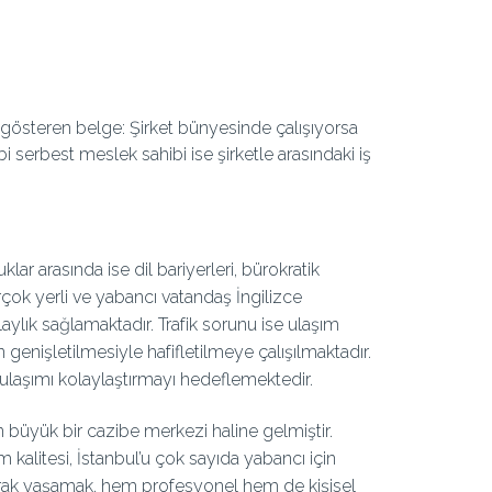
ı gösteren belge: Şirket bünyesinde çalışıyorsa
bi serbest meslek sahibi ise şirketle arasındaki iş
uklar arasında ise dil bariyerleri, bürokratik
irçok yerli ve yabancı vatandaş İngilizce
ylık sağlamaktadır. Trafik sorunu ise ulaşım
n genişletilmesiyle hafifletilmeye çalışılmaktadır.
i ulaşımı kolaylaştırmayı hedeflemektedir.
 büyük bir cazibe merkezi haline gelmiştir.
şam kalitesi, İstanbul’u çok sayıda yabancı için
olarak yaşamak, hem profesyonel hem de kişisel