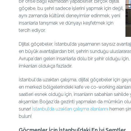
bir ofise bağlı kalmadan yapabilirler. Birçok dijital
göçebe, bu şehri sadece işlerini yapmak için değil,
aynı zamanda kültürel deneyimler edinmek, yeni
insanlarla tanışmak ve dünyayı keşfetmek için
tercih ediyor.
Dijital göçebeler, İstanbul’da yaşamanın sayısız avantajı
en büyük avantajlardan biri, şehrin sunduğu uluslarara
Avrupa'dan gelen insanlarla dolu bir şehir olduğu için, 
imkanları oldukça fazladır.
İstanbul'da uzaktan çalışma, dijital göçebeler için gaye
en merkezi bölgelerindeki kafe ve co-working alanları, 
saatleri esnek olduğu için, insanların sabahları sahil
akşamları Boğaz’da gezinti yapmaları da mümkün olur.
sunar!
İstanbul’da uzaktan çalışma alanlarını
hemen şimd
bulun!
Göçmenler İçin İstanbul’daki En İyi Semtler