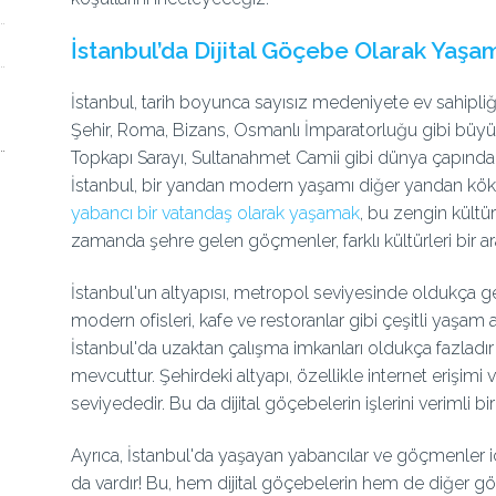
İstanbul’da Dijital Göçebe Olarak Yaşa
İstanbul, tarih boyunca sayısız medeniyete ev sahipli
Şehir, Roma, Bizans, Osmanlı İmparatorluğu gibi büyük
Topkapı Sarayı, Sultanahmet Camii gibi dünya çapında t
İstanbul, bir yandan modern yaşamı diğer yandan köklü
yabancı bir vatandaş olarak yaşamak
, bu zengin kült
zamanda şehre gelen göçmenler, farklı kültürleri bir ar
İstanbul'un altyapısı, metropol seviyesinde oldukça geli
modern ofisleri, kafe ve restoranlar gibi çeşitli yaşam ala
İstanbul'da uzaktan çalışma imkanları oldukça fazladır 
mevcuttur. Şehirdeki altyapı, özellikle internet erişimi
seviyededir. Bu da dijital göçebelerin işlerini verimli b
Ayrıca, İstanbul'da yaşayan yabancılar ve göçmenler içi
da vardır! Bu, hem dijital göçebelerin hem de diğer gö