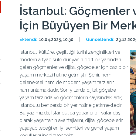
İstanbul: Göçmenler v
İçin Büyüyen Bir Mer
Eklendi:
10.04.2025, 10.30
Güncellendi:
29.12.2025
İstanbul, kültürel çeşitliliği, tarihi zenginlikleri ve
modern altyapısı ile dünyanın dört bir yanından
gelen göçmenler ve dijital göçebeler için cazip bir
yaşam merkezi haline gelmiştir. Şehir, hem
geleneksel hem de modern yaşam tarzlarını
harmanlamaktadır. Son yıllarda dijital göçebe
yaşam tarzında ve göçmenlerin sayısındaki artış,
İstanbul’u benzersiz bir yer haline getirmektedir.
Bu yazımızda, İstanbul'da yabancı bir vatandaş
olarak yaşamanın avantajlarını, dijital göçebelerin
yaşayabileceği en iyi semtleri ve genel yaşam
koşullarını inceleyeceğiz.