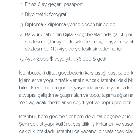
En az 6 ay geçerli pasaport
Biyometrik fotoğraf
Diploma / diploma yerine geçen bir belge
Başvuru sahibinin Dijital Göçebe alanında çalıştığın
sözleşme (Türkiye’deki şirketler hariç), başvuru sahi
sözleşmesi (Türkiye'de yerleşik şirketler hariç)
Aylık 3.000 $ veya yıllık 36.000 $ gelir
İstanbul’daki dijital göçebelerin karşılaştığı başlıca zorl
işlemler ve yoğun trafik yer alır. Ancak, İstanbul’daki b
bilmektedir, bu da günlük yaşamda ve iş hayatında kola
altyapısı geliştirme çalışmaları ve toplu taşıma ağlarını
Yeni açılacak metrolar ve çeşitli yol ve köprü projeler
İstanbul, hem göçmenler hem de dijital göçebeler için
Şehirdeki altyapı, kültürel çeşitlilik, iş imkanları ve ya
çekici kılmaktadır. İstanbul’da yabancı bir vatandaş 