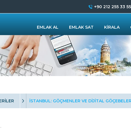
+90 212 255 33 55
EMLAK AL
EMLAK SAT
KİRALA
ERİLER
İSTANBUL: GÖÇMENLER VE DİJİTAL GÖÇEBELER