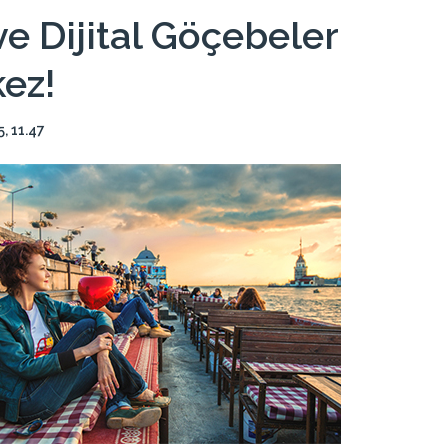
e Dijital Göçebeler
kez!
, 11.47