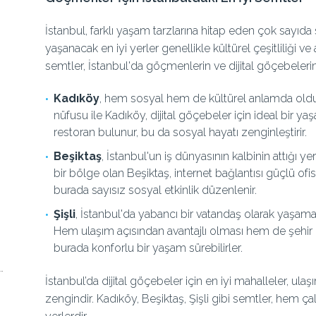
İstanbul, farklı yaşam tarzlarına hitap eden çok sayıda
yaşanacak en iyi yerler genellikle kültürel çeşitliliği ve a
semtler, İstanbul'da göçmenlerin ve dijital göçebelerin
Kadıköy
, hem sosyal hem de kültürel anlamda oldu
nüfusu ile Kadıköy, dijital göçebeler için ideal bir ya
restoran bulunur, bu da sosyal hayatı zenginleştirir.
Beşiktaş
, İstanbul'un iş dünyasının kalbinin attığı yer
bir bölge olan Beşiktaş, internet bağlantısı güçlü ofi
burada sayısız sosyal etkinlik düzenlenir.
Şişli
, İstanbul'da yabancı bir vatandaş olarak yaşamak
Hem ulaşım açısından avantajlı olması hem de şehir
burada konforlu bir yaşam sürebilirler.
İstanbul’da dijital göçebeler için en iyi mahalleler, ula
zengindir. Kadıköy, Beşiktaş, Şişli gibi semtler, hem