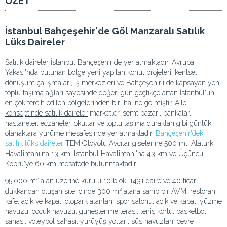
ÖZET
İstanbul Bahçeşehir'de Göl Manzaralı Satılık
Lüks Daireler
Satılık daireler İstanbul Bahçeşehir'de yer almaktadır. Avrupa
Yakası'nda bulunan bölge yeni yapılan konut projeleri, kentsel
dönüşüm çalışmaları, iş merkezleri ve Bahçeşehir'i de kapsayan yeni
toplu taşıma ağları sayesinde değeri gün geçtikçe artan İstanbul'un
en çok tercih edilen bölgelerinden biri haline gelmiştir.
Aile
konseptinde satılık daireler
marketler, semt pazarı, bankalar,
hastaneler, eczaneler, okullar ve toplu taşıma durakları gibi günlük
olanaklara yürüme mesafesinde yer almaktadır.
Bahçeşehir'deki
satılık lüks daireler
TEM Otoyolu Avcılar gişelerine 500 mt, Atatürk
Havalimanı'na 13 km, Istanbul Havalimanı'na 43 km ve Üçüncü
Köprü'ye 60 km mesafede bulunmaktadır.
95.000 m² alan üzerine kurulu 10 blok, 1431 daire ve 40 ticari
dükkandan oluşan site içinde 300 m² alana sahip bir AVM, restoran,
kafe, açık ve kapalı otopark alanları, spor salonu, açık ve kapalı yüzme
havuzu, çocuk havuzu, güneşlenme terası, tenis kortu, basketbol
sahası, voleybol sahası, yürüyüş yolları, süs havuzları, çevre