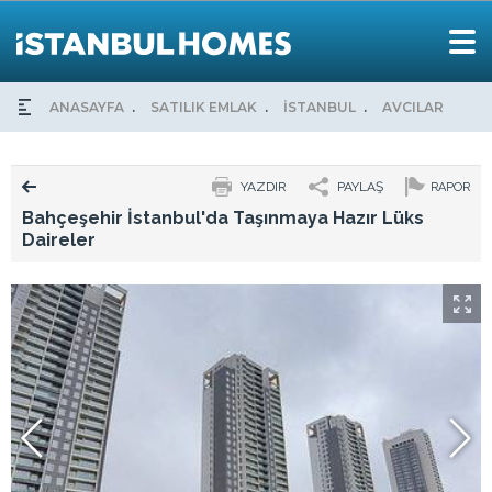
ANASAYFA
SATILIK EMLAK
İSTANBUL
AVCILAR
BA
YAZDIR
PAYLAŞ
RAPOR
Bahçeşehir İstanbul'da Taşınmaya Hazır Lüks
Daireler