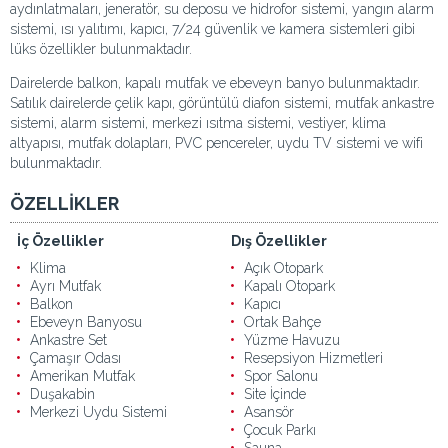
aydınlatmaları, jeneratör, su deposu ve hidrofor sistemi, yangın alarm
sistemi, ısı yalıtımı, kapıcı, 7/24 güvenlik ve kamera sistemleri gibi
lüks özellikler bulunmaktadır.
Dairelerde balkon, kapalı mutfak ve ebeveyn banyo bulunmaktadır.
Satılık dairelerde çelik kapı, görüntülü diafon sistemi, mutfak ankastre
sistemi, alarm sistemi, merkezi ısıtma sistemi, vestiyer, klima
altyapısı, mutfak dolapları, PVC pencereler, uydu TV sistemi ve wifi
bulunmaktadır.
ÖZELLİKLER
İç Özellikler
Dış Özellikler
Klima
Açık Otopark
Ayrı Mutfak
Kapalı Otopark
Balkon
Kapıcı
Ebeveyn Banyosu
Ortak Bahçe
Ankastre Set
Yüzme Havuzu
Çamaşır Odası
Resepsiyon Hizmetleri
Amerikan Mutfak
Spor Salonu
Duşakabin
Site İçinde
Merkezi Uydu Sistemi
Asansör
Çocuk Parkı
Sauna