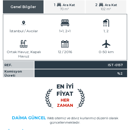
1
2
Ara Kat
Ara Kat
Genel Bilgiler
70 m²
102 m²
İstanbul / Avcılar
1+1, 2+1
1, 2
Ortak Havuz, Kapalı
12 / 2016
0-50 km
Havuz
REF.
IST-0157
Komisyon
%2
Ücreti
EN İYİ
FİYAT
HER
ZAMAN
DAİMA GÜNCEL
Web sitemiz ve döviz kurlarımız düzenli olarak
güncellenmektedir.