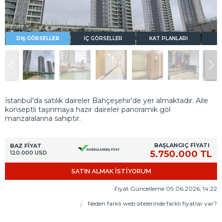
DIŞ GÖRSELLER
İÇ GÖRSELLER
KAT PLANLARI
İstanbul'da satılık daireler Bahçeşehir'de yer almaktadır. Aile
konseptli taşınmaya hazır daireler panoramik göl
manzaralarına sahiptir.
BAŞLANGIÇ FİYATI
BAZ FİYAT
5.750.000 TL
120.000 USD
SATIN ALMAK İSTİYORUM
Fiyat Güncelleme 09.06.2026, 14.22
Neden farklı web sitelerinde farklı fiyatlar var?