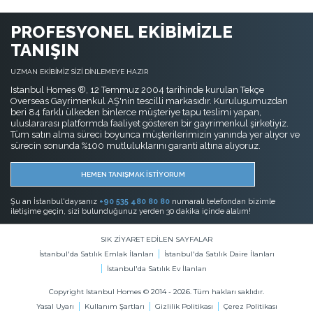
PROFESYONEL EKİBİMİZLE
TANIŞIN
UZMAN EKİBİMİZ SİZİ DİNLEMEYE HAZIR
Istanbul Homes ®, 12 Temmuz 2004 tarihinde kurulan Tekçe
Overseas Gayrimenkul AŞ'nin tescilli markasıdır. Kuruluşumuzdan
beri 84 farklı ülkeden binlerce müşteriye tapu teslimi yapan,
uluslararası platformda faaliyet gösteren bir gayrimenkul şirketiyiz.
Tüm satın alma süreci boyunca müşterilerimizin yanında yer alıyor ve
sürecin sonunda %100 mutluluklarını garanti altına alıyoruz.
HEMEN TANIŞMAK İSTİYORUM
Şu an İstanbul'daysanız
+90 535 480 80 80
numaralı telefondan bizimle
iletişime geçin, sizi bulunduğunuz yerden 30 dakika içinde alalım!
SIK ZİYARET EDİLEN SAYFALAR
İstanbul'da Satılık Emlak İlanları
İstanbul'da Satılık Daire İlanları
İstanbul'da Satılık Ev İlanları
Copyright Istanbul Homes © 2014 - 2026. Tüm hakları saklıdır.
Yasal Uyarı
Kullanım Şartları
Gizlilik Politikası
Çerez Politikası