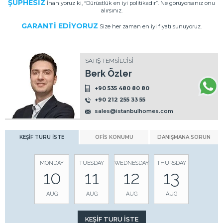
ŞÜPHESİZ
İnanıyoruz ki, “Dürüstlük en iyi politikadır”. Ne görüyorsanız onu
alırsınız.
GARANTİ EDİYORUZ
Size her zaman en iyi fiyatı sunuyoruz.
SATIŞ TEMSİLCİSİ
Berk Özler
+90 535 480 80 80
+90 212 255 33 55
sales@istanbulhomes.com
KEŞİF TURU İSTE
OFİS KONUMU
DANIŞMANA SORUN
MONDAY
TUESDAY
WEDNESDAY
THURSDAY
10
11
12
13
AUG
AUG
AUG
AUG