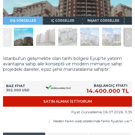
DIŞ GÖRSELLER
İÇ GÖRSELLER
İNŞAAT GÖRSELLER
K
İstanbul'un gelişmekte olan tarihi bölgesi Eyüp'te yatırım
avantajına sahip aile konseptli ve modern mimariye sahip
projedeki daireler, eşsiz şehir manzaralarına sahiptir.
BAŞLANGIÇ FİYATI
BAZ FİYAT
14.400.000 TL
302.000 USD
SATIN ALMAK İSTİYORUM
Fiyat Güncelleme 06.07.2026, 11.35
Neden farklı web sitelerinde farklı fiyatlar var?