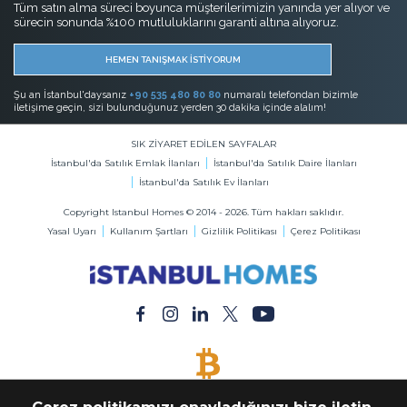
Tüm satın alma süreci boyunca müşterilerimizin yanında yer alıyor ve
sürecin sonunda %100 mutluluklarını garanti altına alıyoruz.
HEMEN TANIŞMAK İSTİYORUM
Şu an İstanbul'daysanız
+90 535 480 80 80
numaralı telefondan bizimle
iletişime geçin, sizi bulunduğunuz yerden 30 dakika içinde alalım!
SIK ZİYARET EDİLEN SAYFALAR
İstanbul'da Satılık Emlak İlanları
İstanbul'da Satılık Daire İlanları
İstanbul'da Satılık Ev İlanları
Copyright Istanbul Homes © 2014 - 2026. Tüm hakları saklıdır.
Yasal Uyarı
Kullanım Şartları
Gizlilik Politikası
Çerez Politikası
BİTCOİN KABUL EDİLİR