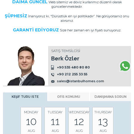
DAİMA GÜNCEL
Web sitemiz ve döviz kurlarımız düzenli olarak
güncellenmektedir.
ŞÜPHESİZ
İnanıyoruz ki, “Dürüstlük en iyi politikadır”. Ne görüyorsanız onu
alırsınız.
GARANTİ EDİYORUZ
Size her zaman en iyi fiyatı sunuyoruz.
SATIŞ TEMSİLCİSİ
Berk Özler
+90 535 480 80 80
+90 212 255 33 55
sales@istanbulhomes.com
KEŞİF TURU İSTE
OFİS KONUMU
DANIŞMANA SORUN
MONDAY
TUESDAY
WEDNESDAY
THURSDAY
10
11
12
13
AUG
AUG
AUG
AUG