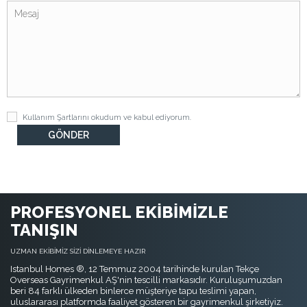
Kullanım Şartlarını
okudum ve kabul ediyorum.
PROFESYONEL EKİBİMİZLE
TANIŞIN
UZMAN EKİBİMİZ SİZİ DİNLEMEYE HAZIR
Istanbul Homes ®, 12 Temmuz 2004 tarihinde kurulan Tekçe
Overseas Gayrimenkul AŞ'nin tescilli markasıdır. Kuruluşumuzdan
beri 84 farklı ülkeden binlerce müşteriye tapu teslimi yapan,
uluslararası platformda faaliyet gösteren bir gayrimenkul şirketiyiz.