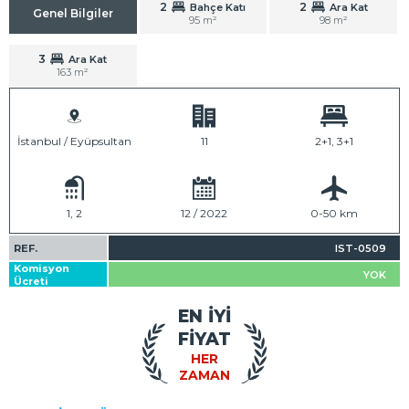
2
2
Bahçe Katı
Ara Kat
Genel Bilgiler
95 m²
98 m²
3
Ara Kat
163 m²
İstanbul / Eyüpsultan
11
2+1, 3+1
1, 2
12 / 2022
0-50 km
REF.
IST-0509
Komisyon
YOK
Ücreti
EN İYİ
FİYAT
HER
ZAMAN