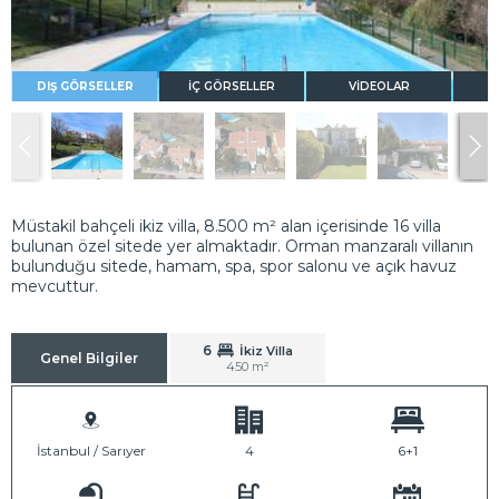
DIŞ GÖRSELLER
İÇ GÖRSELLER
VİDEOLAR
Müstakil bahçeli ikiz villa, 8.500 m² alan içerisinde 16 villa
bulunan özel sitede yer almaktadır. Orman manzaralı villanın
bulunduğu sitede, hamam, spa, spor salonu ve açık havuz
mevcuttur.
6
İkiz Villa
Genel Bilgiler
450 m²
İstanbul / Sarıyer
4
6+1