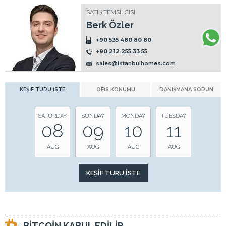
SATIŞ TEMSİLCİSİ
Berk Özler
+90 535 480 80 80
+90 212 255 33 55
sales@istanbulhomes.com
KEŞİF TURU İSTE
OFİS KONUMU
DANIŞMANA SORUN
SATURDAY
SUNDAY
MONDAY
TUESDAY
08
09
10
11
AUG
AUG
AUG
AUG
BİTCOİN KABUL EDİLİR