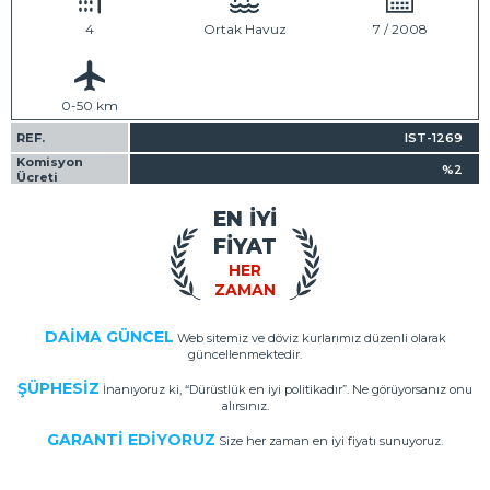
4
Ortak Havuz
7 / 2008
0-50 km
REF.
IST-1269
Komisyon
%2
Ücreti
EN İYİ
FİYAT
HER
ZAMAN
DAİMA GÜNCEL
Web sitemiz ve döviz kurlarımız düzenli olarak
güncellenmektedir.
ŞÜPHESİZ
İnanıyoruz ki, “Dürüstlük en iyi politikadır”. Ne görüyorsanız onu
alırsınız.
GARANTİ EDİYORUZ
Size her zaman en iyi fiyatı sunuyoruz.