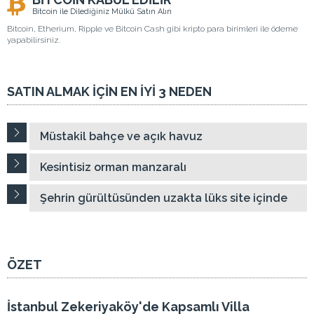
Bitcoin ile Dilediğiniz Mülkü Satın Alın
Bitcoin, Etherium, Ripple ve Bitcoin Cash gibi kripto para birimleri ile ödeme
yapabilirsiniz.
SATIN ALMAK İÇİN EN İYİ 3 NEDEN
Müstakil bahçe ve açık havuz
Kesintisiz orman manzaralı
Şehrin gürültüsünden uzakta lüks site içinde
ÖZET
İstanbul Zekeriyaköy'de Kapsamlı Villa