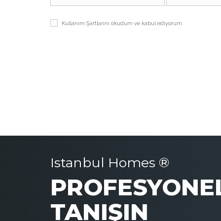
Kullanım Şartlarını
okudum ve kabul ediyorum.
Istanbul Homes ®
PROFESYONEL
TANIŞIN