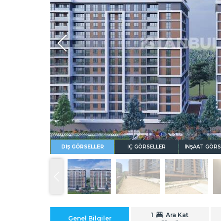
Whatsapp
DIŞ GÖRSELLER
İÇ GÖRSELLER
İNŞAAT GÖRS
1
Ara Kat
Genel Bilgiler