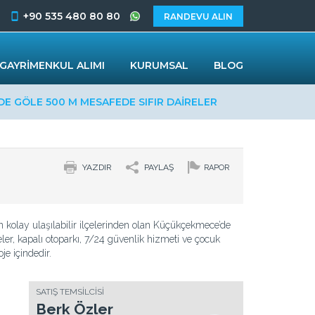
+90 535 480 80 80
RANDEVU ALIN
GAYRİMENKUL ALIMI
KURUMSAL
BLOG
E GÖLE 500 M MESAFEDE SIFIR DAİRELER
YAZDIR
PAYLAŞ
RAPOR
en kolay ulaşılabilir ilçelerinden olan Küçükçekmece’de
eler, kapalı otoparkı, 7/24 güvenlik hizmeti ve çocuk
je içindedir.
SATIŞ TEMSİLCİSİ
Berk Özler