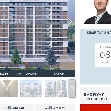
KEŞİF TURU İS
SATURDA
08
AUG
ELLER
KAT PLANLARI
KONUM
BAZ FİYAT
170.000 USD
3
Ara Kat
4
Ara Kat