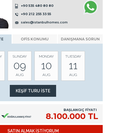
+90 535 480 80 80
+90 212 255 33 55
sales@istanbulhomes.com
TE
OFİS KONUMU
DANIŞMANA SORUN
Y
SUNDAY
MONDAY
TUESDAY
09
10
11
AUG
AUG
AUG
BAŞLANGIÇ FİYATI
8.100.000 TL
SATIN ALMAK İSTİYORUM