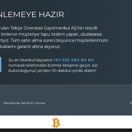
İNLEMEYE HAZIR
lan Tekçe Overseas Gayrimenkul AŞ'nin tescilli
binlerce müşteriye tapu teslimi yapan, uluslararası
etiyiz. Tüm satın alma süreci boyunca müşterilerimizin
larını garanti altına alıyoruz.
Şu an İstanbul'daysanız
+90 535 480 80 80
numaralı telefondan bizimle iletişime geçin, sizi
bulunduğunuz yerden 30 dakika içinde alalım!
İstanbul'da Satılık Ev İlanları
Y