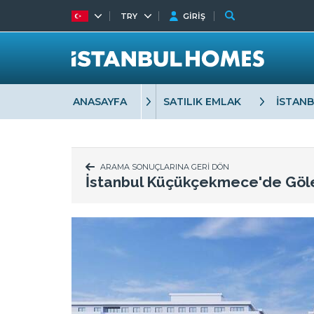
TRY
GİRİŞ
ANASAYFA
SATILIK EMLAK
İSTAN
ARAMA SONUÇLARINA GERİ DÖN
İstanbul Küçükçekmece'de Göle