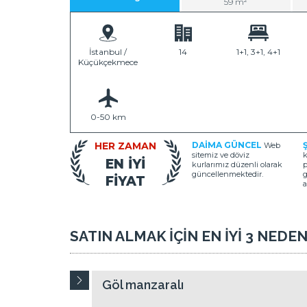
59 m²
İstanbul /
14
1+1, 3+1, 4+1
Küçükçekmece
0-50 km
HER ZAMAN
DAİMA GÜNCEL
Web
sitemiz ve döviz
k
EN İYİ
kurlarımız düzenli olarak
p
güncellenmektedir.
g
FİYAT
a
SATIN ALMAK İÇİN EN İYİ 3 NEDE
Göl manzaralı