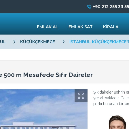
+90 212 255 33 55
EMLAK AL
EMLAK SAT
KİRALA
BUL
KÜÇÜKÇEKMECE
İSTANBUL KÜÇÜKÇEKMECE'D
 500 m Mesafede Sıfır Daireler
Şık daireler şehrin 
yer almaktadır. Dair
parkı bulunan bir pro