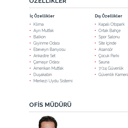
ÖZELLİKLER
İç Özellikler
Dış Özellikler
Klima
Kapalı Otopark
Ayrı Mutfak
Ortak Bahçe
Balkon
Spor Salonu
Giyinme Odası
Site İçinde
Ebeveyn Banyosu
Asansör
Ankastre Set
Çocuk Parkı
Çamaşır Odası
Sauna
Amerikan Mutfak
7/24 Güvenlik
Duşakabin
Güvenlik Kamera
Merkezi Uydu Sistemi
OFİS MÜDÜRÜ