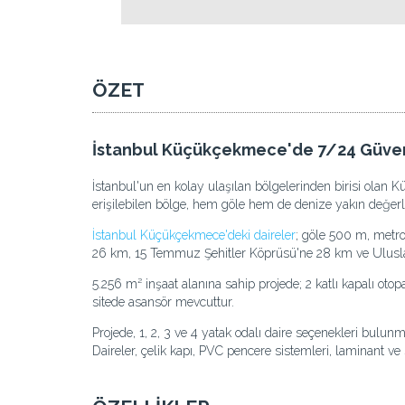
ÖZET
İstanbul Küçükçekmece'de 7/24 Güvenlik
İstanbul'un en kolay ulaşılan bölgelerinden birisi olan
erişilebilen bölge, hem göle hem de denize yakın değer
İstanbul Küçükçekmece'deki daireler
; göle 500 m, metr
26 km, 15 Temmuz Şehitler Köprüsü'ne 28 km ve Uluslar
5.256 m² inşaat alanına sahip projede; 2 katlı kapalı oto
sitede asansör mevcuttur.
Projede, 1, 2, 3 ve 4 yatak odalı daire seçenekleri bulu
Daireler, çelik kapı, PVC pencere sistemleri, laminant ve