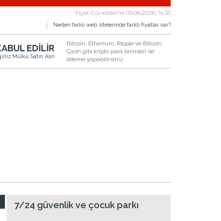
Fiyat Güncelleme
09.06.2026, 14.35
Neden farklı web sitelerinde farklı fiyatlar var?
Bitcoin, Etherium, Ripple ve Bitcoin
KABUL EDİLİR
Cash gibi kripto para birimleri ile
iğiniz Mülkü Satın Alın
ödeme yapabilirsiniz.
7/24 güvenlik ve çocuk parkı