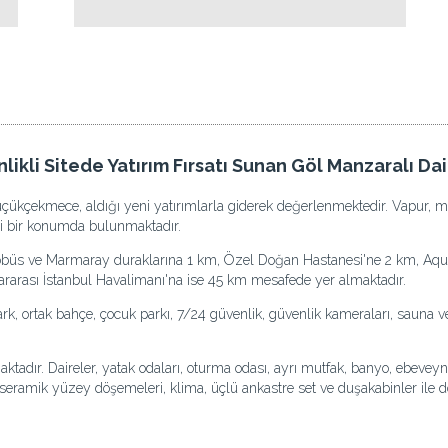
li Sitede Yatırım Fırsatı Sunan Göl Manzaralı Dai
 Küçükçekmece, aldığı yeni yatırımlarla giderek değerlenmektedir. Vapur, 
li bir konumda bulunmaktadır.
obüs ve Marmaray duraklarına 1 km, Özel Doğan Hastanesi'ne 2 km, Aqua
arası İstanbul Havalimanı'na ise 45 km mesafede yer almaktadır.
park, ortak bahçe, çocuk parkı, 7/24 güvenlik, güvenlik kameraları, sauna 
nmaktadır. Daireler, yatak odaları, oturma odası, ayrı mutfak, banyo, ebev
 seramik yüzey döşemeleri, klima, üçlü ankastre set ve duşakabinler ile do