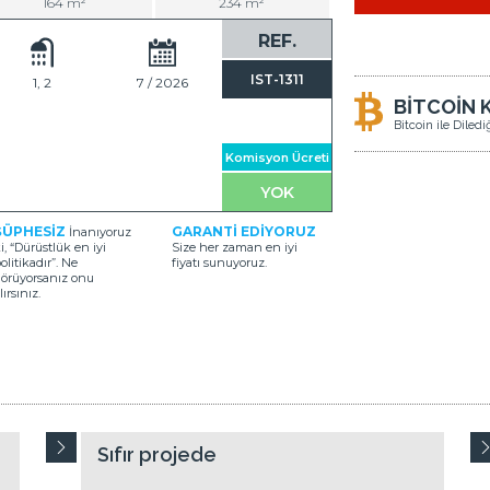
164 m²
234 m²
REF.
IST-1311
1, 2
7 / 2026
BİTCOİN 
Bitcoin ile Diled
Komisyon Ücreti
YOK
ŞÜPHESİZ
GARANTİ EDİYORUZ
İnanıyoruz
i, “Dürüstlük en iyi
Size her zaman en iyi
olitikadır”. Ne
fiyatı sunuyoruz.
örüyorsanız onu
lırsınız.
N
Sıfır projede