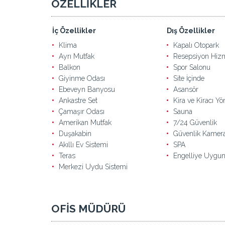
ÖZELLİKLER
İç Özellikler
Dış Özellikler
Klima
Kapalı Otopark
Ayrı Mutfak
Resepsiyon Hizm
Balkon
Spor Salonu
Giyinme Odası
Site İçinde
Ebeveyn Banyosu
Asansör
Ankastre Set
Kira ve Kiracı Yö
Çamaşır Odası
Sauna
Amerikan Mutfak
7/24 Güvenlik
Duşakabin
Güvenlik Kamera
Akıllı Ev Sistemi
SPA
Teras
Engelliye Uygu
Merkezi Uydu Sistemi
OFİS MÜDÜRÜ