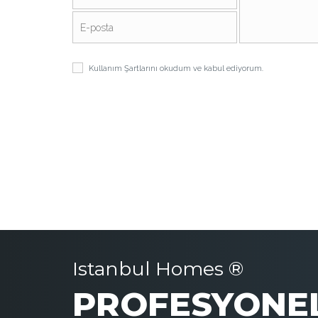
Kullanım Şartlarını
okudum ve kabul ediyorum.
Istanbul Homes ®
PROFESYONEL