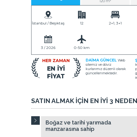
120 m²
İstanbul / Beşiktaş
12
2+1, 3+1
3 / 2026
0-50 km
HER ZAMAN
DAİMA GÜNCEL
Web
sitemiz ve döviz
k
EN İYİ
kurlarımız düzenli olarak
p
güncellenmektedir.
g
FİYAT
a
SATIN ALMAK İÇİN EN İYİ 3 NEDE
Boğaz ve tarihi yarımada
manzarasına sahip