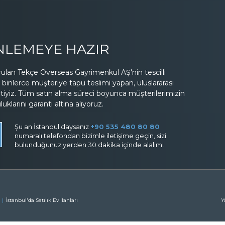
İNLEMEYE HAZIR
lan Tekçe Overseas Gayrimenkul AŞ'nin tescilli
binlerce müşteriye tapu teslimi yapan, uluslararası
etiyiz. Tüm satın alma süreci boyunca müşterilerimizin
larını garanti altına alıyoruz.
Şu an İstanbul'daysanız
+90 535 480 80 80
numaralı telefondan bizimle iletişime geçin, sizi
bulunduğunuz yerden 30 dakika içinde alalım!
İstanbul'da Satılık Ev İlanları
Y