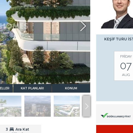
KEŞİF TURU İS
FRİDAY
07
AUG
ELLER
KAT PLANLARI
KONUM
3
Ara Kat