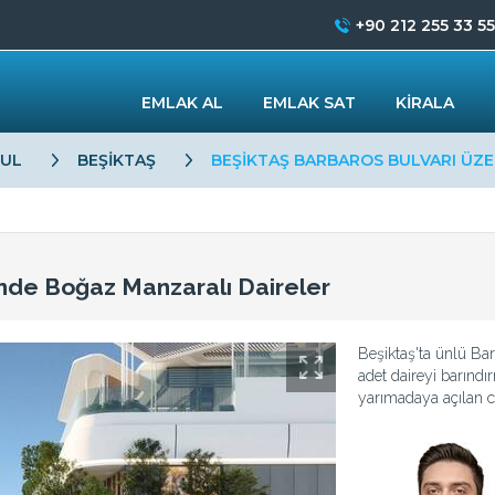
+90 212 255 33 55
EMLAK AL
EMLAK SAT
KİRALA
BUL
BEŞİKTAŞ
BEŞİKTAŞ BARBAROS BULVARI ÜZ
inde Boğaz Manzaralı Daireler
Beşiktaş'ta ünlü Bar
adet daireyi barınd
yarımadaya açılan c