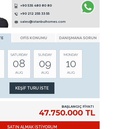
+90 535 480 80 80
+90 212 255 33 55
sales@istanbulhomes.com
TE
OFİS KONUMU
DANIŞMANA SORUN
SATURDAY
SUNDAY
MONDAY
08
09
10
AUG
AUG
AUG
BAŞLANGIÇ FİYATI
47.750.000 TL
SATIN ALMAK İSTİYORUM