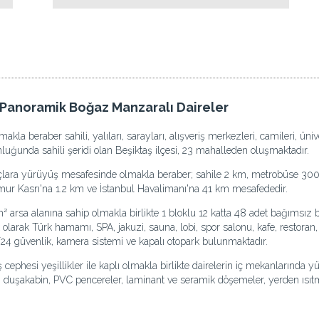
u Panoramik Boğaz Manzaralı Daireler
akla beraber sahili, yalıları, sarayları, alışveriş merkezleri, camileri, üni
luğunda sahili şeridi olan Beşiktaş ilçesi, 23 mahalleden oluşmaktadır.
çlara yürüyüş mesafesinde olmakla beraber; sahile 2 km, metrobüse 300 me
mur Kasrı'na 1.2 km ve İstanbul Havalimanı'na 41 km mesafededir.
arsa alanına sahip olmakla birlikte 1 bloklu 12 katta 48 adet bağımsız b
olarak Türk hamamı, SPA, jakuzi, sauna, lobi, spor salonu, kafe, restoran,
7/24 güvenlik, kamera sistemi ve kapalı otopark bulunmaktadır.
 cephesi yeşillikler ile kaplı olmakla birlikte dairelerin iç mekanlarında 
a, duşakabin, PVC pencereler, laminant ve seramik döşemeler, yerden ısıtm