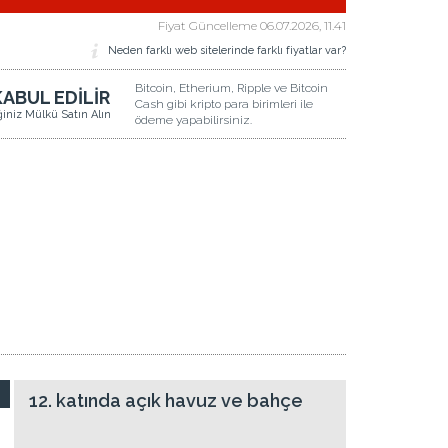
Fiyat Güncelleme
06.07.2026, 11.41
Neden farklı web sitelerinde farklı fiyatlar var?
Bitcoin, Etherium, Ripple ve Bitcoin
KABUL EDİLİR
Cash gibi kripto para birimleri ile
iğiniz Mülkü Satın Alın
ödeme yapabilirsiniz.
12. katında açık havuz ve bahçe