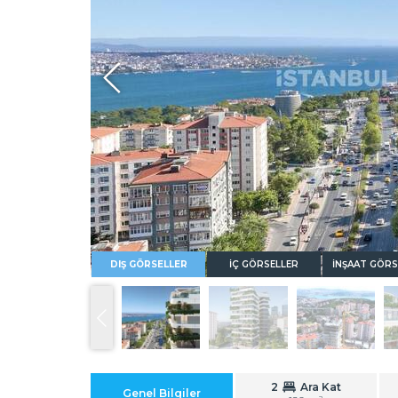
Whatsapp
DIŞ GÖRSELLER
İÇ GÖRSELLER
İNŞAAT GÖRS
2
Ara Kat
Genel Bilgiler