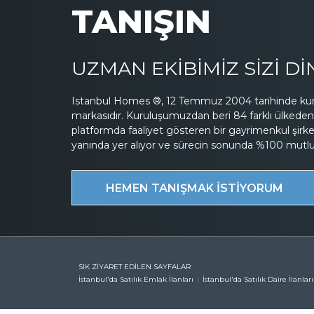
TANIŞIN
UZMAN EKİBİMİZ SİZİ D
Istanbul Homes ®, 12 Temmuz 2004 tarihinde kuru
markasıdır. Kuruluşumuzdan beri 84 farklı ülkeden 
platformda faaliyet gösteren bir gayrimenkul şirk
yanında yer alıyor ve sürecin sonunda %100 mutluluk
HEMEN TANIŞMAK İSTİYORUM
SIK ZİYARET EDİLEN SAYFALAR
İstanbul'da Satılık Emlak İlanları
İstanbul'da Satılık Daire İlanları