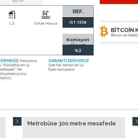
165 m²
REF.
IST-1338
1, 2
Ortak Havuz
BİTCOİN 
Bitcoin ile Diled
Komisyon
Ücreti
%2
ŞÜPHESİZ
GARANTİ EDİYORUZ
İnanıyoruz
i, “Dürüstlük en iyi
Size her zaman en iyi
olitikadır”. Ne
fiyatı sunuyoruz.
örüyorsanız onu
lırsınız.
N
Metrobüse 300 metre mesafede