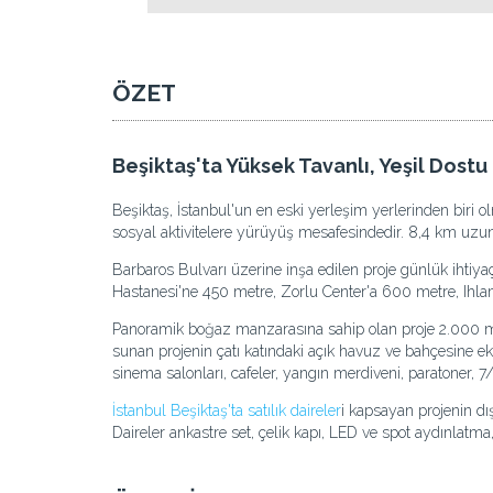
ÖZET
Beşiktaş'ta Yüksek Tavanlı, Yeşil Dost
Beşiktaş, İstanbul'un en eski yerleşim yerlerinden biri olm
sosyal aktivitelere yürüyüş mesafesindedir. 8,4 km uzun
Barbaros Bulvarı üzerine inşa edilen proje günlük ihtiya
Hastanesi'ne 450 metre, Zorlu Center'a 600 metre, Ihla
Panoramik boğaz manzarasına sahip olan proje 2.000 m² 
sunan projenin çatı katındaki açık havuz ve bahçesine ek 
sinema salonları, cafeler, yangın merdiveni, paratoner, 
İstanbul Beşiktaş'ta satılık daireler
i kapsayan projenin dış
Daireler ankastre set, çelik kapı, LED ve spot aydınlatm