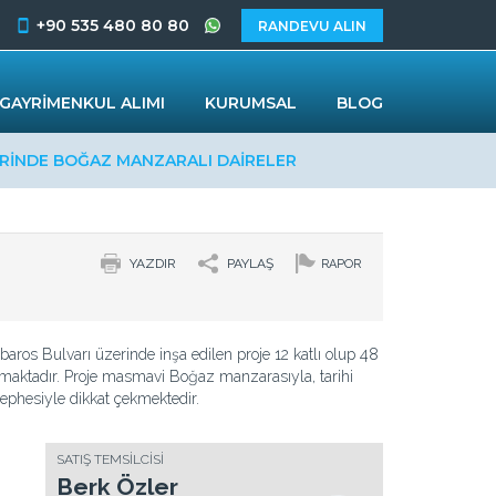
+90 535 480 80 80
RANDEVU ALIN
GAYRİMENKUL ALIMI
KURUMSAL
BLOG
ERİNDE BOĞAZ MANZARALI DAİRELER
YAZDIR
PAYLAŞ
RAPOR
baros Bulvarı üzerinde inşa edilen proje 12 katlı olup 48
ırmaktadır. Proje masmavi Boğaz manzarasıyla, tarihi
ephesiyle dikkat çekmektedir.
SATIŞ TEMSİLCİSİ
Berk Özler