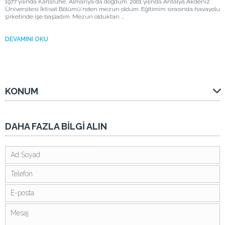
1977 yılında Karlsruhe, Almanya'da doğdum. 2001 yılında Antalya Akdeniz
Üniversitesi İktisat Bölümü'nden mezun oldum. Eğitimim sırasında havayolu
şirketinde işe başladım. Mezun olduktan ...
DEVAMINI OKU
KONUM
DAHA FAZLA BİLGİ ALIN