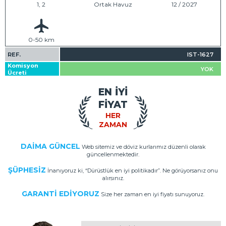
1, 2
Ortak Havuz
12 / 2027
0-50 km
REF.
IST-1627
Komisyon
YOK
Ücreti
EN İYİ
FİYAT
HER
ZAMAN
DAİMA GÜNCEL
Web sitemiz ve döviz kurlarımız düzenli olarak
güncellenmektedir.
ŞÜPHESİZ
İnanıyoruz ki, “Dürüstlük en iyi politikadır”. Ne görüyorsanız onu
alırsınız.
GARANTİ EDİYORUZ
Size her zaman en iyi fiyatı sunuyoruz.