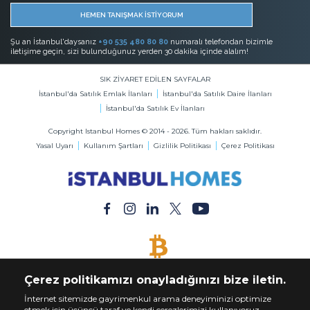
HEMEN TANIŞMAK İSTİYORUM
Şu an İstanbul'daysanız
+90 535 480 80 80
numaralı telefondan bizimle
iletişime geçin, sizi bulunduğunuz yerden 30 dakika içinde alalım!
SIK ZİYARET EDİLEN SAYFALAR
İstanbul'da Satılık Emlak İlanları
İstanbul'da Satılık Daire İlanları
İstanbul'da Satılık Ev İlanları
Copyright Istanbul Homes © 2014 - 2026. Tüm hakları saklıdır.
Yasal Uyarı
Kullanım Şartları
Gizlilik Politikası
Çerez Politikası
BİTCOİN KABUL EDİLİR
Çerez politikamızı onayladığınızı bize iletin.
Bitcoin ile Dilediğiniz Mülkü Satın Alın
İnternet sitemizde gayrimenkul arama deneyiminizi optimize
etmek için üçüncü taraf ve kendi çerezlerimizi kullanıyoruz.