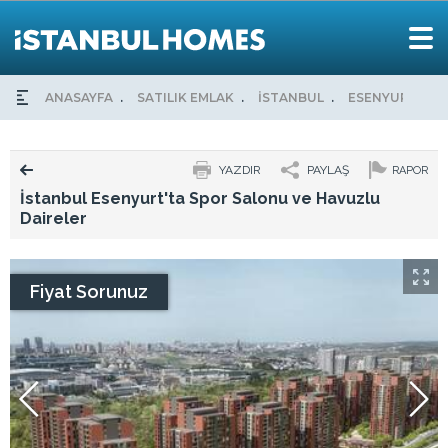
ANASAYFA
SATILIK EMLAK
İSTANBUL
ESENYURT
YAZDIR
PAYLAŞ
RAPOR
İstanbul Esenyurt'ta Spor Salonu ve Havuzlu
Daireler
Fiyat Sorunuz