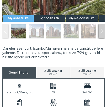
DIŞ GÖRSELLER
İÇ GÖRSELLER
İNŞAAT GÖRSELLER
K
Daireler Esenyurt, İstanbul'da havalimanına ve turistik yerlere
yakındır. Daireler havuz, spor salonu, tenis ve 7/24 güvenlikli
bir site içinde yer almaktadır.
2
3
Ara Kat
Ara Kat
Genel Bilgiler
89 m²
110 m²
İstanbul / Esenyurt
15
2+1, 3+1