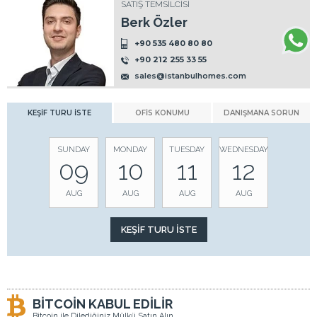
SATIŞ TEMSİLCİSİ
Berk Özler
+90 535 480 80 80
+90 212 255 33 55
sales@istanbulhomes.com
KEŞİF TURU İSTE
OFİS KONUMU
DANIŞMANA SORUN
SUNDAY
MONDAY
TUESDAY
WEDNESDAY
09
10
11
12
AUG
AUG
AUG
AUG
BİTCOİN KABUL EDİLİR
Bitcoin ile Dilediğiniz Mülkü Satın Alın