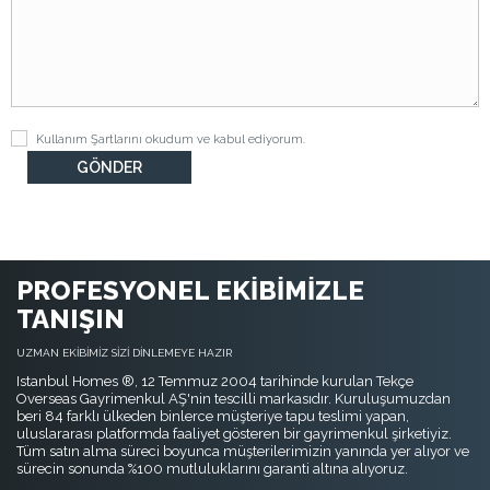
Kullanım Şartlarını
okudum ve kabul ediyorum.
PROFESYONEL EKİBİMİZLE
TANIŞIN
UZMAN EKİBİMİZ SİZİ DİNLEMEYE HAZIR
Istanbul Homes ®, 12 Temmuz 2004 tarihinde kurulan Tekçe
Overseas Gayrimenkul AŞ'nin tescilli markasıdır. Kuruluşumuzdan
beri 84 farklı ülkeden binlerce müşteriye tapu teslimi yapan,
uluslararası platformda faaliyet gösteren bir gayrimenkul şirketiyiz.
Tüm satın alma süreci boyunca müşterilerimizin yanında yer alıyor ve
sürecin sonunda %100 mutluluklarını garanti altına alıyoruz.