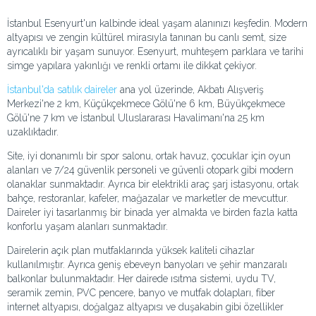
İstanbul Esenyurt'un kalbinde ideal yaşam alanınızı keşfedin. Modern
altyapısı ve zengin kültürel mirasıyla tanınan bu canlı semt, size
ayrıcalıklı bir yaşam sunuyor. Esenyurt, muhteşem parklara ve tarihi
simge yapılara yakınlığı ve renkli ortamı ile dikkat çekiyor.
İstanbul'da satılık daireler
ana yol üzerinde, Akbatı Alışveriş
Merkezi'ne 2 km, Küçükçekmece Gölü'ne 6 km, Büyükçekmece
Gölü'ne 7 km ve İstanbul Uluslararası Havalimanı'na 25 km
uzaklıktadır.
Site, iyi donanımlı bir spor salonu, ortak havuz, çocuklar için oyun
alanları ve 7/24 güvenlik personeli ve güvenli otopark gibi modern
olanaklar sunmaktadır. Ayrıca bir elektrikli araç şarj istasyonu, ortak
bahçe, restoranlar, kafeler, mağazalar ve marketler de mevcuttur.
Daireler iyi tasarlanmış bir binada yer almakta ve birden fazla katta
konforlu yaşam alanları sunmaktadır.
Dairelerin açık plan mutfaklarında yüksek kaliteli cihazlar
kullanılmıştır. Ayrıca geniş ebeveyn banyoları ve şehir manzaralı
balkonlar bulunmaktadır. Her dairede ısıtma sistemi, uydu TV,
seramik zemin, PVC pencere, banyo ve mutfak dolapları, fiber
internet altyapısı, doğalgaz altyapısı ve duşakabin gibi özellikler