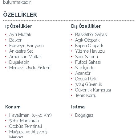
bulunmaktadır.
ÖZELLİKLER
İç Özellikler
Dış Özellikler
Ayrı Mutfak
Basketbol Sahası
Balkon
Açık Otopark
Ebeveyn Banyosu
Kapalı Otopark
Ankastre Set
Yüzme Havuzu
Amerikan Mutfak
Spor Salonu
Duşakabin
Futbol Sahası
Merkezi Uydu Sistemi
Site İçinde
Asansör
Çocuk Parkı
7/24 Güvenlik
Güvenlik Kamerası
Tenis Kortu
Konum
Isıtma
Havalimanı (0-50 Km)
Doğalgaz
Şehir Manzaralı
Otobüs Terminali
Mağaza ve Alışveriş
Merkezi