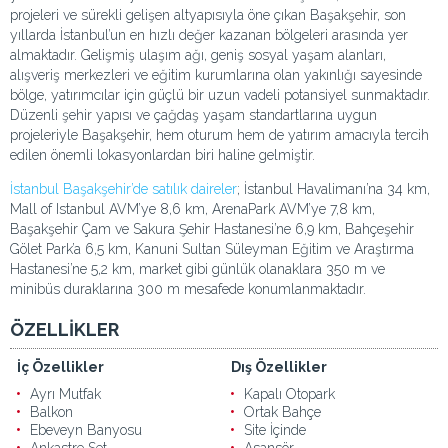
projeleri ve sürekli gelişen altyapısıyla öne çıkan Başakşehir, son
yıllarda İstanbul’un en hızlı değer kazanan bölgeleri arasında yer
almaktadır. Gelişmiş ulaşım ağı, geniş sosyal yaşam alanları,
alışveriş merkezleri ve eğitim kurumlarına olan yakınlığı sayesinde
bölge, yatırımcılar için güçlü bir uzun vadeli potansiyel sunmaktadır.
Düzenli şehir yapısı ve çağdaş yaşam standartlarına uygun
projeleriyle Başakşehir, hem oturum hem de yatırım amacıyla tercih
edilen önemli lokasyonlardan biri haline gelmiştir.
İstanbul Başakşehir’de satılık daireler
; İstanbul Havalimanı’na 34 km,
Mall of Istanbul AVM’ye 8,6 km, ArenaPark AVM’ye 7,8 km,
Başakşehir Çam ve Sakura Şehir Hastanesi’ne 6,9 km, Bahçeşehir
Gölet Park’a 6,5 km, Kanuni Sultan Süleyman Eğitim ve Araştırma
Hastanesi’ne 5,2 km, market gibi günlük olanaklara 350 m ve
minibüs duraklarına 300 m mesafede konumlanmaktadır.
ÖZELLİKLER
İç Özellikler
Dış Özellikler
Ayrı Mutfak
Kapalı Otopark
Balkon
Ortak Bahçe
Ebeveyn Banyosu
Site İçinde
Ankastre Set
Asansör