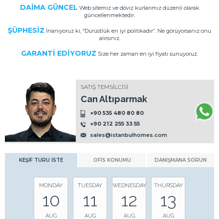
DAİMA GÜNCEL
Web sitemiz ve döviz kurlarımız düzenli olarak
güncellenmektedir.
ŞÜPHESİZ
İnanıyoruz ki, “Dürüstlük en iyi politikadır”. Ne görüyorsanız onu
alırsınız.
GARANTİ EDİYORUZ
Size her zaman en iyi fiyatı sunuyoruz.
SATIŞ TEMSİLCİSİ
Can Altıparmak
+90 535 480 80 80
+90 212 255 33 55
sales@istanbulhomes.com
KEŞİF TURU İSTE
OFİS KONUMU
DANIŞMANA SORUN
MONDAY
TUESDAY
WEDNESDAY
THURSDAY
10
11
12
13
AUG
AUG
AUG
AUG