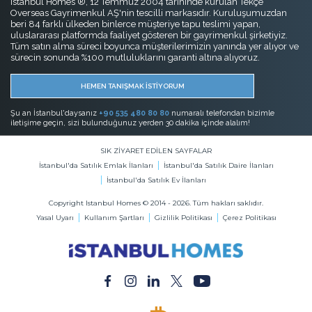
Istanbul Homes ®, 12 Temmuz 2004 tarihinde kurulan Tekçe
Overseas Gayrimenkul AŞ'nin tescilli markasıdır. Kuruluşumuzdan
beri 84 farklı ülkeden binlerce müşteriye tapu teslimi yapan,
uluslararası platformda faaliyet gösteren bir gayrimenkul şirketiyiz.
Tüm satın alma süreci boyunca müşterilerimizin yanında yer alıyor ve
sürecin sonunda %100 mutluluklarını garanti altına alıyoruz.
HEMEN TANIŞMAK İSTİYORUM
Şu an İstanbul'daysanız
+90 535 480 80 80
numaralı telefondan bizimle
iletişime geçin, sizi bulunduğunuz yerden 30 dakika içinde alalım!
SIK ZİYARET EDİLEN SAYFALAR
İstanbul'da Satılık Emlak İlanları
İstanbul'da Satılık Daire İlanları
İstanbul'da Satılık Ev İlanları
Copyright Istanbul Homes © 2014 - 2026. Tüm hakları saklıdır.
Yasal Uyarı
Kullanım Şartları
Gizlilik Politikası
Çerez Politikası