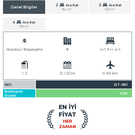
2
3
Ara Kat
Ara Kat
Genel Bilgiler
84 m²
129 m²
4
Ara Kat
178 m²
İstanbul / Başakşehir
8
2+1, 3+1, 4+1
1, 2
12 / 2024
0-50 km
REF.
IST-1811
Komisyon
YOK
Ücreti
EN İYİ
FİYAT
HER
ZAMAN