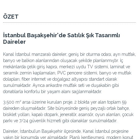
ÖZET
İstanbul Başakşehir'de Satılık Şık Tasarımlı
Daireler
Kanal İstanbul manzaralı daireler; geniş bir oturma odası, ayrı mutfak,
banyo ve balkon alanlarından oluşacak şekilde planlanmıştır. İç
mekânlarda çelik giriş kapısı, merkezi uydu TV sistemi, laminat ve
seramik zemin kaplamaları, PVC pencere sistemi, banyo ve mutfak
dolapları, fiber internet ve doğalgaz altyapısı standart olarak
sunulmaktadır. Ayrıca ankastre mutfak seti ve duşakabin gibi
donatılarla konforlu bir yaşam alanı sağlanmaktadır.
3.500 m² arsa üzerine kurulan proje, 2 blokta yer alan toplam 59
daireden oluşmaktadır. Site bünyesinde geniş peyzajlı ortak bahçe,
bisiklet yolları, kapalı otopark, jeneratör, asansör, oyun alanları, çocuk
parkı ve 7/24 güvenlik hizmeti gibi olanaklar sunulmaktadır.
Daireler, İstanbul’un Başakşehir ilçesinde, Kanal İstanbul projesine
yakın bir konumda yer almaktadır. Planlı kentleşmesi, modern konut