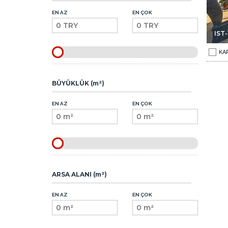
EN AZ
EN ÇOK
IST-
KA
BÜYÜKLÜK (m²)
EN AZ
EN ÇOK
ARSA ALANI (m²)
EN AZ
EN ÇOK