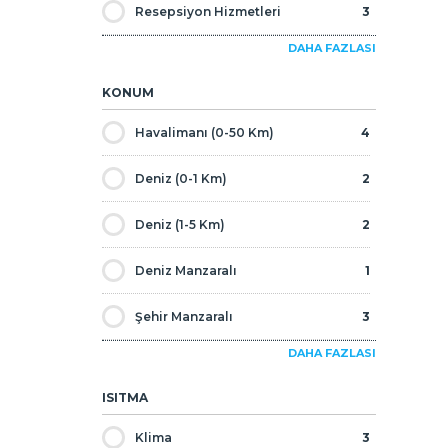
Resepsiyon Hizmetleri
3
Yatırımlık
3
DAHA FAZLASI
Oyun Odası
1
KONUM
Asansör
4
Havalimanı (0-50 Km)
4
Kira ve Kiracı Yönetimi
1
Deniz (0-1 Km)
2
Sauna
1
Deniz (1-5 Km)
2
7/24 Güvenlik
3
Deniz Manzaralı
1
Güvenlik Kamerası
4
Şehir Manzaralı
3
Engelliye Uygun
1
DAHA FAZLASI
Boğaz Manzaralı
2
ISITMA
Metro
3
Klima
3