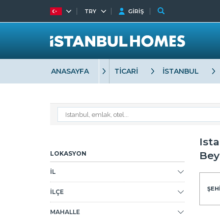
TRY
GİRİŞ
ANASAYFA
TİCARİ
İSTANBUL
Ist
Bey
LOKASYON
İL
ŞEHİ
İLÇE
MAHALLE