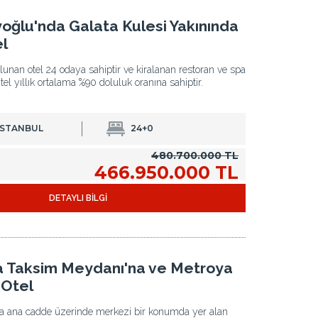
yoğlu'nda Galata Kulesi Yakınında
el
unan otel 24 odaya sahiptir ve kiralanan restoran ve spa
Otel yıllık ortalama %90 doluluk oranına sahiptir.
İSTANBUL
24+0
480.700.000 TL
466.950.000 TL
DETAYLI BİLGİ
 Taksim Meydanı'na ve Metroya
 Otel
a ana cadde üzerinde merkezi bir konumda yer alan