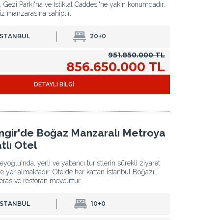
l, Gezi Parkı'na ve İstiklal Caddesi'ne yakın konumdadır.
 manzarasına sahiptir.
İSTANBUL
20+0
951.850.000 TL
856.650.000 TL
DETAYLI BİLGİ
ngir'de Boğaz Manzaralı Metroya
tlı Otel
eyoğlu'nda, yerli ve yabancı turistlerin sürekli ziyaret
ede yer almaktadır. Otelde her kattan İstanbul Boğazı
eras ve restoran mevcuttur.
İSTANBUL
10+0