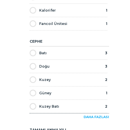
Metrobüs
1
Kalorifer
1
Mağaza ve Alışveriş Merkezi
3
Fancoil Ünitesi
1
Bar / Restoran
3
CEPHE
Batı
3
Doğu
3
Kuzey
2
Güney
1
Kuzey Batı
2
DAHA FAZLASI
Kuzey Doğu
3
TAMAMLANMA YILI