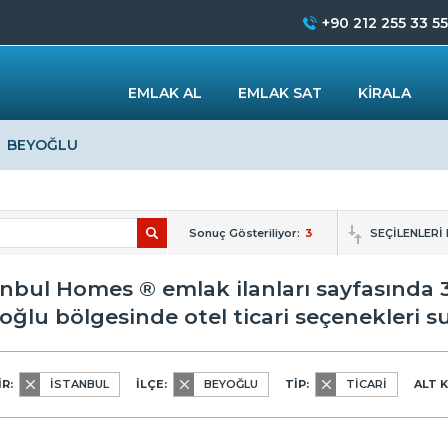
+90 212 255 33 55
EMLAK AL
EMLAK SAT
KİRALA
BEYOĞLU
Sonuç Gösteriliyor:
3
SEÇİLENLERİ
anbul Homes ® emlak ilanları sayfasında 3
oğlu bölgesinde otel ticari seçenekleri 
R:
İSTANBUL
İLÇE:
BEYOĞLU
TİP:
TİCARİ
ALT 