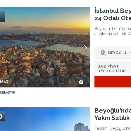
 2
İstanbul Beyoğlu'nda Galata Kulesi Yakınında 24 Odalı Otel 3
İstanbul Be
3
24 Odalı Ot
Beyoğlu, Pera'da bul
alanlarına sahiptir. 
BEYOĞLU - 
BAZ FİYAT
8.500.000 EUR
-1643
RŞILAŞTIR
el 2
Beyoğlu'nda Taksim Meydanı'na ve Metroya Yakın Satılık Otel 3
Beyoğlu'nda
0
Yakın Satılık
Taksim, Beyoğlu'nd