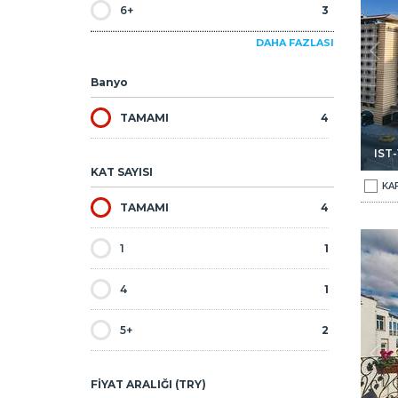
6+
3
DAHA FAZLASI
Banyo
TAMAMI
4
IST-
KAT SAYISI
KA
TAMAMI
4
ya 250 M Ruhsatlı Otel 1
Taksim Cihangir'de Boğaz Manzaralı Metroya 250 M Ruhsat
1
1
4
1
5+
2
FİYAT ARALIĞI (TRY)