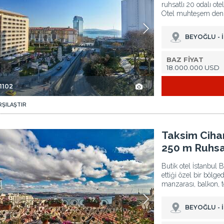
ruhsatlı 20 odalı ote
Otel muhteşem deniz
BEYOĞLU - 
BAZ FİYAT
18.000.000 USD
1102
RŞILAŞTIR
lı Otel 2
Taksim Cihangir'de Boğaz Manzaralı Metroya 250 M Ruhsatlı Otel 3
Taksim Ciha
250 m Ruhsa
Butik otel İstanbul B
ettiği özel bir bölg
manzarası, balkon, t
BEYOĞLU - 