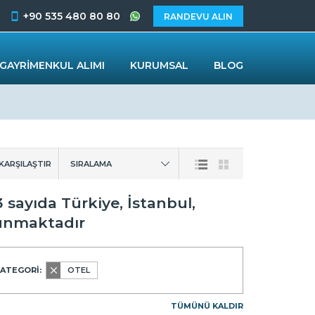
+90 535 480 80 80
RANDEVU ALIN
GAYRİMENKUL ALIMI
KURUMSAL
BLOG
 KARŞILAŞTIR
SIRALAMA
 sayıda Türkiye, İstanbul,
sunmaktadır
KATEGORİ:
OTEL
TÜMÜNÜ KALDIR