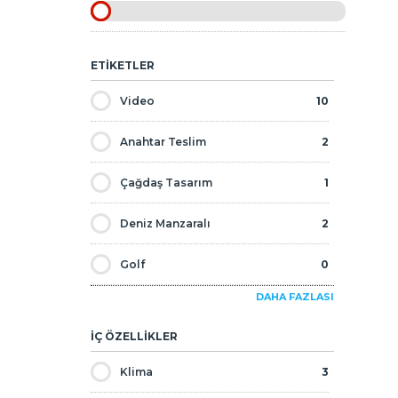
ETİKETLER
Video
10
Anahtar Teslim
2
Çağdaş Tasarım
1
Deniz Manzaralı
2
Golf
0
DAHA FAZLASI
İkinci El
3
İÇ ÖZELLİKLER
İndirimli
2
Klima
3
Kampanyalar
0