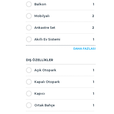
Balkon
1
Kira Garantisi
0
Mobilyalı
2
Kısa Dönemli Kiralama
1
Ankastre Set
2
Lüks
2
Akıllı Ev Sistemi
1
Plaja Sıfır
0
DAHA FAZLASI
Depo
1
Plaja Yürüme Mesafesi
0
DIŞ ÖZELLİKLER
Teras
1
Sıfır
1
Açık Otopark
1
Merkezi Uydu Sistemi
3
Taksitli
0
Kapalı Otopark
1
Tüm Olanaklara Yürüme Mesafesi
4
Kapıcı
1
Ucuz
0
Ortak Bahçe
1
Vatandaşlığa Uygun
4