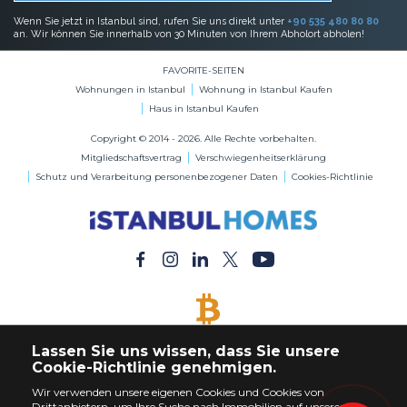
Wenn Sie jetzt in Istanbul sind, rufen Sie uns direkt unter
+90 535 480 80 80
an. Wir können Sie innerhalb von 30 Minuten von Ihrem Abholort abholen!
FAVORITE-SEITEN
Wohnungen in Istanbul
Wohnung in Istanbul Kaufen
Haus in Istanbul Kaufen
Copyright © 2014 - 2026. Alle Rechte vorbehalten.
Mitgliedschaftsvertrag
Verschwiegenheitserklärung
Schutz und Verarbeitung personenbezogener Daten
Cookies-Richtlinie
BITCOIN AKZEPTIERT
Lassen Sie uns wissen, dass Sie unsere
Kaufen Sie jede Immobilie mit Bitcoin-Zahlung
Cookie-Richtlinie genehmigen.
Wir verwenden unsere eigenen Cookies und Cookies von
Drittanbietern, um Ihre Suche nach Immobilien auf unserer