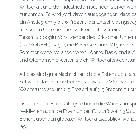
Wirtschaft und der industrielle Input noch stärker we
zunehmen. Es wird jetzt davon ausgegangen, dass da
ein Anstieg um 5 bis 6 Prozent, der Entscheidungstr
türkischen Unternehmenssektor mehr Vertrauen gibt.
Tarkan Kadooğlu, Vorsitzender des türkischen Unte
(TÜRKONFED), sagte, die Beweise seiner Mitglieder s
Sommer weiter voranschreiten könnte. Basierend auf In
und Ökonomen erwarten sie ein Wirtschaftswachstum
All dies sind gute Nachrichten, da die Daten auch dara
Schwellenländer übertroffen hat, was die Weltbank daz
Wachstumsrate um 0,5 Prozent auf 3,5 Prozent zu er
Insbesondere Fitch Ratings erhöhte die Wachstumspro
revidierten auch die Erwartungen für 2018 von 1,3% a
Bericht über den globalen Wirtschaftsausblick, won
lag.