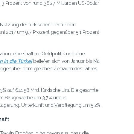
,3 Prozent von rund 36,27 Milliarden US-Dollar
 Nutzung der türkischen Lira für den
uni 2017 um 9,7 Prozent gegenüber 5,1 Prozent
lation, eine straffere Geldpolitik und eine
 in die Türkei
beliefen sich von Januar bis Mai
% gegenüber dem gleichen Zeitraum des Jahres
3% auf 641,58 Mrd. türkische Lira. Die gesamte
 im Baugewerbe um 3,7% und in
 Lagerung, Unterkunft und Verpflegung um 5,2%.
haft
 Tayyip Erdoğan, ging davon aus, dass die