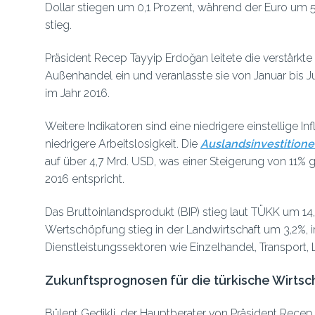
Dollar stiegen um 0,1 Prozent, während der Euro um 5
stieg.
Präsident Recep Tayyip Erdoğan leitete die verstärkte
Außenhandel ein und veranlasste sie von Januar bis J
im Jahr 2016.
Weitere Indikatoren sind eine niedrigere einstellige Inf
niedrigere Arbeitslosigkeit. Die
Auslandsinvestitionen
auf über 4,7 Mrd. USD, was einer Steigerung von 11
2016 entspricht.
Das Bruttoinlandsprodukt (BIP) stieg laut TÜKK um 14,
Wertschöpfung stieg in der Landwirtschaft um 3,2%,
Dienstleistungssektoren wie Einzelhandel, Transport,
Zukunftsprognosen für die türkische Wirtsc
Bülent Gedikli, der Hauptberater von Präsident Recep