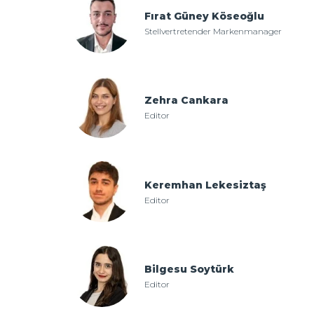
Fırat Güney Köseoğlu
Stellvertretender Markenmanager
Zehra Cankara
Editor
Keremhan Lekesiztaş
Editor
Bilgesu Soytürk
Editor