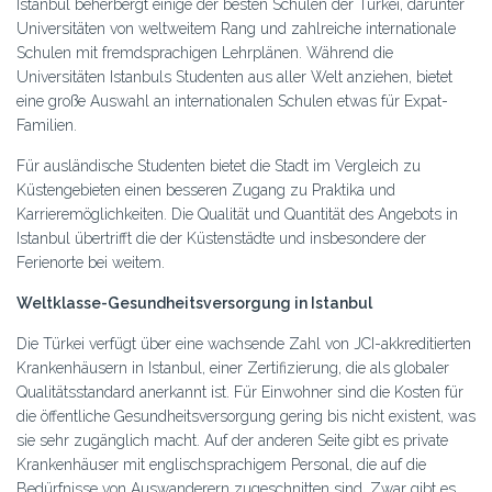
Istanbul beherbergt einige der besten Schulen der Türkei, darunter
Universitäten von weltweitem Rang und zahlreiche internationale
Schulen mit fremdsprachigen Lehrplänen. Während die
Universitäten Istanbuls Studenten aus aller Welt anziehen, bietet
eine große Auswahl an internationalen Schulen etwas für Expat-
Familien.
Für ausländische Studenten bietet die Stadt im Vergleich zu
Küstengebieten einen besseren Zugang zu Praktika und
Karrieremöglichkeiten. Die Qualität und Quantität des Angebots in
Istanbul übertrifft die der Küstenstädte und insbesondere der
Ferienorte bei weitem.
Weltklasse-Gesundheitsversorgung in Istanbul
Die Türkei verfügt über eine wachsende Zahl von JCI-akkreditierten
Krankenhäusern in Istanbul, einer Zertifizierung, die als globaler
Qualitätsstandard anerkannt ist. Für Einwohner sind die Kosten für
die öffentliche Gesundheitsversorgung gering bis nicht existent, was
sie sehr zugänglich macht. Auf der anderen Seite gibt es private
Krankenhäuser mit englischsprachigem Personal, die auf die
Bedürfnisse von Auswanderern zugeschnitten sind. Zwar gibt es