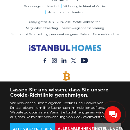
FAVORITE-SEITEN
Wohnungen in Istanbul
Wohnung in Istanbul Kaufen
Haus in Istanbul Kaufen
Copyright © 2014 - 2026. Alle Rechte vorbehalten.
Mitgliedschaftsvertrag
Verschwiegenheitserklärung
Schutz und Verarbeitung personenbezogener Daten
Cookies-Richtlinie
BITCOIN AKZEPTIERT
Lassen Sie uns wissen, dass Sie unsere
Kaufen Sie jede Immobilie mit Bitcoin-Zahlung
Cookie-Richtlinie genehmigen.
Wir verwenden unsere eigenen Cookies und Cookies von
Drittanbietern, um Ihre Suche nach Immobilien auf unserer
Website zu optimieren. Wenn Sie fortfahren, gehen wir davon
aus, dass Sie mit der Verwendung von Cookies einverstanden sind.
ALLES ABLEHNEN
EINSTELLUNGEN
ALLES AKZEPTIEREN