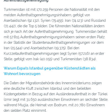
Aufenthaltsgenehmigung
Turkmenistan ist mit 170.259 Personen die Nationalität mit den
meisten Aufenthaltsgenehmigungsinhabern, gefolgt von
Aserbaidschan (92.132), Syrien (79.455), Iran (74.123) und Russland
(72.442), die die Top 5 bilden. Die führenden Nationalitäten ändern
sich je nach Art der Aufenthaltsgenehmigung. Turkmenistan behält
mit 57.815 Aufenthaltsgenehmigungsinhabern seinen ersten Platz
in der Statistik der Studentenaufenthaltsgenehmigungen vor dem
Iran (25.544) und Aserbaidschan (19.375). Bei den
Kurzzeitaufenthaltsgenehmigungen liegt Syrien (57.216) an erster
Stelle, gefolgt vom Irak (40.055) und Turkmenistan (38.834).
Warum Expats Istanbul gegenüber Küstenstädten als
Wohnort bevorzugen
Die Daten der Migrationsbehörde des Innenministeriums zeigen
eine deutliche Kluft zwischen Istanbul und den beliebten
Küstengebieten in Bezug auf den Ausländeraufenthalt in der Türkei.
İzmir liegt mit 31.650 ausländischen Einwohnern an sechster Stelle,
während Muğla, die Heimat von Bodrum, mit 20.780 Einwohnern
den siebten Platz einnimmt.