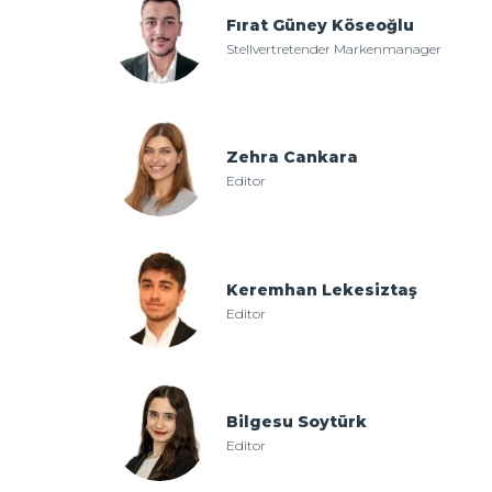
Fırat Güney Köseoğlu
Stellvertretender Markenmanager
Zehra Cankara
Editor
Keremhan Lekesiztaş
Editor
Bilgesu Soytürk
Editor