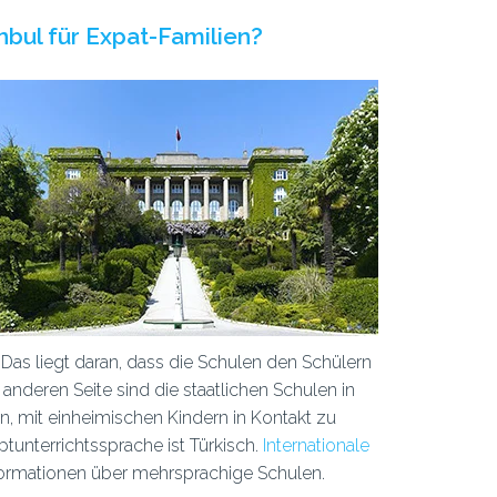
nbul für Expat-Familien?
 Das liegt daran, dass die Schulen den Schülern
anderen Seite sind die staatlichen Schulen in
n, mit einheimischen Kindern in Kontakt zu
tunterrichtssprache ist Türkisch.
Internationale
Informationen über mehrsprachige Schulen.