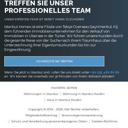
TREFFEN SIE UNSER
PROFESSIONELLES TEAM
UNSER EXPERTEN-TEAM IST BEREIT IHNEN ZUZUHÖREN
Istanbul Homes ist eine Filiale von Tekçe Overseas Gayrimenkul AŞ,
dem führenden Immobilienunternehmen für den Verkauf von
Immobilien in Übersee in der Türkei. Wir führen unsere Kunden durch
die gesamte Reise von der Suche nach ihrem Traumhaus über die
Unterzeichnung ihrer Eigentumsurkunden bis hin zur
Eingewöhnung.
ICH MÖCHTE SIE TREFFEN
Wenn Sie jetzt in Istanbul sind, rufen Sie uns direkt unter
+90 535 480 80 80
an. Wir können Sie innerhalb von 30 Minuten von Ihrem Abholort abholen!
FAVORITE-SEITEN
Wohnungen in Istanbul
Wohnung in Istanbul Kaufen
Haus in Istanbul Kaufen
Copyright © 2014 - 2026. Alle Rechte vorbehalten.
Mitgliedschaftsvertrag
Verschwiegenheitserklärung
Schutz und Verarbeitung personenbezogener Daten
Cookies-Richtlinie