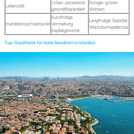
Urban, pulsierend,
Ruhiger, grüner,
Lebensstil
geschäftsorientiert
Wohnen
Kurzfristige
Langfristige Stabilität,
Investitionsschwerpunkt
Vermietung,
Wachstumspotenzial
Kapitalgewinne
Top-Stadtteile für hohe Renditen in Istanbul