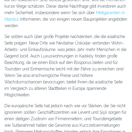
kurze Wege schätzen. Diese starke Nachfrage gibt Investoren auch
mehr Sicherheit, insbesondere wenn Sie sich über
Mietgarantien in
Istanbul
informieren, die von einigen neuen Bauprojekten angeboten
werden.
Sie sollten auch über große Projekte nachdenken, die die asiatische
Seite prägen. Neue Orte wie Nevbahar Üsküdar verbinden Wohn-,
Arbeits- und Einkaufsräume, was jedes Jahr mehr Menschen in die
Gegend lockt. Auch Luxuswohnungen in Kadıköy finden große
Beachtung, da sie einen Blick auf den Bosporus bieten und für
Touristen und Einheimische leicht mit der Fähre zu erreichen sind.
Wenn Sie also erschwingliche Preise und höhere
Wachstumschancen bevorzugen, bietet Ihnen die asiatische Seite
im Vergleich zu älteren Stadtteilen in Europa spannende
Möglichkeiten.
Die europäische Seite hat jedoch nach wie vor Stärken, die Sie nicht
ignorieren sollten. Geschäftszentren wie Levent und Şişli sorgen für
einen stetigen Zustrom von Firmenmietern, und Touristengebiete
wie Sultanahmet halten die Gewinne aus Kurzzeitvermietungen
hoch. Strengere Mietvorschriften könnten jedoch Ihre Einnahmen in