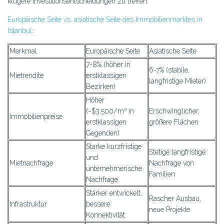
klügere Investitionsentscheidungen zu treffen.
Europäische Seite vs. asiatische Seite des Immobilienmarktes in
Istanbul
:
Merkmal
Europäische Seite
Asiatische Seite
7-8% (höher in
6-7% (stabile,
Mietrendite
erstklassigen
langfristige Mieter)
Bezirken)
Höher
(~$3.500/m² in
Erschwinglicher,
Immobilienpreise
erstklassigen
größere Flächen
Gegenden)
Starke kurzfristige
Stetige langfristige
und
Mietnachfrage
Nachfrage von
unternehmerische
Familien
Nachfrage
Stärker entwickelt,
Rascher Ausbau,
Infrastruktur
bessere
neue Projekte
Konnektivität