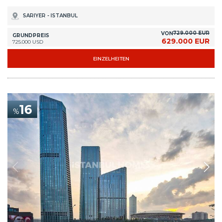
SARIYER - ISTANBUL
729.000 EUR
VON
GRUNDPREIS
629.000 EUR
725.000 USD
EINZELHEITEN
16
%