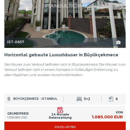
VON
GRUNDPREIS
24 Monate
1.085.000 EUR
1.250.000 USD
Ratenzahlung
EINZELHEITEN
<
1
...
30
31
32
...
34
>
TREFFEN SIE UNSER
PROFESSIONELLES TEAM
UNSER EXPERTEN-TEAM IST BEREIT IHNEN ZUZUHÖREN
Istanbul Homes ist eine Filiale von Tekçe Overseas Gayrimenkul AŞ,
dem führenden Immobilienunternehmen für den Verkauf von
Immobilien in Übersee in der Türkei. Wir führen unsere Kunden durch
die gesamte Reise von der Suche nach ihrem Traumhaus über die
Unterzeichnung ihrer Eigentumsurkunden bis hin zur
Eingewöhnung.