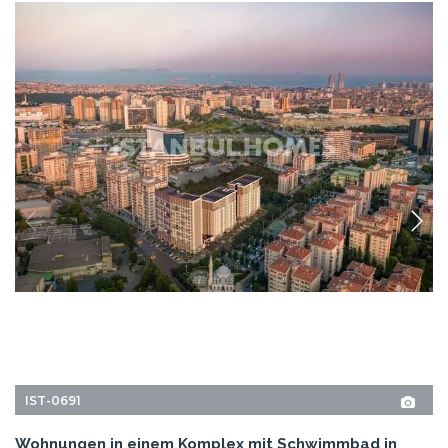
IST-0691
Wohnungen in einem Komplex mit Schwimmbad in
Istanbul
Der Wohnkomplex in Istanbul Topkapi bietet seinen Bewohnern eine
soziale Atmosphäre, und verfügt über ein Schwimmbad, Sauna,
Dampfbad, türkisches Bad, PlayStation-Raum und einen Spielplatz an.
2+1, 3+1, 4+1
1, 2
ZEYTINBURNU - ISTANBUL
VON
GRUNDPREIS
499.000 EUR
575.000 USD
EINZELHEITEN