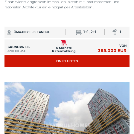
Finanzviertel angrenzen Immobilien, bieten mit ihrer modernen und
rationalen Architektur ein einzigartiges Arbeitsleben .
1+1, 2+1
1
ÜMRANIYE - ISTANBUL
VON
GRUNDPREIS
6 Monate
365.000 EUR
420.000 USD
Ratenzahlung
EINZELHEITEN