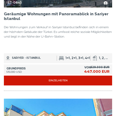
IST-0845
Geräumige Wohnungen mit Panoramablick in Sariyer
Istanbul
Die Wohnungen zum Verkauf in Sariyer Istanbul befinden sich in einem
der höchsten Gebäude der Türkei. Es umfasst reiche soziale Möglichkeiten
und liegt in der Nähe der U-Bahn-Station.
1+1, 2+1, 3+1, 4+1
1, 2, 3, 4
SARIYER - ISTANBUL
529.000 EUR
VON
GRUNDPREIS
447.000 EUR
515.000 USD
EINZELHEITEN