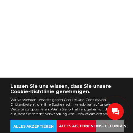
Lassen Sie uns wissen, dass Sie unsere
Cookie-Richtlinie genehmigen.
Wir verwenden unsere eigenen Cookies und Cookies von
Drittanbietern, um Ihre Suche nach Immobilien auf unserer
Website zu optimieren. Wenn Sie fortfahren, gehen wir davon
aus, dass Sie mit der Verwendung von Cookies einverstanden sind.
ALLES ABLEHNEN
EINSTELLUNGEN
ALLES AKZEPTIEREN
ZURÜCK
IMMOBILIEN
ANPASSEN