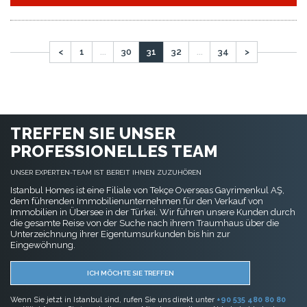
ICH MÖCHTE SIE TREFFEN
Wenn Sie jetzt in Istanbul sind, rufen Sie uns direkt unter
+90 535 480 80 80
an. Wir können Sie innerhalb von 30 Minuten von Ihrem Abholort abholen!
FAVORITE-SEITEN
Wohnungen in Istanbul
Wohnung in Istanbul Kaufen
Haus in Istanbul Kaufen
Copyright © 2014 - 2026. Alle Rechte vorbehalten.
Mitgliedschaftsvertrag
Verschwiegenheitserklärung
Schutz und Verarbeitung personenbezogener Daten
Cookies-Richtlinie
BITCOIN AKZEPTIERT
Kaufen Sie jede Immobilie mit Bitcoin-Zahlung