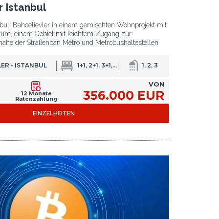
en Binnenmarkt.
 Istanbul
htbare Elemente der Türkei. Sie ist ein Land,
ul, Bahcelievler in einem gemischten Wohnprojekt mit
nte aufweist.
rum, einem Gebiet mit leichtem Zugang zur
nahe der Straßenban Metro und Metrobushaltestellen
 wächst weiter.
ER - ISTANBUL
1+1, 2+1, 3+1, 4+1
1, 2, 3
VON
Türkei zu finden.
356.000 EUR
12 Monate
auen investieren.
Ratenzahlung
EINZELHEITEN