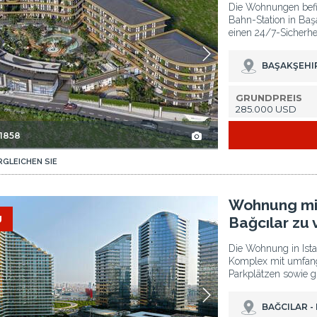
Die Wohnungen befin
Bahn-Station in Başa
einen 24/7-Sicherhei
BAŞAKŞEHIR
GRUNDPREIS
285.000 USD
-1858
RGLEICHEN SIE
erkaufen 2
Wohnung Mit Umfangreicher Ausstattung In Bağcılar Zu Verkaufen 3
Wohnung mit
U
Bağcılar zu
Die Wohnung in Ista
Komplex mit umfang
Parkplätzen sowie g
BAĞCILAR -