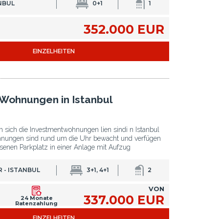
r gefundenen Grundstückspreise in der Türkei
ANBUL
0+1
1
352.000 EUR
sinneren investieren wollen. Bahçelievler,
EINZELHEITEN
bliche Investitionen in Istanbul, Türkei,
tätigen
n für Investitionen in Wohnimmobilien
andorts im Zentrum Istanbuls zeigen einen
Wohnungen in Istanbul
 sich die Investmentwohnungen lien sindi n Istanbul
hnungen sind rund um die Uhr bewacht und verfügen
ahn auf der asiatischen Seite.
senen Parkplatz in einer Anlage mit Aufzug
ommen
 - ISTANBUL
3+1, 4+1
2
VON
337.000 EUR
24 Monate
Ratenzahlung
EINZELHEITEN