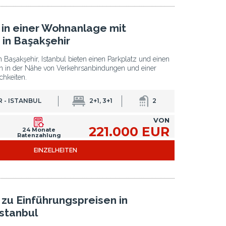
n einer Wohnanlage mit
 in Başakşehir
Başakşehir, Istanbul bieten einen Parkplatz und einen
n in der Nähe von Verkehrsanbindungen und einer
hkeiten.
 - ISTANBUL
2+1, 3+1
2
VON
221.000 EUR
24 Monate
Ratenzahlung
EINZELHEITEN
u Einführungspreisen in
Istanbul