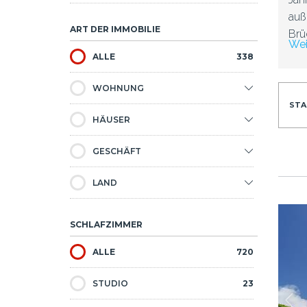
auß
ART DER IMMOBILIE
Brü
Wei
zum
ALLE
338
Rie
sin
WOHNUNG
wol
STA
die
HÄUSER
kur
GESCHÄFT
In
LAND
Neu
rüc
aray Leo Projekt In Sisli 1
Wohnung Im Mittleren Stockwerk Im Galatasaray Leo Projekt
bes
SCHLAFZIMMER
Usk
ALLE
720
die
Arn
STUDIO
23
Reg