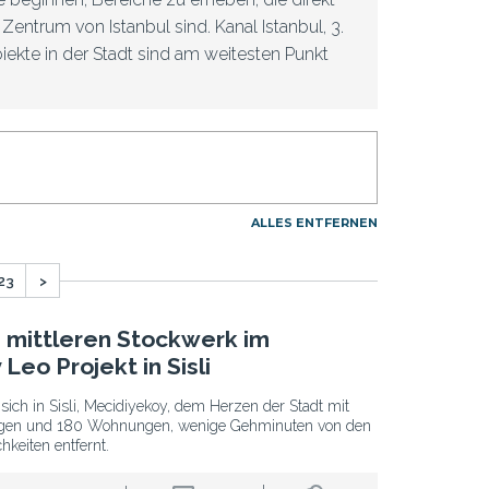
entrum von Istanbul sind. Kanal Istanbul, 3.
ekte in der Stadt sind am weitesten Punkt
vestoren aus der Stadt zurückgezogen. Diese
sich gegenseitig. Und diese Riesenprojekte
ung für diejenigen, die in Istanbul investieren
s die Immobilieninvestitionen in Istanbul und
ar so aus, dass die Verkehrsanbindung in sehr
ALLES ENTFERNEN
Norden der Stadt
23
>
adtprojekte und Stadterneuerungsgebiete
r stark beeinflussen. Die Dichte der
mittleren Stockwerk im
en der Stadt. Catalca, Arnavutköy, Besiktas,
Leo Projekt in Sisli
Investitionen offen sind. Die Grundstücke in
ngeren Sinne einen hohen Wert haben.
 sich in Sisli, Mecidiyekoy, dem Herzen der Stadt mit
agen und 180 Wohnungen, wenige Gehminuten von den
nkt des Interesses. Zu den erschlossenen
keiten entfernt.
dass die Grundstückspreise hier in den