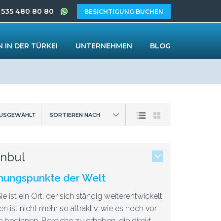
 535 480 80 80
BESICHTIGUNG BUCHEN
 IN DER TÜRKEI
UNTERNEHMEN
BLOG
AUSGEWÄHLT
SORTIEREN NACH
anbul
iehungspunkte der Welt
e ist ein Ort, der sich ständig weiterentwickelt
 ist nicht mehr so attraktiv, wie es noch vor
 beginnen, Bereiche zu erheben, die direkt