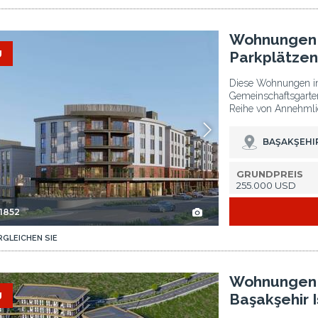
şehir 2
Wohnungen In Einer Wohnanlage Mit Parkplätzen In Başakşehir 3
Wohnungen i
U
Parkplätzen
Diese Wohnungen in 
Gemeinschaftsgarte
Reihe von Annehmlic
BAŞAKŞEHIR
GRUNDPREIS
255.000 USD
-1852
RGLEICHEN SIE
 2
Wohnungen Zu Einführungspreisen In Başakşehir Istanbul 3
Wohnungen z
U
Başakşehir 