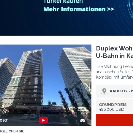
dikoy 2
Duplex Wohnung Nahe Der Hauptstraße Und U-bahn In Kadikoy 3
Duplex Woh
U-Bahn in K
.Die Wohnung befinde
anatolischen Seite. 
Komplex mit umfangr
KADIKÖY - 
GRUNDPREIS
495.000 USD
-0931
RGLEICHEN SIE