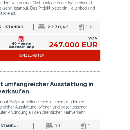
den sich in einer Wohnanlage in der Nähe einer U-
kşehir, Istanbul. Das Projekt bietet ein Hallenbad und
tsdienst.
 - ISTANBUL
2+1, 3+1, 4+1
1, 2
VON
247.000 EUR
60 Monate
Ratenzahlung
EINZELHEITEN
 umfangreicher Ausstattung in
 verkaufen
nbul Bağcılar befindet sich in einem modernen
reicher Ausstattung, offenen und geschlossenen
uter Anbindung an den öffentlichen Nahverkehr.
 ISTANBUL
1+1
1