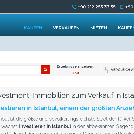
+90 212 255 33 55
+90
KAUFEN
VERKAUFEN
MIETEN
KAUFEN
L
Ergebnisse anzeigen:
VERGLEICH 
230
vestment-Immobilien zum Verkauf in Ist
vestieren in Istanbul, einem der größten Anz
anbul ist die größte und bevölkerungsreichste Stadt der Türkei. Si
 wächst.
Investieren in Istanbul
in den altbekannten Gegenden
ren für Investitionen empfohlen wurde. Denn die neuen Projekte