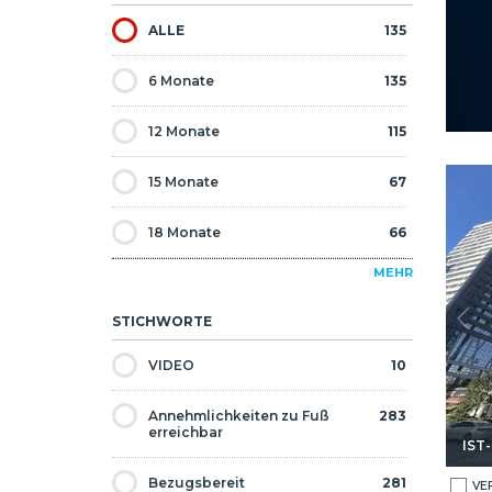
ALLE
135
6 Monate
135
12 Monate
115
nd U-bahn In Kadikoy 1
Duplex Wohnung Nahe Der Hauptstraße Und U-bahn In Ka
15 Monate
67
18 Monate
66
MEHR
24 Monate
52
STICHWORTE
30 Monate
16
VIDEO
10
36 Monate
12
Annehmlichkeiten zu Fuß
283
erreichbar
48 Monate
2
IST
Bezugsbereit
281
60 Monate
1
VE