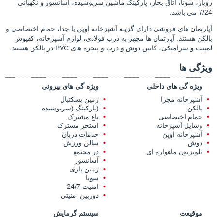
روباز، سونا، اتاق بخار، پارکینگ ماشین سرپوشیده، آسانسور و نگهبانی
7/24 می باشد.
آپارتمان های فروشی دارای گزینه آشپزخانه اوپن یا جدا، حمام اختصاصی و
بالکن هستند. آپارتمان ها مجهز به درب فولادی، لوازم آشپزخانه، کفپوش
لمینت و سرامیکی، کابین دوش و درب و پنجره های PVC در بالکن هستند.
ویژگی ها
ویژه گی های داخلی
ویژه گی های بیرونی
آشپزخانه مجزا
زمین بسکتبال
بالکن
(پارکینگ (سرپوشیده
حمام اختصاصی
باغ مشترک
وسایل آشپزخانه
استخر مشترک
آشپزخانه اوپن
خدمات دربان
دوش
سالن ورزش
تلویزیون ماهواره ای
در مجتمع
آسانسور
زمین بازی
سونا
امنیت 24/7
دوربین امنیتی
موقیعت
سیستم گرمایش