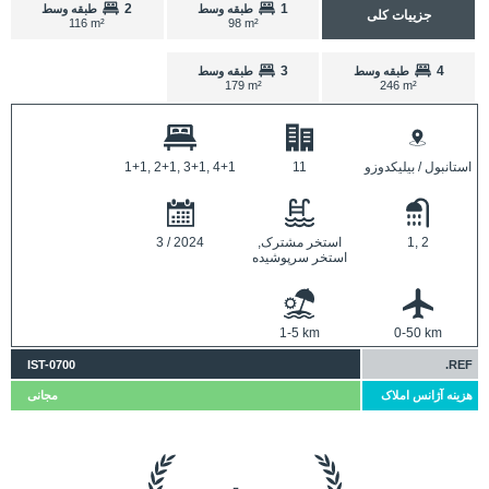
2
1
طبقه وسط
طبقه وسط
جزییات کلی
116 m²
98 m²
3
4
طبقه وسط
طبقه وسط
179 m²
246 m²
استانبول / بیلیکدوزو
11
1+1, 2+1, 3+1, 4+1
1, 2
استخر مشترک,
3 / 2024
استخر سرپوشیده
1-5 km
0-50 km
IST-0700
REF.
هزینه آژانس املاک
مجانی