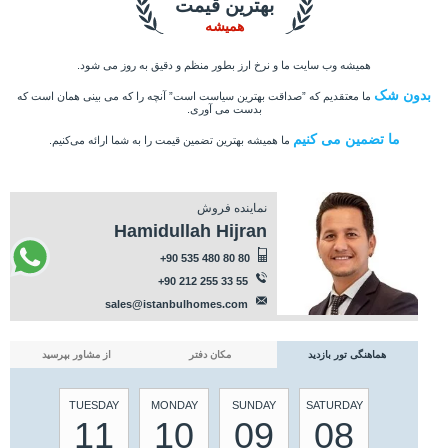
بهترین قیمت
همیشه
همیشه وب سایت ما و نرخ ارز بطور منظم و دقیق به روز می شود.
بدون شک
ما معتقدیم که ”صداقت بهترین سیاست است” آنچه را که می بینی همان است که
بدست می آوری.
ما تضمین می کنیم
ما همیشه بهترین تضمین قیمت را به شما ارائه می‌کنیم.
نماینده فروش
Hamidullah Hijran
+90 535 480 80 80
+90 212 255 33 55
sales@istanbulhomes.com
هماهنگی تور بازدید
مکان دفتر
از مشاور بپرسید
TUESDAY
MONDAY
SUNDAY
SATURDAY
11
10
09
08