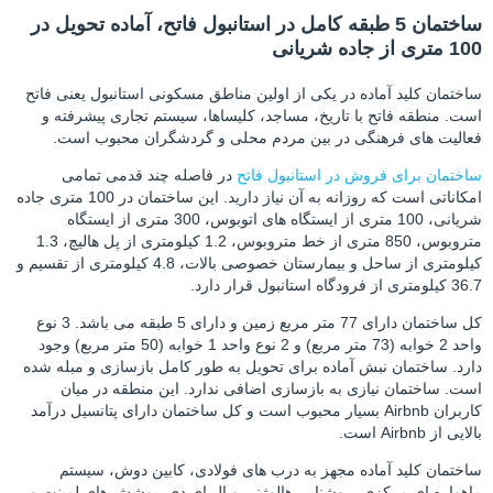
ساختمان 5 طبقه کامل در استانبول فاتح، آماده تحویل در
100 متری از جاده شریانی
ساختمان کلید آماده در یکی از اولین مناطق مسکونی استانبول یعنی فاتح
است. منطقه فاتح با تاریخ، مساجد، کلیساها، سیستم تجاری پیشرفته و
فعالیت های فرهنگی در بین مردم محلی و گردشگران محبوب است.
ساختمان برای فروش در استانبول فاتح
در فاصله چند قدمی تمامی
امکاناتی است که روزانه به آن نیاز دارید. این ساختمان در 100 متری جاده
شریانی، 100 متری از ایستگاه های اتوبوس، 300 متری از ایستگاه
متروبوس، 850 متری از خط متروبوس، 1.2 کیلومتری از پل هالیچ، 1.3
کیلومتری از ساحل و بیمارستان خصوصی بالات، 4.8 کیلومتری از تقسیم و
36.7 کیلومتری از فرودگاه استانبول قرار دارد.
کل ساختمان دارای 77 متر مربع زمین و دارای 5 طبقه می باشد. 3 نوع
واحد 2 خوابه (73 متر مربع) و 2 نوع واحد 1 خوابه (50 متر مربع) وجود
دارد. ساختمان نبش آماده برای تحویل به طور کامل بازسازی و مبله شده
است. ساختمان نیازی به بازسازی اضافی ندارد. این منطقه در میان
کاربران Airbnb بسیار محبوب است و کل ساختمان دارای پتانسیل درآمد
بالایی از Airbnb است.
ساختمان کلید آماده مجهز به درب های فولادی، کابین دوش، سیستم
ماهواره ای مرکزی، روشنایی هالوژنی و ال ای دی، پوشش های لمینت و