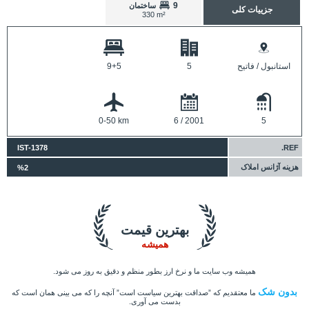
9
ساختمان
جزییات کلی
330 m²
استانبول / فاتیح
5
9+5
0-50 km
6 / 2001
5
IST-1378
REF.
هزینه آژانس املاک
%2
بهترین قیمت
همیشه
همیشه وب سایت ما و نرخ ارز بطور منظم و دقیق به روز می شود.
بدون شک
ما معتقدیم که ”صداقت بهترین سیاست است” آنچه را که می بینی همان است که
بدست می آوری.