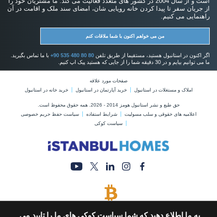
است و از سال 2004 در کشور های متعدد فعالیت می کند. ما مشتریان خود را
از جریان سفر تا پیدا کردن خانه رویایی شان، امضای سند ملک و اقامت در آن
راهنمایی می کنیم.
من می خواهم اکنون با شما ملاقات کنم
اگر اکنون در استانبول هستید، مستقیما از طریق تلفن
+90 535 480 80 80
با ما تماس بگیرید.
ما می توانیم بیایم و در 30 دقیقه شما را از جایی که هستید پیک اپ کنیم.
صفحات مورد علاقه
املاک و مستغلات در استانبول
خرید آپارتمان در استانبول
خرید خانه در استانبول
حق طبع و نشر استانبول هومز 2014 - 2026. همه حقوق محفوظ است.
اعلامیه های خقوقی و سلب مسولیت
شرایط استفاده
سیاست حفظ حریم خصوصی
سیاست کوکی
پرداخت با بیت کوین
به ما اطلاع دهید که شما سیاست کوکی های ما را تایید می