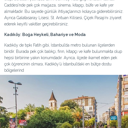
Caddesi’nde pek çok mağaza, sinema, kitapçı, büfe ve kafe yer
almaktadır. Bu sayede günlük ihtiyaçlarınızı kolayca giderebilirsiniz.
Ayrıca Galatasaray Lisesi, St. Antuan Kilisesi, Çiçek Pasajı’nı ziyaret
ederek keyifli vakitler geçirebilirsiniz.
Kadıköy: Boğa Heykeli, Bahariye ve Moda
Kadıköy de tıpkı Fatih gibi, İstanbul’da metro bulunan ilçelerden
biridir. Burada pek çok balıkçı, fırın, kitapçı ve kafe bulunmakta olup
hepsi birbirine yakın konumdadır. Ayrıca, ilçede ikamet eden pek
çok öğrencinin olması, Kadıköy’ü İstanbul’daki en bütçe dostu
bölgelerind