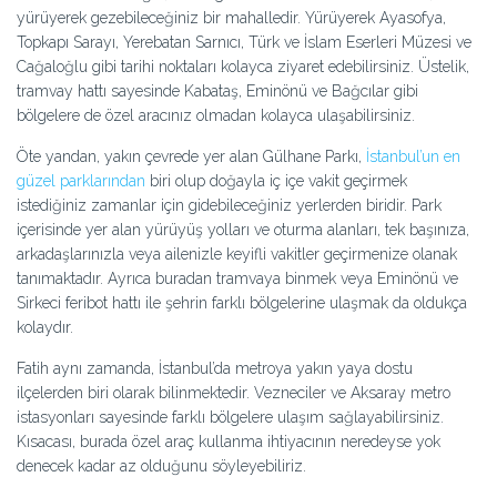
yürüyerek gezebileceğiniz bir mahalledir. Yürüyerek Ayasofya,
Topkapı Sarayı, Yerebatan Sarnıcı, Türk ve İslam Eserleri Müzesi ve
Cağaloğlu gibi tarihi noktaları kolayca ziyaret edebilirsiniz. Üstelik,
tramvay hattı sayesinde Kabataş, Eminönü ve Bağcılar gibi
bölgelere de özel aracınız olmadan kolayca ulaşabilirsiniz.
Öte yandan, yakın çevrede yer alan Gülhane Parkı,
İstanbul’un en
güzel parklarından
biri olup doğayla iç içe vakit geçirmek
istediğiniz zamanlar için gidebileceğiniz yerlerden biridir. Park
içerisinde yer alan yürüyüş yolları ve oturma alanları, tek başınıza,
arkadaşlarınızla veya ailenizle keyifli vakitler geçirmenize olanak
tanımaktadır. Ayrıca buradan tramvaya binmek veya Eminönü ve
Sirkeci feribot hattı ile şehrin farklı bölgelerine ulaşmak da oldukça
kolaydır.
Fatih aynı zamanda, İstanbul’da metroya yakın yaya dostu
ilçelerden biri olarak bilinmektedir. Vezneciler ve Aksaray metro
istasyonları sayesinde farklı bölgelere ulaşım sağlayabilirsiniz.
Kısacası, burada özel araç kullanma ihtiyacının neredeyse yok
denecek kadar az olduğunu söyleyebiliriz.