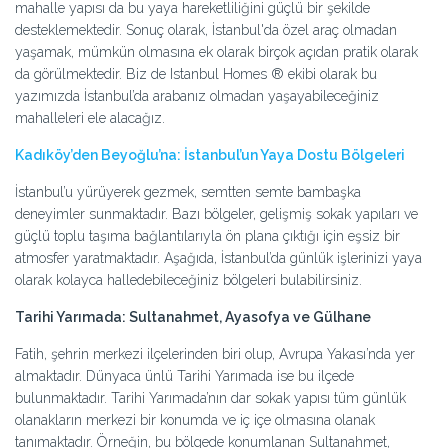
mahalle yapısı da bu yaya hareketliliğini güçlü bir şekilde
desteklemektedir. Sonuç olarak, İstanbul'da özel araç olmadan
yaşamak, mümkün olmasına ek olarak birçok açıdan pratik olarak
da görülmektedir. Biz de Istanbul Homes ® ekibi olarak bu
yazımızda İstanbul’da arabanız olmadan yaşayabileceğiniz
mahalleleri ele alacağız.
Kadıköy’den Beyoğlu’na: İstanbul’un Yaya Dostu Bölgeleri
İstanbul’u yürüyerek gezmek, semtten semte bambaşka
deneyimler sunmaktadır. Bazı bölgeler, gelişmiş sokak yapıları ve
güçlü toplu taşıma bağlantılarıyla ön plana çıktığı için eşsiz bir
atmosfer yaratmaktadır. Aşağıda, İstanbul’da günlük işlerinizi yaya
olarak kolayca halledebileceğiniz bölgeleri bulabilirsiniz.
Tarihi Yarımada: Sultanahmet, Ayasofya ve Gülhane
Fatih, şehrin merkezi ilçelerinden biri olup, Avrupa Yakası’nda yer
almaktadır. Dünyaca ünlü Tarihi Yarımada ise bu ilçede
bulunmaktadır. Tarihi Yarımada’nın dar sokak yapısı tüm günlük
olanakların merkezi bir konumda ve iç içe olmasına olanak
tanımaktadır. Örneğin, bu bölgede konumlanan Sultanahmet,