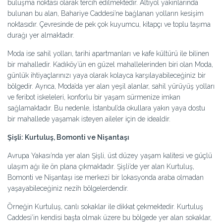
buluşma noktası olarak tercih edilmektedir. Altıyol yakınlarında
bulunan bu alan, Bahariye Caddesi’ne bağlanan yolların kesişim
noktasıdır. Çevresinde de pek çok kuyumcu, kitapçı ve toplu taşıma
durağı yer almaktadır.
Moda ise sahil yolları, tarihi apartmanları ve kafe kültürü ile bilinen
bir mahalledir. Kadıköy’ün en güzel mahallelerinden biri olan Moda,
günlük ihtiyaçlarınızı yaya olarak kolayca karşılayabileceğiniz bir
bölgedir. Ayrıca, Moda’da yer alan yeşil alanlar, sahil yürüyüş yolları
ve feribot iskeleleri, konforlu bir yaşam sürmenize imkan
sağlamaktadır. Bu nedenle, İstanbul’da okullara yakın yaya dostu
bir mahallede yaşamak isteyen aileler için de idealdir.
Şişli: Kurtuluş, Bomonti ve Nişantaşı
Avrupa Yakası’nda yer alan Şişli, üst düzey yaşam kalitesi ve güçlü
ulaşım ağı ile ön plana çıkmaktadır. Şişli’de yer alan Kurtuluş,
Bomonti ve Nişantaşı ise merkezi bir lokasyonda araba olmadan
yaşayabileceğiniz nezih bölgelerdendir.
Örneğin Kurtuluş, canlı sokaklar ile dikkat çekmektedir. Kurtuluş
Caddesi’in kendisi başta olmak üzere bu bölgede yer alan sokaklar,