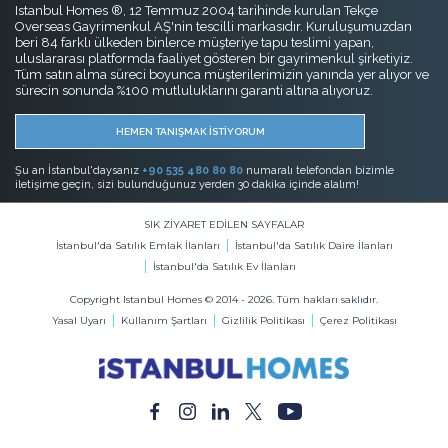
Istanbul Homes ®, 12 Temmuz 2004 tarihinde kurulan Tekçe
Overseas Gayrimenkul AŞ'nin tescilli markasıdır. Kuruluşumuzdan
beri 84 farklı ülkeden binlerce müşteriye tapu teslimi yapan,
uluslararası platformda faaliyet gösteren bir gayrimenkul şirketiyiz.
Tüm satın alma süreci boyunca müşterilerimizin yanında yer alıyor ve
sürecin sonunda %100 mutluluklarını garanti altına alıyoruz.
HEMEN TANIŞMAK İSTİYORUM
Şu an İstanbul'daysanız
+90 535 480 80 80
numaralı telefondan bizimle
iletişime geçin, sizi bulunduğunuz yerden 30 dakika içinde alalım!
SIK ZİYARET EDİLEN SAYFALAR
İstanbul'da Satılık Emlak İlanları
İstanbul'da Satılık Daire İlanları
İstanbul'da Satılık Ev İlanları
Copyright Istanbul Homes © 2014 - 2026. Tüm hakları saklıdır.
Yasal Uyarı
Kullanım Şartları
Gizlilik Politikası
Çerez Politikası