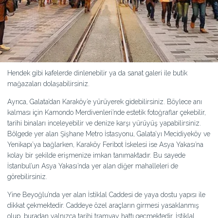
Hendek gibi kafelerde dinlenebilir ya da sanat galeri ile butik
mağazaları dolaşabilirsiniz.
Ayrıca, Galata’dan Karaköy’e yürüyerek gidebilirsiniz. Böylece anı
kalması için Kamondo Merdivenleri’nde estetik fotoğraflar çekebilir,
tarihi binaları inceleyebilir ve denize karşı yürüyüş yapabilirsiniz.
Bölgede yer alan Şişhane Metro İstasyonu, Galata’yı Mecidiyeköy ve
Yenikapı’ya bağlarken, Karaköy Feribot İskelesi ise Asya Yakası’na
kolay bir şekilde erişmenize imkan tanımaktadır. Bu sayede
İstanbul’un Asya Yakası’nda yer alan diğer mahalleleri de
görebilirsiniz.
Yine Beyoğlu’nda yer alan İstiklal Caddesi de yaya dostu yapısı ile
dikkat çekmektedir. Caddeye özel araçların girmesi yasaklanmış
olup, buradan yalnızca tarihi tramvay hattı geçmektedir. İstiklal