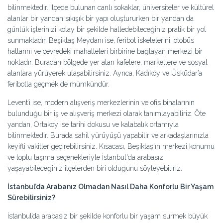
bilinmektedir. İlçede bulunan canlı sokaklar, üniversiteler ve kültürel
alanlar bir yandan sıkışık bir yapı oluştururken bir yandan da
günlük işlerinizi kolay bir şekilde halledebileceğiniz pratik bir yol
sunmaktadır. Beşiktaş Meydanı ise, feribot iskelelerini, otobüs
hatlarını ve çevredeki mahalleleri birbirine bağlayan merkezi bir
noktadır. Buradan bölgede yer alan kafelere, marketlere ve sosyal
alanlara yürüyerek ulaşabilirsiniz. Ayrıca, Kadıköy ve Üsküdar’a
feribotla geçmek de mümkündür.
Levent’i ise, modern alışveriş merkezlerinin ve ofis binalarının
bulunduğu bir iş ve alışveriş merkezi olarak tanımlayabiliriz. Öte
yandan, Ortaköy ise tarihi dokusu ve kalabalık ortamıyla
bilinmektedir. Burada sahil yürüyüşü yapabilir ve arkadaşlarınızla
keyifli vakitler geçirebilirsiniz. Kısacası, Beşiktaş’ın merkezi konumu
ve toplu taşıma seçenekleriyle İstanbul'da arabasız
yaşayabileceğiniz ilçelerden biri olduğunu söyleyebiliriz.
İstanbul’da Arabanız Olmadan Nasıl Daha Konforlu Bir Yaşam
Sürebilirsiniz?
İstanbul’da arabasız bir şekilde konforlu bir yaşam sürmek büyük