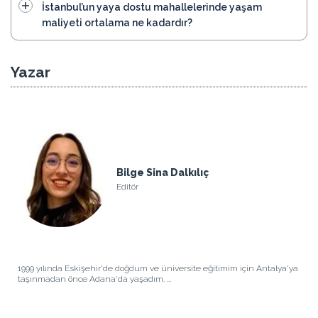
İstanbul’un yaya dostu mahallelerinde yaşam
maliyeti ortalama ne kadardır?
Yazar
Bilge Sina Dalkılıç
Editör
1999 yılında Eskişehir'de doğdum ve üniversite eğitimim için Antalya'ya
taşınmadan önce Adana'da yaşadım. ...