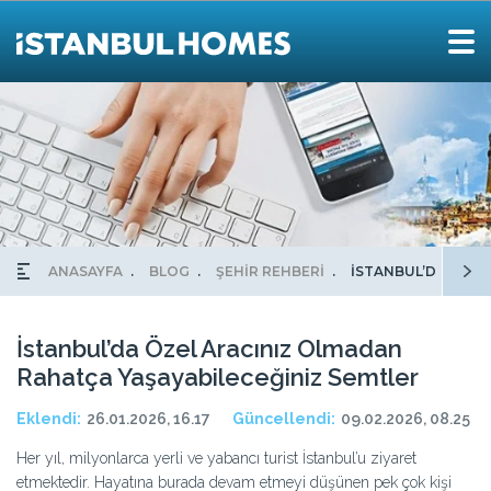
ANASAYFA
BLOG
ŞEHİR REHBERİ
İSTANBUL’DA ÖZEL
İstanbul’da Özel Aracınız Olmadan
Rahatça Yaşayabileceğiniz Semtler
Eklendi:
26.01.2026, 16.17
Güncellendi:
09.02.2026, 08.25
Her yıl, milyonlarca yerli ve yabancı turist İstanbul’u ziyaret
etmektedir. Hayatına burada devam etmeyi düşünen pek çok kişi