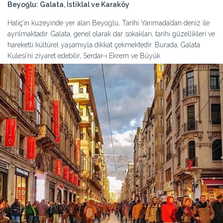
Beyoğlu: Galata, İstiklal ve Karaköy
Haliç’in kuzeyinde yer alan Beyoğlu, Tarihi Yarımada’dan deniz ile
ayrılmaktadır. Galata, genel olarak dar sokakları, tarihi güzellikleri ve
hareketli kültürel yaşamıyla dikkat çekmektedir. Burada, Galata
Kulesi’ni ziyaret edebilir, Serdar-ı Ekrem ve Büyük