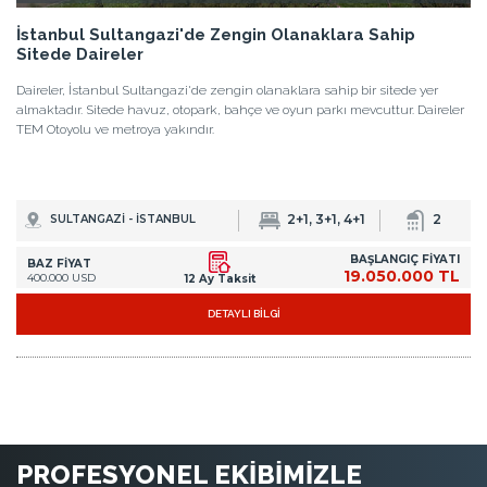
İstanbul Sultangazi'de Zengin Olanaklara Sahip
Sitede Daireler
Daireler, İstanbul Sultangazi'de zengin olanaklara sahip bir sitede yer
almaktadır. Sitede havuz, otopark, bahçe ve oyun parkı mevcuttur. Daireler
TEM Otoyolu ve metroya yakındır.
2+1, 3+1, 4+1
2
SULTANGAZİ - İSTANBUL
BAŞLANGIÇ FİYATI
BAZ FİYAT
19.050.000 TL
400.000 USD
12 Ay Taksit
DETAYLI BİLGİ
PROFESYONEL EKİBİMİZLE