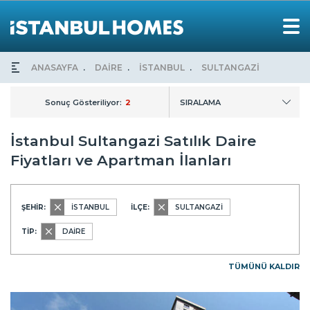
ANASAYFA
DAİRE
İSTANBUL
SULTANGAZİ
Sonuç Gösteriliyor:
2
SIRALAMA
İstanbul Sultangazi Satılık Daire
Fiyatları ve Apartman İlanları
ŞEHİR:
İSTANBUL
İLÇE:
SULTANGAZİ
TİP:
DAİRE
TÜMÜNÜ KALDIR