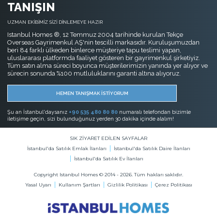
TANIŞIN
UZMAN EKİBİMİZ SİZİ DİNLEMEYE HAZIR
Istanbul Homes ®, 12 Temmuz 2004 tarihinde kurulan Tekçe
Overseas Gayrimenkul AŞ'nin tescilli markasıdır. Kuruluşumuzdan
beri 84 farklı ülkeden binlerce müşteriye tapu teslimi yapan,
uluslararası platformda faaliyet gösteren bir gayrimenkul şirketiyiz.
Tüm satın alma süreci boyunca müşterilerimizin yanında yer alıyor ve
sürecin sonunda %100 mutluluklarını garanti altına alıyoruz.
HEMEN TANIŞMAK İSTİYORUM
Şu an İstanbul'daysanız
+90 535 480 80 80
numaralı telefondan bizimle
iletişime geçin, sizi bulunduğunuz yerden 30 dakika içinde alalım!
SIK ZİYARET EDİLEN SAYFALAR
İstanbul'da Satılık Emlak İlanları
İstanbul'da Satılık Daire İlanları
İstanbul'da Satılık Ev İlanları
Copyright Istanbul Homes © 2014 - 2026. Tüm hakları saklıdır.
Yasal Uyarı
Kullanım Şartları
Gizlilik Politikası
Çerez Politikası