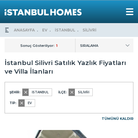
ANASAYFA
EV
İSTANBUL
SİLİVRİ
Sonuç Gösteriliyor:
1
SIRALAMA
İstanbul Silivri Satılık Yazlık Fiyatları
ve Villa İlanları
ŞEHİR:
İSTANBUL
İLÇE:
SİLİVRİ
TİP:
EV
TÜMÜNÜ KALDIR