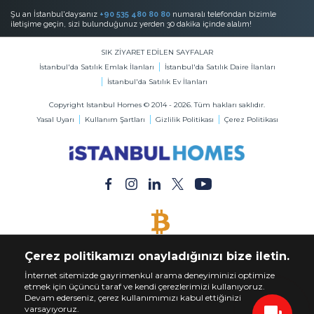
Şu an İstanbul'daysanız
+90 535 480 80 80
numaralı telefondan bizimle
iletişime geçin, sizi bulunduğunuz yerden 30 dakika içinde alalım!
SIK ZİYARET EDİLEN SAYFALAR
İstanbul'da Satılık Emlak İlanları
İstanbul'da Satılık Daire İlanları
İstanbul'da Satılık Ev İlanları
Copyright Istanbul Homes © 2014 - 2026. Tüm hakları saklıdır.
Yasal Uyarı
Kullanım Şartları
Gizlilik Politikası
Çerez Politikası
BİTCOİN KABUL EDİLİR
Çerez politikamızı onayladığınızı bize iletin.
Bitcoin ile Dilediğiniz Mülkü Satın Alın
İnternet sitemizde gayrimenkul arama deneyiminizi optimize
etmek için üçüncü taraf ve kendi çerezlerimizi kullanıyoruz.
Devam ederseniz, çerez kullanımımızı kabul ettiğinizi
varsayıyoruz.