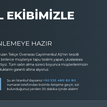
 EKİBİMİZLE
İNLEMEYE HAZIR
lan Tekçe Overseas Gayrimenkul AŞ'nin tescilli
binlerce müşteriye tapu teslimi yapan, uluslararası
etiyiz. Tüm satın alma süreci boyunca müşterilerimizin
larını garanti altına alıyoruz.
Şu an İstanbul'daysanız
+90 535 480 80 80
numaralı telefondan bizimle iletişime geçin, sizi
bulunduğunuz yerden 30 dakika içinde alalım!