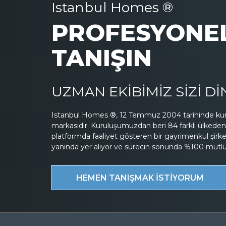
Istanbul Homes ®
PROFESYONEL
TANIŞIN
UZMAN EKİBİMİZ SİZİ D
Istanbul Homes ®, 12 Temmuz 2004 tarihinde kuru
markasıdır. Kuruluşumuzdan beri 84 farklı ülkeden 
platformda faaliyet gösteren bir gayrimenkul şirk
yanında yer alıyor ve sürecin sonunda %100 mutluluk
HEMEN TANIŞMAK İSTİYORUM