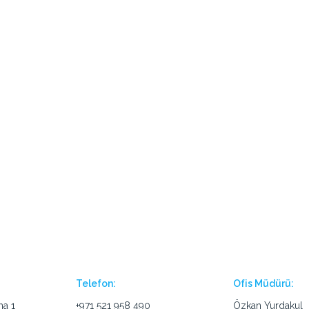
Telefon:
Ofis Müdürü:
ha 1
+971 521 958 490
Özkan Yurdakul