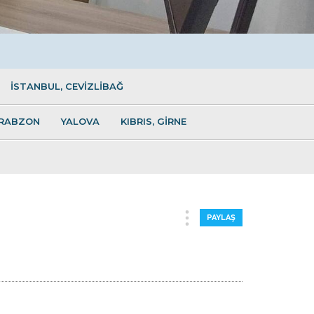
İSTANBUL, CEVİZLİBAĞ
RABZON
YALOVA
KIBRIS, GİRNE
PAYLAŞ