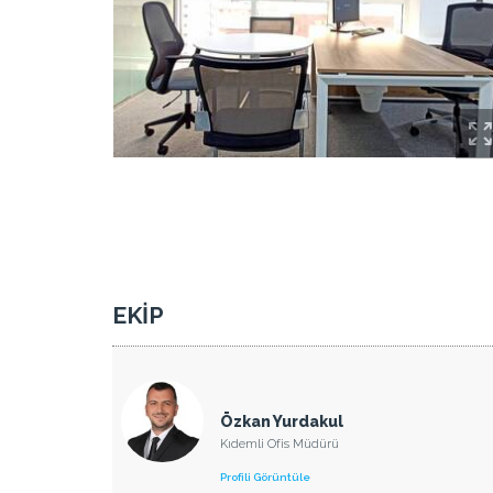
EKİP
Özkan Yurdakul
Kıdemli Ofis Müdürü
Profili Görüntüle
va