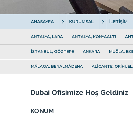
ANASAYFA
KURUMSAL
İLETİŞİM
ANTALYA, LARA
ANTALYA, KONYAALTI
ANT
İSTANBUL, GÖZTEPE
ANKARA
MUĞLA, B
MÁLAGA, BENALMÁDENA
ALİCANTE, ORİHUE
Dubai Ofisimize Hoş Geldiniz
KONUM