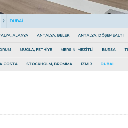
DUBAİ
ALYA, ALANYA
ANTALYA, BELEK
ANTALYA, DÖŞEMEALTI
ODRUM
MUĞLA, FETHİYE
MERSİN, MEZİTLİ
BURSA
T
LA COSTA
STOCKHOLM, BROMMA
İZMİR
DUBAİ