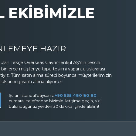
 EKİBİMİZLE
İNLEMEYE HAZIR
lan Tekçe Overseas Gayrimenkul AŞ'nin tescilli
binlerce müşteriye tapu teslimi yapan, uluslararası
etiyiz. Tüm satın alma süreci boyunca müşterilerimizin
larını garanti altına alıyoruz.
Şu an İstanbul'daysanız
+90 535 480 80 80
numaralı telefondan bizimle iletişime geçin, sizi
bulunduğunuz yerden 30 dakika içinde alalım!