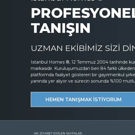
PROFESYONEL
TANIŞIN
UZMAN EKİBİMİZ SİZİ D
Istanbul Homes ®, 12 Temmuz 2004 tarihinde kuru
markasıdır. Kuruluşumuzdan beri 84 farklı ülkeden 
platformda faaliyet gösteren bir gayrimenkul şirk
yanında yer alıyor ve sürecin sonunda %100 mutluluk
HEMEN TANIŞMAK İSTİYORUM
SIK ZİYARET EDİLEN SAYFALAR