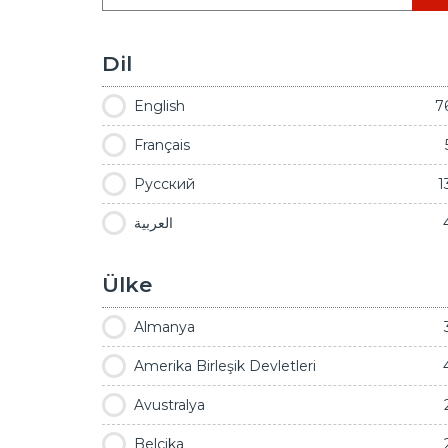
Dil
English
7
Français
Русский
1
العربية
Ülke
Almanya
Amerika Birleşik Devletleri
Avustralya
Belçika