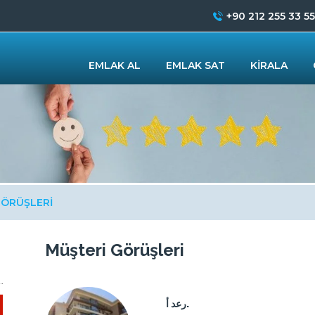
+90 212 255 33 55
EMLAK AL
EMLAK SAT
KİRALA
GÖRÜŞLERİ
Müşteri Görüşleri
رعد أ.