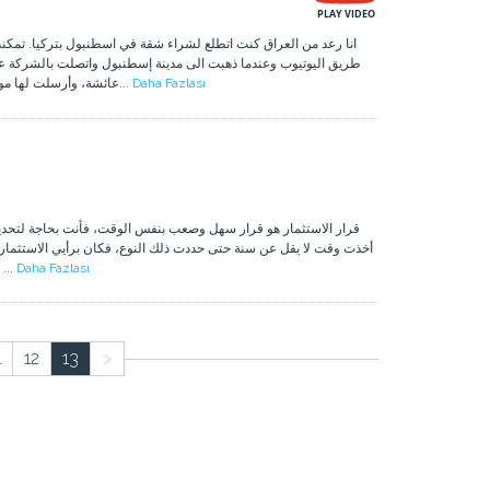
انا رعد من العراق كنت اتطلع لشراء شقة في اسطنبول بتركيا. تم
طريق اليوتيوب وعندما ذهبت الى مدينة إسطنبول واتصلت بالشركة
عائشة، وأرسلت لها موقعي في إسنيورت، وقد جاءت لأخذي في ال...
Daha Fazlası
قرار الاستثمار هو قرار سهل وصعب بنفس الوقت، فأنت بحاجة لتحديد.
أخذت وقت لا يقل عن سنة حتى حددت ذلك النوع، فكان برأيي الاستثمار ا
للتفكير ببلد للاستثمار فيها يكون له مستقب ...
Daha Fazlası
1
12
13
>