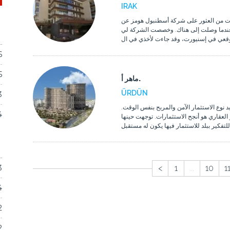
IRAK
كنت من العثور على شركة أسطنبول هومز عن
 عندما وصلت إلى هناك. وخصصت الشركة لي
6
5
ماهر أ.
ÜRDÜN
3
 نوع الاستثمار الآمن والمربح بنفس الوقت
4
لعقاري هو أنجح الاستثمارات. توجهت حينها
ل
3
<
1
...
10
1
4
2
2