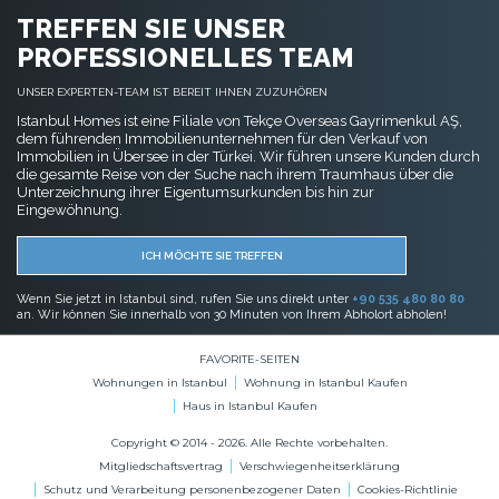
TREFFEN SIE UNSER
PROFESSIONELLES TEAM
UNSER EXPERTEN-TEAM IST BEREIT IHNEN ZUZUHÖREN
Istanbul Homes ist eine Filiale von Tekçe Overseas Gayrimenkul AŞ,
dem führenden Immobilienunternehmen für den Verkauf von
Immobilien in Übersee in der Türkei. Wir führen unsere Kunden durch
die gesamte Reise von der Suche nach ihrem Traumhaus über die
Unterzeichnung ihrer Eigentumsurkunden bis hin zur
Eingewöhnung.
ICH MÖCHTE SIE TREFFEN
Wenn Sie jetzt in Istanbul sind, rufen Sie uns direkt unter
+90 535 480 80 80
an. Wir können Sie innerhalb von 30 Minuten von Ihrem Abholort abholen!
FAVORITE-SEITEN
Wohnungen in Istanbul
Wohnung in Istanbul Kaufen
Haus in Istanbul Kaufen
Copyright © 2014 - 2026. Alle Rechte vorbehalten.
Mitgliedschaftsvertrag
Verschwiegenheitserklärung
Schutz und Verarbeitung personenbezogener Daten
Cookies-Richtlinie