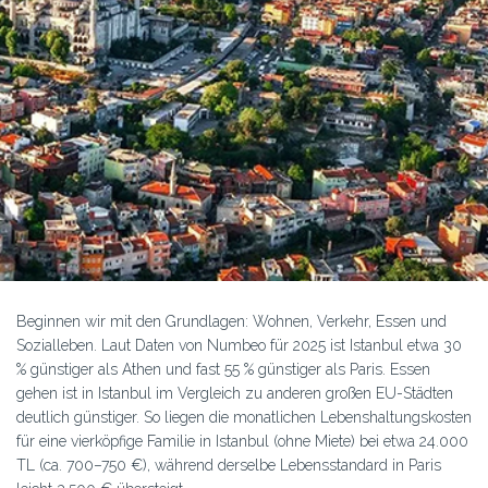
Beginnen wir mit den Grundlagen: Wohnen, Verkehr, Essen und
Sozialleben. Laut Daten von Numbeo für 2025 ist Istanbul etwa 30
% günstiger als Athen und fast 55 % günstiger als Paris. Essen
gehen ist in Istanbul im Vergleich zu anderen großen EU-Städten
deutlich günstiger. So liegen die monatlichen Lebenshaltungskosten
für eine vierköpfige Familie in Istanbul (ohne Miete) bei etwa 24.000
TL (ca. 700–750 €), während derselbe Lebensstandard in Paris