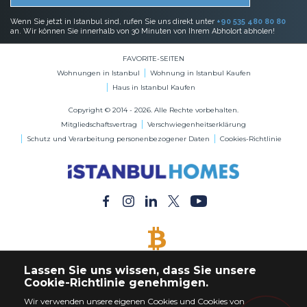
Wenn Sie jetzt in Istanbul sind, rufen Sie uns direkt unter
+90 535 480 80 80
an. Wir können Sie innerhalb von 30 Minuten von Ihrem Abholort abholen!
FAVORITE-SEITEN
Wohnungen in Istanbul
Wohnung in Istanbul Kaufen
Haus in Istanbul Kaufen
Copyright © 2014 - 2026. Alle Rechte vorbehalten.
Mitgliedschaftsvertrag
Verschwiegenheitserklärung
Schutz und Verarbeitung personenbezogener Daten
Cookies-Richtlinie
BITCOIN AKZEPTIERT
Lassen Sie uns wissen, dass Sie unsere
Kaufen Sie jede Immobilie mit Bitcoin-Zahlung
Cookie-Richtlinie genehmigen.
Wir verwenden unsere eigenen Cookies und Cookies von