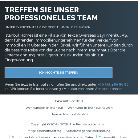
TREFFEN SIE UNSER
PROFESSIONELLES TEAM
UNSER EXPERTEN-TEAM IST BEREIT IHNEN ZUZUHÖREN
Istanbul Homes ist eine Filiale von Tekçe Overseas Gayrimenkul AŞ,
dem führenden Immobilienunternehmen für den Verkauf von
Immobilien in Übersee in der Türkei. Wir führen unsere Kunden durch
die gesamte Reise von der Suche nach ihrem Traumhaus über die
Unterzeichnung ihrer Eigentumsurkunden bis hin zur
Eingewöhnung.
ICH MÖCHTE SIE TREFFEN
Wenn Sie jetzt in Istanbul sind, rufen Sie uns direkt unter
+90 535 480 80 80
an. Wir können Sie innerhalb von 30 Minuten von Ihrem Abholort abholen!
FAVORITE-SEITEN
Wohnungen in Istanbul
Wohnung in Istanbul Kaufen
Haus in Istanbul Kaufen
Copyright © 2014 - 2026. Alle Rechte vorbehalten.
Mitgliedschaftsvertrag
Verschwiegenheitserklärung
Schutz und Verarbeitung personenbezogener Daten
Cookies-Richtlinie