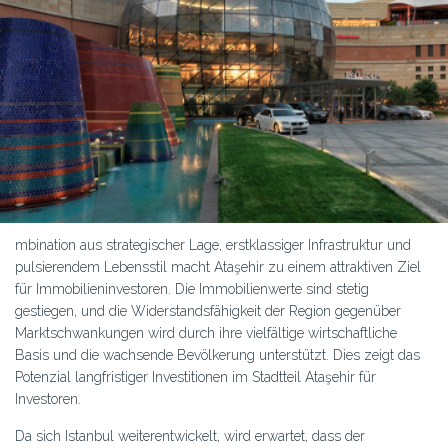
mbination aus strategischer Lage, erstklassiger Infrastruktur und
pulsierendem Lebensstil macht Ataşehir zu einem attraktiven Ziel
für Immobilieninvestoren. Die Immobilienwerte sind stetig
gestiegen, und die Widerstandsfähigkeit der Region gegenüber
Marktschwankungen wird durch ihre vielfältige wirtschaftliche
Basis und die wachsende Bevölkerung unterstützt. Dies zeigt das
Potenzial langfristiger Investitionen im Stadtteil Ataşehir für
Investoren.
Da sich Istanbul weiterentwickelt, wird erwartet, dass der