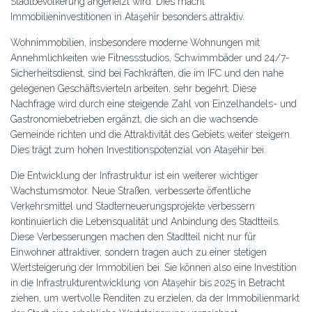
Stadtbevölkerung angeheizt wird. Dies macht
Immobilieninvestitionen in Ataşehir besonders attraktiv.
Wohnimmobilien, insbesondere moderne Wohnungen mit
Annehmlichkeiten wie Fitnessstudios, Schwimmbäder und 24/7-
Sicherheitsdienst, sind bei Fachkräften, die im IFC und den nahe
gelegenen Geschäftsvierteln arbeiten, sehr begehrt. Diese
Nachfrage wird durch eine steigende Zahl von Einzelhandels- und
Gastronomiebetrieben ergänzt, die sich an die wachsende
Gemeinde richten und die Attraktivität des Gebiets weiter steigern.
Dies trägt zum hohen Investitionspotenzial von Ataşehir bei.
Die Entwicklung der Infrastruktur ist ein weiterer wichtiger
Wachstumsmotor. Neue Straßen, verbesserte öffentliche
Verkehrsmittel und Stadterneuerungsprojekte verbessern
kontinuierlich die Lebensqualität und Anbindung des Stadtteils.
Diese Verbesserungen machen den Stadtteil nicht nur für
Einwohner attraktiver, sondern tragen auch zu einer stetigen
Wertsteigerung der Immobilien bei. Sie können also eine Investition
in die Infrastrukturentwicklung von Ataşehir bis 2025 in Betracht
ziehen, um wertvolle Renditen zu erzielen, da der Immobilienmarkt