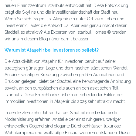
neuen Finanzzentrum Istanbuls entwickelt hat. Diese Entwicklung
prägt die Skyline und die Investitionslandschaft der Stadt neu.
Wenn Sie sich fragen: „Ist Ataşehir ein guter Ort zum Leben und
Investieren?“, lautet die Antwort: Ja! Aber was genau macht diesen
Stadtteil so attraktiv? Als Experten von Istanbul Homes ® werden
wir uns in diesem Blog näher damit befassen!
Warum ist Ataşehir bei Investoren so beliebt?
Die Attraktivität von Ataşehir für Investoren beruht auf seiner
strategisch günstigen Lage und dem raschen städtischen Wandel.
An einer wichtigen Kreuzung zwischen großen Autobahnen und
Brücken gelegen, bietet der Stadtteil eine hervorragende Anbindung
sowohl an den europäischen als auch an den asiatischen Teil
Istanbuls. Diese Erreichbarkeit ist ein entscheidender Faktor, der
Immobilieninvestitionen in Ataşehir bis 2025 sehr attraktiv macht.
In den letzten zehn Jahren hat der Stadtteil eine bedeutende
Modernisierung erfahren. Anstelle der einst ruhigeren, weniger
entwickelten Gegend sind elegante Bürohochhäuser, luxuriöse
Wohnkomplexe und weitläufige Einkaufszentren entstanden. Dieser