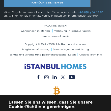
ICH MÖCHTE SIE TREFFEN
Wenn Sie jetzt in Istanbul sind, rufen Sie uns direkt unter
+90 535 480 80 80
an. Wir können Sie innerhalb von 30 Minuten von Ihrem Abholort abholen!
FAVORITE-SEITEN
Wohnungen in Istanbul
Wohnung in Istanbul Kaufen
Haus in Istanbul Kaufen
Copyright © 2014 - 2026. Alle Rechte vorbehalten.
Mitgliedschaftsvertrag
Verschwiegenheitserklärung
Schutz und Verarbeitung personenbezogener Daten
Cookies-Richtlinie
BITCOIN AKZEPTIERT
Lassen Sie uns wissen, dass Sie unsere
Kaufen Sie jede Immobilie mit Bitcoin-Zahlung
Cookie-Richtlinie genehmigen.