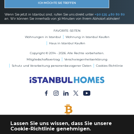
ICH MÖCHTE SIE TREFFEN
Wenn Sie jetzt in Istanbul sind, rufen Sie uns direkt unter
+90 535 480 80 80
an. Wir können Sie innerhalb von 30 Minuten von Ihrem Abholort abholen!
FAVORITE-SEITEN
Wohnungen in Istanbul
Wohnung in Istanbul Kaufen
Haus in Istanbul Kaufen
Copyright © 2014 - 2026. Alle Rechte vorbehalten.
Mitgliedschaftsvertrag
Verschwiegenheitserklärung
Schutz und Verarbeitung personenbezogener Daten
Cookies-Richtlinie
BITCOIN AKZEPTIERT
Lassen Sie uns wissen, dass Sie unsere
Kaufen Sie jede Immobilie mit Bitcoin-Zahlung
Cookie-Richtlinie genehmigen.