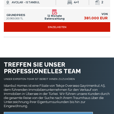
4+1
2
AVCILAR - ISTANBUL
VON
GRUNDPREIS
12 Monate
381.000 EUR
20.900.000 TL
Ratenzahlung
EINZELHEITEN
TREFFEN SIE UNSER
PROFESSIONELLES TEAM
UNSER EXPERTEN-TEAM IST BEREIT IHNEN ZUZUHÖREN
Istanbul Homes ist eine Filiale von Tekçe Overseas Gayrimenkul AŞ,
dem führenden Immobilienunternehmen für den Verkauf von
Immobilien in Übersee in der Türkei. Wir führen unsere Kunden durch
die gesamte Reise von der Suche nach ihrem Traumhaus über die
Unterzeichnung ihrer Eigentumsurkunden bis hin zur
Eingewöhnung.