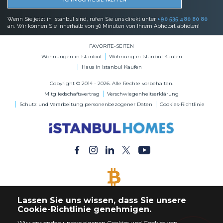
Wenn Sie jetzt in Istanbul sind, rufen Sie uns direkt unter
+90 535 480 80 80
an. Wir können Sie innerhalb von 30 Minuten von Ihrem Abholort abholen!
FAVORITE-SEITEN
Wohnungen in Istanbul
Wohnung in Istanbul Kaufen
Haus in Istanbul Kaufen
Copyright © 2014 - 2026. Alle Rechte vorbehalten.
Mitgliedschaftsvertrag
Verschwiegenheitserklärung
Schutz und Verarbeitung personenbezogener Daten
Cookies-Richtlinie
BITCOIN AKZEPTIERT
Lassen Sie uns wissen, dass Sie unsere
Kaufen Sie jede Immobilie mit Bitcoin-Zahlung
Cookie-Richtlinie genehmigen.
Wir verwenden unsere eigenen Cookies und Cookies von