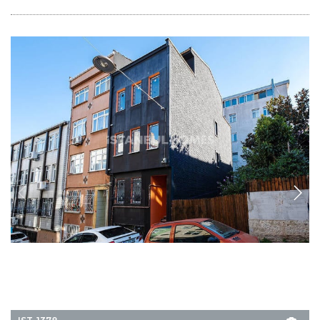
IST-1378
Bezugsfertiges Gebäude in Fatih 100 m von der
Hauptverkehrsstraße
Das gesamte Gebäude in Istanbul Fatih mit 5 Etagen erstreckt sich über 77
m² Grundstücksfläche, mit 2+1 und 1+1 Wohnungstypen, und ist 100 m von
einer Hauptverkehrsstraße entfernt
9+5
5
FATIH - ISTANBUL
GRUNDPREIS
650.000 EUR
750.000 USD
EINZELHEITEN