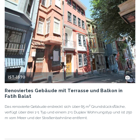
4+5
5
FATIH - ISTANBUL
GRUNDPREIS
1.385.000 EUR
1.600.000 USD
EINZELHEITEN
<
1
2
>
TREFFEN SIE UNSER
PROFESSIONELLES TEAM
UNSER EXPERTEN-TEAM IST BEREIT IHNEN ZUZUHÖREN