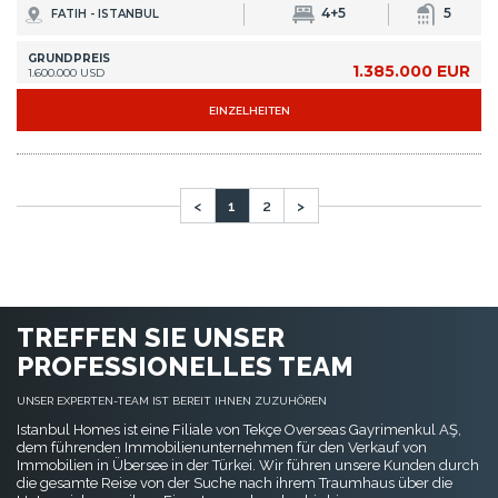
Istanbul Homes ist eine Filiale von Tekçe Overseas Gayrimenkul AŞ,
dem führenden Immobilienunternehmen für den Verkauf von
Immobilien in Übersee in der Türkei. Wir führen unsere Kunden durch
die gesamte Reise von der Suche nach ihrem Traumhaus über die
Unterzeichnung ihrer Eigentumsurkunden bis hin zur
Eingewöhnung.
ICH MÖCHTE SIE TREFFEN
Wenn Sie jetzt in Istanbul sind, rufen Sie uns direkt unter
+90 535 480 80 80
an. Wir können Sie innerhalb von 30 Minuten von Ihrem Abholort abholen!
FAVORITE-SEITEN
Wohnungen in Istanbul
Wohnung in Istanbul Kaufen
Haus in Istanbul Kaufen
Copyright © 2014 - 2026. Alle Rechte vorbehalten.
Mitgliedschaftsvertrag
Verschwiegenheitserklärung
Schutz und Verarbeitung personenbezogener Daten
Cookies-Richtlinie