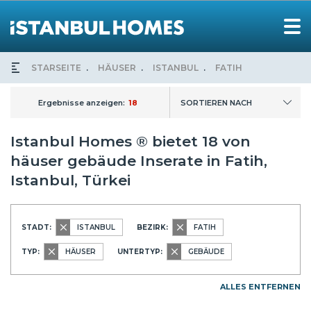
STARSEITE
HÄUSER
ISTANBUL
FATIH
Ergebnisse anzeigen:
18
SORTIEREN NACH
Istanbul Homes ® bietet 18 von
häuser gebäude Inserate in Fatih,
Istanbul, Türkei
STADT:
ISTANBUL
BEZIRK:
FATIH
TYP:
HÄUSER
UNTERTYP:
GEBÄUDE
ALLES ENTFERNEN