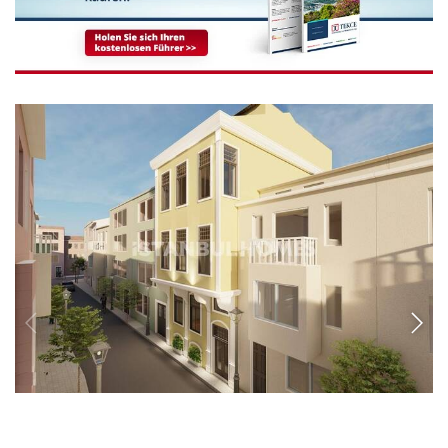
IST-1372
Möbliertes 4 Stockwerke Gebäude in Fatih Balat in
der Nähe des Meeres
Das Gebäude mit 60 m² Grundstücksfläche befindet sich in İstanbul, Fatih,
Balat. Das Gebäude mit 4 Etagen verfügt über 4 Wohnungen vom Typ 1+1
und befindet sich in unmittelbarer Nähe zum Meer.
4+4
4
FATIH - ISTANBUL
GRUNDPREIS
953.000 EUR
1.100.000 USD
EINZELHEITEN