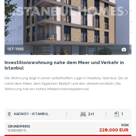
IST-1565
Investitionswohnung nahe dem Meer und Verkehr in
Istanbul
Die Wohnung liegt in einer vorteilhaften Lage in Kadiköy, Istanbul. Sie ist
nahe dem Meer, dem täglichen Bedarf und den Verkehrsmitteln. Die
Wohnung hat ein hohes Mieteinnahmepotenzial.
2+1
1
KADIKÖY - ISTANBUL
VON
GRUNDPREIS
228.000 EUR
12.500.000 TL