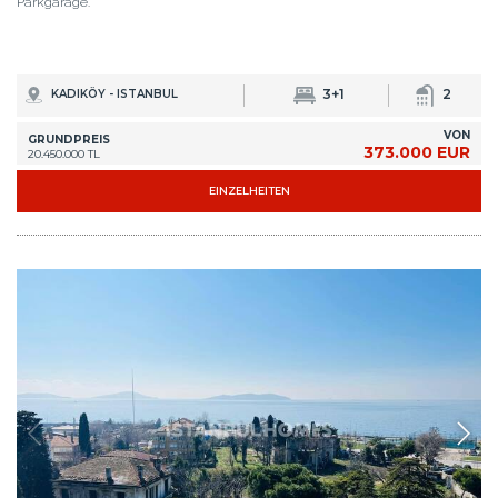
Parkgarage.
3+1
2
KADIKÖY - ISTANBUL
VON
GRUNDPREIS
373.000 EUR
20.450.000 TL
EINZELHEITEN