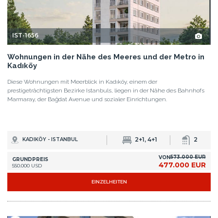
IST-1656
Wohnungen in der Nähe des Meeres und der Metro in
Kadıköy
Diese Wohnungen mit Meerblick in Kadıköy, einem der
prestigeträchtigsten Bezirke Istanbuls, liegen in der Nähe des Bahnhofs
Marmaray, der Bağdat Avenue und sozialer Einrichtungen.
2+1, 4+1
2
KADIKÖY - ISTANBUL
573.000 EUR
VON
GRUNDPREIS
477.000 EUR
550.000 USD
EINZELHEITEN