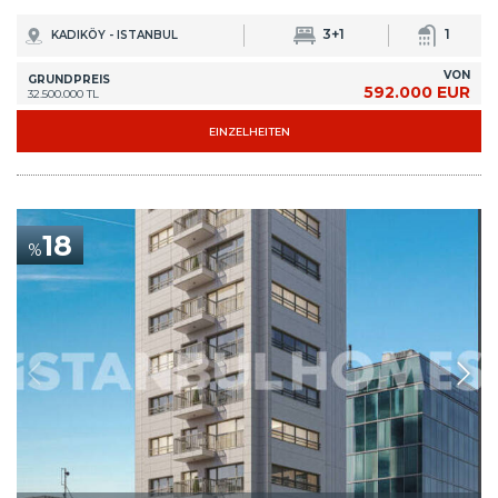
3+1
1
KADIKÖY - ISTANBUL
VON
GRUNDPREIS
592.000 EUR
32.500.000 TL
EINZELHEITEN
18
%