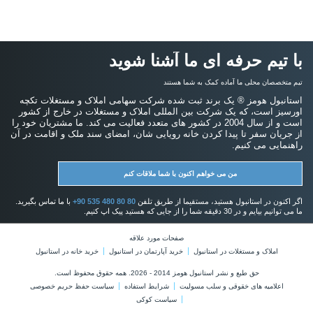
با تیم حرفه ای ما آشنا شوید
تیم متخصصان محلی ما آماده کمک به شما هستند
استانبول هومز ® یک برند ثبت شده شرکت سهامی املاک و مستغلات تکچه
اورسیز است، که یک شرکت بین المللی املاک و مستغلات در خارج از کشور
است و از سال 2004 در کشور های متعدد فعالیت می کند. ما مشتریان خود را
از جریان سفر تا پیدا کردن خانه رویایی شان، امضای سند ملک و اقامت در آن
راهنمایی می کنیم.
من می خواهم اکنون با شما ملاقات کنم
اگر اکنون در استانبول هستید، مستقیما از طریق تلفن
+90 535 480 80 80
با ما تماس بگیرید.
ما می توانیم بیایم و در 30 دقیقه شما را از جایی که هستید پیک اپ کنیم.
صفحات مورد علاقه
املاک و مستغلات در استانبول
خرید آپارتمان در استانبول
خرید خانه در استانبول
حق طبع و نشر استانبول هومز 2014 - 2026. همه حقوق محفوظ است.
اعلامیه های خقوقی و سلب مسولیت
شرایط استفاده
سیاست حفظ حریم خصوصی
سیاست کوکی