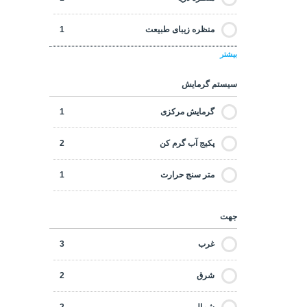
منظره زیبای طبیعت
1
بیشتر
منظره شهر
3
سیستم گرمایش
منظره جنگل
2
گرمایش مرکزی
1
مترو
1
پکیج آب گرم کن
2
ایستگاه اتوبوس
1
متر سنج حرارت
1
فروشگاه ها / مرکز خرید
2
جهت
بار ها / رستوران ها
1
غرب
3
شرق
2