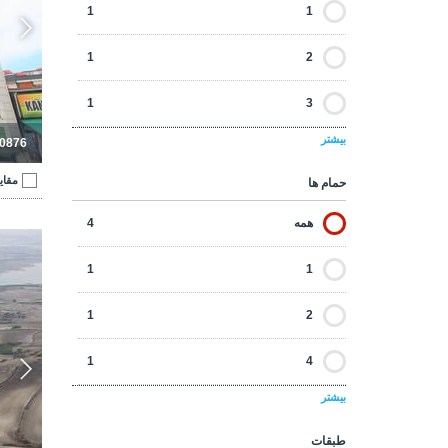
1
1
1
2
1
3
بیشتر
-0876
2
5
مقای
حمام ها
همه
4
زمین 
1
1
1
2
1
4
بیشتر
طبقات