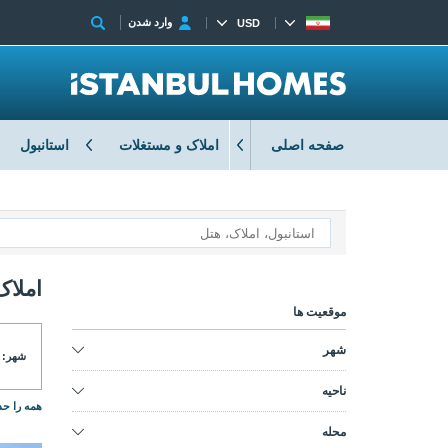
وارد شدن
USD
صفحه اصلی
املاک و مستغلات
استانبول
املاک
موقعیت ها
شهر
شهر:
ناحیه
همه را حذ
محله