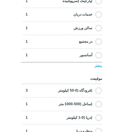
(پارکینگ (سرپوشیده
1
دوش
2
مناسب برای اخذ شهروندی
3
خدمات دربان
1
سیستم خانه هوشمند
1
منظره دریا
0
سالن ورزش
1
انباری
1
نوساز
2
در مجتمع
1
تراس
2
پیشنهادات داغ
0
آسانسور
1
تلویزیون ماهواره ای
2
گلف
0
بیشتر
سونا
1
موقیعت
امنیت 24/7
1
(فرودگاه (0-50 کیلومتر
3
دوربین امنیتی
1
(ساحل (500-1000 متر
1
حمام ترکی
1
(دریا (0-1 کیلومتر
1
مساعد-ویلچر
2
منظره دریا
1