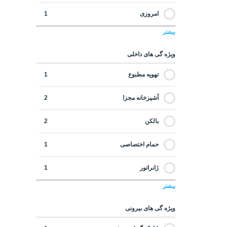
امروزی
1
بیشتر
با تخفیف
0
ویژه گی های داخلی
با تضمین درآمد اجاره ای
0
تهویه مطبوع
1
جلو ساحل
0
آشپزخانه مجزا
2
خرید اقساطی
0
بالکن
2
در فاصله پیاده روی تا امکانات رفاهی
3
حمام اختصاصی
1
در فاصله پیاده روی تا ساحل
0
ژانراتور
1
دست دوم
1
بیشتر
وسایل آشپزخانه
1
سرمایه گذاری
3
ویژه گی های بیرونی
آشپزخانه اوپن
2
لوکس
1