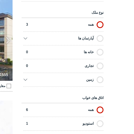
ا
نوع ملک
همه
3
آپارتمان ها
خانه ها
0
تجاری
0
-1555
زمین
مقای
اتاق های خواب
آپارتم
همه
6
استودیو
1