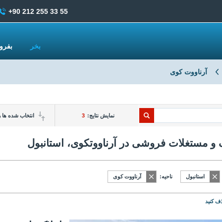
+90 212 255 33 55
بخر
بفر
آرناووت کوی
نمایش نتایج:
3
انتخاب شده ها ر
 و مستغلات فروشی در آرناووتکوی، استانبول
استانبول
ناحیه:
آرناووت کوی
ف کنید