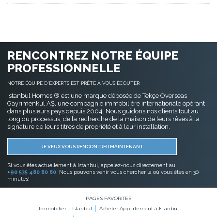
toutes ces beautés et profiter de toutes les opportunités
immobiliers à vendre à
sociales. Il y a beaucoup d’
Bahcelievler
acheter des
. Il serait donc rentable d'
immobiliers commerciaux à Bahcelievler
ou des
terrains à vendre à Bahcelievler
immobiliers à
. Les
RENCONTREZ NOTRE ÉQUIPE
Bahçelievler
peuvent être considérés comme un
PROFESSIONNELLE
investissement futur en raison de sa situation touristique. Vous
pouvez louer l'appartement que vous avez acheté pour faire un
NOTRE ÉQUIPE D'EXPERTS EST PRÊTE À VOUS ÉCOUTER
profit.
Istanbul Homes ® est une marque déposée de Tekçe Overseas
Gayrimenkul AŞ, une compagnie immobilière internationale opérant
Histoire de Bahcelievler
dans plusieurs pays depuis 2004. Nous guidons nos clients tout au
long du processus, de la recherche de la maison de leurs rêves à la
Les concentrations des activités agricoles et viticoles de
signature de leurs titres de propriété et à leur installation.
l'Empire Byzantin se trouvaient à Bahçelievler. Bahçelievler
s'appelait alors «Hepdemon». C'était l'itinéraire des caravanes et
JE VEUX VOUS RENCONTRER MAINTENANT
des convois militaires de la Roumanie vers Istanbul. De
nombreux palais, églises et habitations ont été construits ici.
Si vous êtes actuellement à Istanbul, appelez-nous directement au
Tout au long de l'histoire, la population grecque orthodoxe a
+90 535 480 80 80
. Nous pouvons venir vous chercher là où vous êtes en 30
minutes!
principalement travaillé dans le domaine agricole. Après la
conquête d'Istanbul, les habitants ont migré vers un autre
PAGES FAVORITES
endroit.
Immobilier à Istanbul
Acheter Appartement à Istanbul