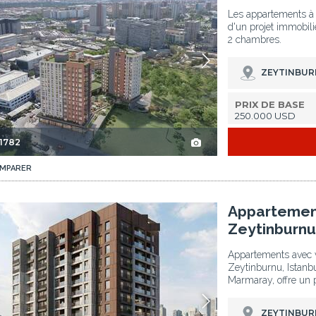
Les appartements à I
d'un projet immobili
2 chambres.
ZEYTINBUR
PRIX DE BASE
250.000 USD
-1782
MPARER
Istanbul 2
Appartements Avec Vue Sur Mer Et Parking À Zeytinburnu Istanbul 3
Appartement
Zeytinburnu
Appartements avec v
Zeytinburnu, Istanbu
Marmaray, offre un 
ZEYTINBUR