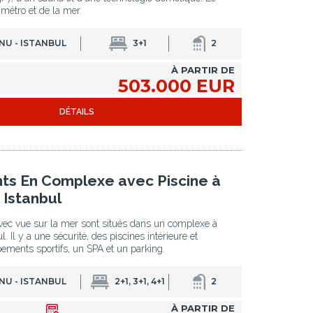
 métro et de la mer.
NU - ISTANBUL
3+1
2
À PARTIR DE
503.000 EUR
DÉTAILS
s En Complexe avec Piscine à
 Istanbul
ec vue sur la mer sont situés dans un complexe à
. Il y a une sécurité, des piscines intérieure et
pements sportifs, un SPA et un parking.
NU - ISTANBUL
2+1, 3+1, 4+1
2
À PARTIR DE