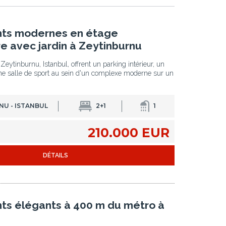
 3
ts modernes en étage
e avec jardin à Zeytinburnu
eytinburnu, Istanbul, offrent un parking intérieur, un
e salle de sport au sein d'un complexe moderne sur un
.
NU - ISTANBUL
2+1
1
210.000 EUR
DÉTAILS
s élégants à 400 m du métro à