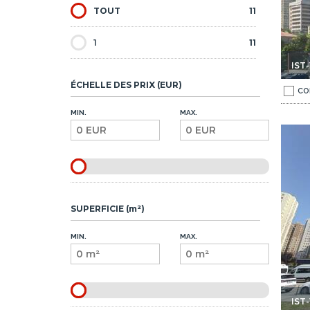
TOUT
11
1
11
IST
ÉCHELLE DES PRIX (EUR)
CO
MIN.
MAX.
ng À İstanbul Zeytinburnu 1
Appartements Avec Salle De Sport Et Parking À İstanbul Z
SUPERFICIE (m²)
MIN.
MAX.
IST-