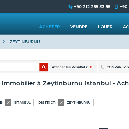
+90 212 255 33 55
+90
ACHETER
VENDRE
LOUER
AC
ZEYTINBURNU
Afficher les Résultats:
11
COMPARER S
x Immobilier à Zeytinburnu Istanbul - Ac
E:
ISTANBUL
DISTRICT:
ZEYTINBURNU