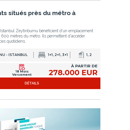
s situés près du métro à
Istanbul Zeytinburnu bénéficient d'un emplacement
t 600 mètres du métro. Ils permettent d'accéder
ces quotidiens.
NU - ISTANBUL
1+1, 2+1, 3+1
1, 2
À PARTIR DE
278.000 EUR
18 Mois
Versement
DÉTAILS