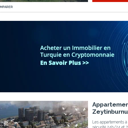
MPARER
Appartements À 500 M De La Mer À Zeytinburnu 3
Appartement
Zeytinburnu
Les appartements à 
sécurité 24h/24 et 7