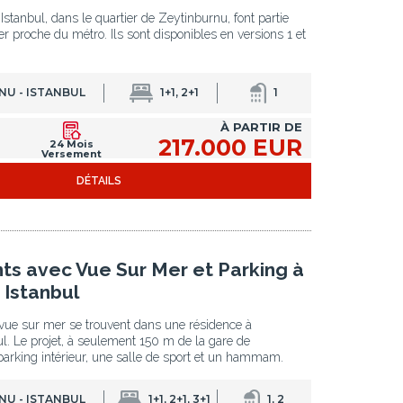
stanbul, dans le quartier de Zeytinburnu, font partie
er proche du métro. Ils sont disponibles en versions 1 et
NU - ISTANBUL
1+1, 2+1
1
À PARTIR DE
217.000 EUR
24 Mois
Versement
DÉTAILS
s avec Vue Sur Mer et Parking à
 Istanbul
ue sur mer se trouvent dans une résidence à
l. Le projet, à seulement 150 m de la gare de
parking intérieur, une salle de sport et un hammam.
NU - ISTANBUL
1+1, 2+1, 3+1
1, 2