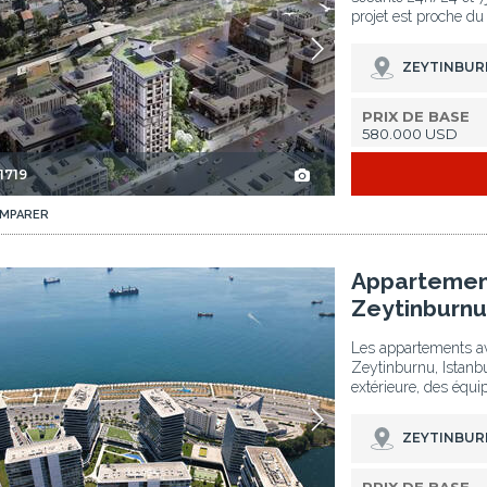
projet est proche du
ZEYTINBUR
PRIX DE BASE
580.000 USD
1719
MPARER
tanbul 2
Appartements En Complexe Avec Piscine À Zeytinburnu Istanbul 3
Appartement
Zeytinburnu
Les appartements av
Zeytinburnu, Istanbul
extérieure, des équi
ZEYTINBUR