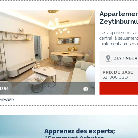
Appartements Situés Près Du Métro À Zeytinburnu 3
Appartement
Zeytinburnu
Les appartements d'
central, à seulemen
facilement aux servi
ZEYTINBUR
PRIX DE BASE
321.000 USD
-1396
MPARER