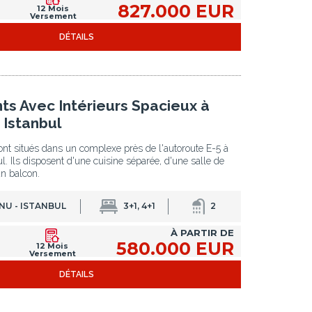
827.000 EUR
12 Mois
Versement
DÉTAILS
s Avec Intérieurs Spacieux à
 Istanbul
nt situés dans un complexe près de l'autoroute E-5 à
l. Ils disposent d'une cuisine séparée, d'une salle de
un balcon.
NU - ISTANBUL
3+1, 4+1
2
À PARTIR DE
580.000 EUR
12 Mois
Versement
DÉTAILS