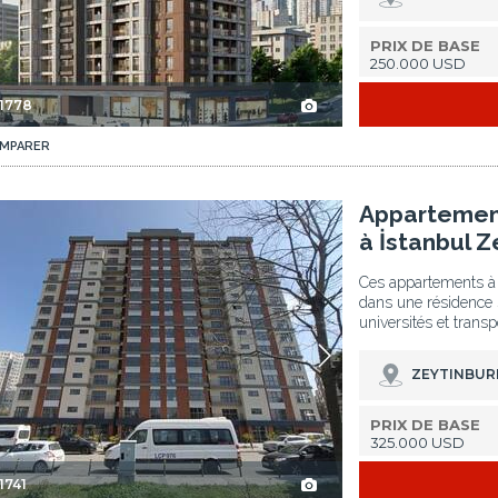
PRIX DE BASE
250.000 USD
-1778
MPARER
eytinburnu 2
Appartements Avec Salle De Sport Et Parking À İstanbul Zeytinburnu 3
Appartement
à İstanbul 
Ces appartements à İ
dans une résidence s
universités et trans
ZEYTINBUR
PRIX DE BASE
325.000 USD
1741