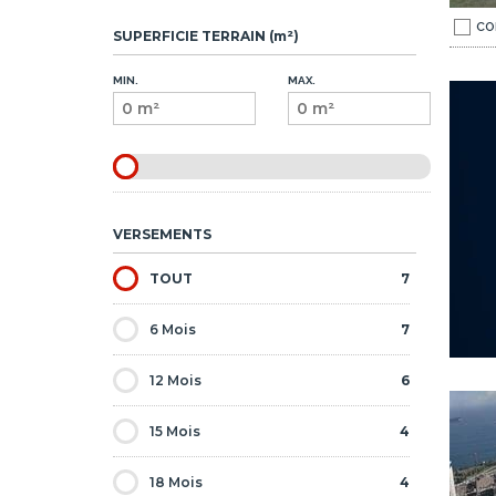
CO
SUPERFICIE TERRAIN (m²)
MIN.
MAX.
VERSEMENTS
TOUT
7
6 Mois
7
12 Mois
6
nburnu 1
Appartements À 500 M De La Mer À Zeytinburnu 2
15 Mois
4
18 Mois
4