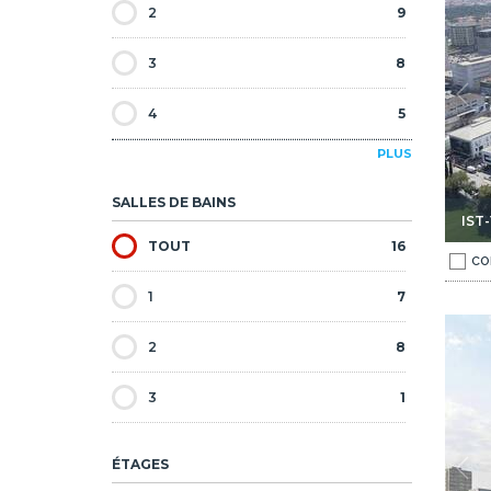
2
9
3
8
4
5
PLUS
5
2
SALLES DE BAINS
IST
TOUT
16
CO
1
7
g À Zeytinburnu Istanbul 1
Appartements Avec Vue Sur Mer Et Parking À Zeytinburnu 
2
8
3
1
ÉTAGES