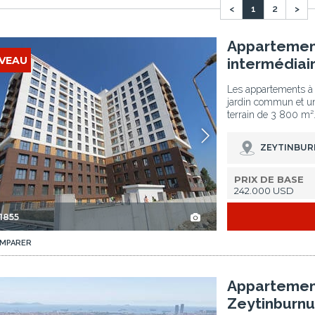
<
1
2
>
n À Zeytinburnu 2
Appartements Modernes En Étage Intermédiaire Avec Jardin À Zeytinburnu
Appartemen
VEAU
intermédiair
Les appartements à Z
jardin commun et un
terrain de 3 800 m²
ZEYTINBUR
PRIX DE BASE
242.000 USD
1855
MPARER
 2
Appartements Élégants À 400 M Du Métro À Zeytinburnu 3
Appartement
Zeytinburnu