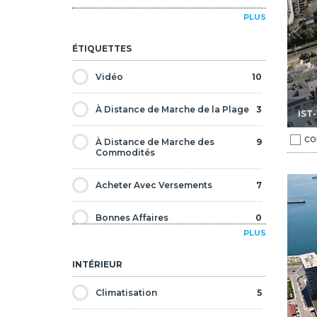
PLUS
24 Mois
3
ÉTIQUETTES
Vidéo
10
À Distance de Marche de la Plage
3
IST-
CO
À Distance de Marche des
9
Commodités
 Zeytinburnu Istanbul 1
Appartements En Complexe Avec Piscine À Zeytinburnu Is
Acheter Avec Versements
7
Bonnes Affaires
0
PLUS
Bord de Plage
0
INTÉRIEUR
Citoyenneté Approuvée
10
Climatisation
5
Contemporain
3