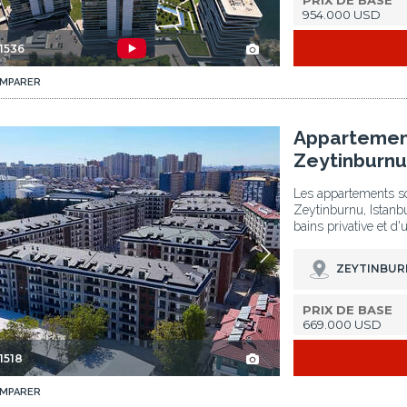
PRIX DE BASE
954.000 USD
1536
MPARER
nbul 2
Appartements Avec Intérieurs Spacieux À Zeytinburnu Istanbul 3
Appartement
Zeytinburnu
Les appartements so
Zeytinburnu, Istanbu
bains privative et d'
ZEYTINBUR
PRIX DE BASE
669.000 USD
1518
MPARER