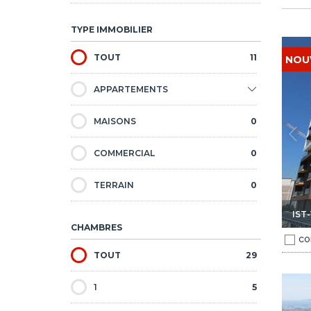
TYPE IMMOBILIER
iaire Avec Jardin À Zeytinburnu 1
Appartements Modernes En Étage Intermédiaire Avec Jardi
TOUT
11
NOU
APPARTEMENTS
MAISONS
0
COMMERCIAL
0
TERRAIN
0
IST-
CHAMBRES
CO
TOUT
29
 À Zeytinburnu 1
Appartements Élégants À 400 M Du Métro À Zeytinburnu
1
5