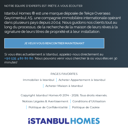
NOTRE ÉQUIPE D'EXPERTS EST PRÊTE À VOUS ÉCOUTER
Istanbul Homes ® est une marque déposée de Tekçe Overseas
Gayrimenkul AŞ, une compagnie immobilière internationale opérant
dans plusieurs pays depuis 2004. Nous guidons nos clients tout au
long du processus, de la recherche de la maison de leurs rêves à la
signature de leurs titres de propriété et à leur installation.
JE VEUX VOUS RENCONTRER MAINTENANT
Si vous êtes actuellement à Istanbul, appelez-nous directement au
+90 535 480 80 80
. Nous pouvons venir vous chercher là où vous êtes en 30
minutes!
PAGES FAVORITES
Immobilier à Istanbul
Acheter Appartement à Istanbul
Acheter Maison à Istanbul
Copyright Istanbul Homes © 2014 - 2026. Tous droits réservés.
Notices Légales & Avertissement
Conditions d'Utilisation
Politique de Confidentialité
Politique de Cookie