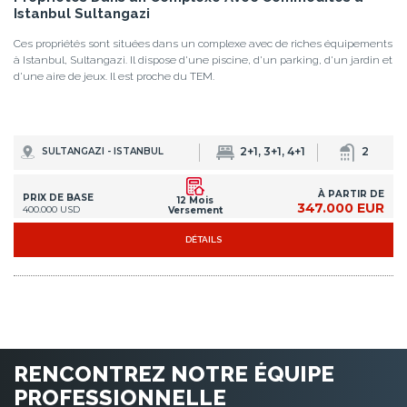
Istanbul Sultangazi
Ces propriétés sont situées dans un complexe avec de riches équipements
à Istanbul, Sultangazi. Il dispose d'une piscine, d'un parking, d'un jardin et
d'une aire de jeux. Il est proche du TEM.
2+1, 3+1, 4+1
2
SULTANGAZI - ISTANBUL
À PARTIR DE
PRIX DE BASE
12 Mois
347.000 EUR
400.000 USD
Versement
DÉTAILS
RENCONTREZ NOTRE ÉQUIPE
PROFESSIONNELLE