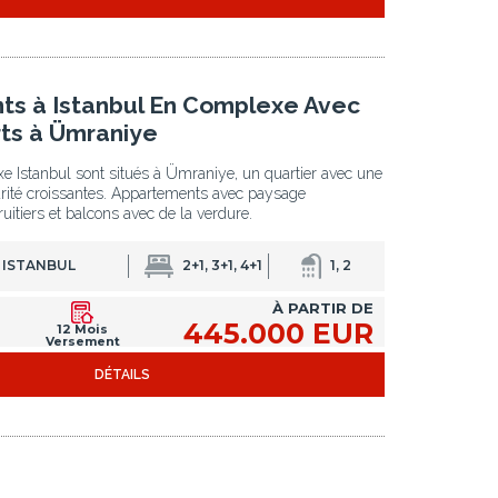
s à Istanbul En Complexe Avec
ts à Ümraniye
e Istanbul sont situés à Ümraniye, un quartier avec une
arité croissantes. Appartements avec paysage
uitiers et balcons avec de la verdure.
 ISTANBUL
2+1, 3+1, 4+1
1, 2
À PARTIR DE
445.000 EUR
12 Mois
Versement
DÉTAILS