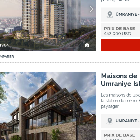
ÜMRANIYE -
PRIX DE BASE
443.000 USD
-1764
MPARER
Maisons De Luxe Avec Piscine Privée À Umraniye Istanbul 3
Maisons de 
Umraniye Is
Les maisons de lux
la station de métro. 
paysager.
ÜMRANIYE -
PRIX DE BASE