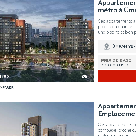
niye Istanbul 2
Appartements Dans Une Résidence Proche Du Métro À ümraniye Istanbul 3
Appartement
métro à Ümr
Ces appartements à 
proche du quartier fi
une piscine et bien 
ÜMRANIYE -
PRIX DE BASE
300.000 USD
-1780
MPARER
x À İstanbul 2
Appartements Avec Parking Dans Un Emplacement De Choix À İstanbul 3
Appartement
Emplacement
Ces appartements so
complexe, proche du
parking intérieur.