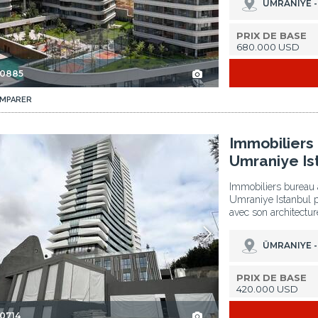
ÜMRANIYE -
PRIX DE BASE
680.000 USD
-0885
MPARER
nbul 2
Immobiliers Bureau À Domicile Adaptable À Umraniye Istanbul 3
Immobiliers
Umraniye Is
Immobiliers bureau 
Umraniye Istanbul pr
avec son architectur
ÜMRANIYE -
PRIX DE BASE
420.000 USD
-0714