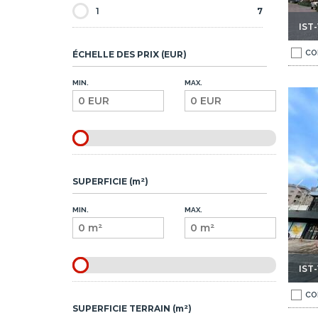
1
7
IST-
CO
ÉCHELLE DES PRIX (EUR)
MIN.
MAX.
entre Financier À Umraniye 1
Appartements D'investissement Près Du Centre Financier 
SUPERFICIE (m²)
MIN.
MAX.
IST
CO
SUPERFICIE TERRAIN (m²)