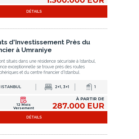
DÉTAILS
s d'Investissement Près du
ncier à Umraniye
nt situés dans une résidence sécurisée à Istanbul,
nce exceptionnelle se trouve près des routes
phériques et du centre financier d'Istanbul.
 ISTANBUL
2+1, 3+1
1
À PARTIR DE
287.000 EUR
12 Mois
Versement
DÉTAILS