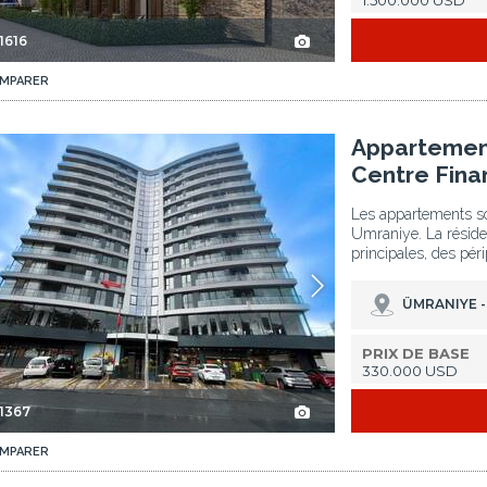
1.500.000 USD
1616
MPARER
À Umraniye 2
Appartements D'investissement Près Du Centre Financier À Umraniye 3
Appartement
Centre Fina
Les appartements so
Umraniye. La réside
principales, des péri
ÜMRANIYE -
PRIX DE BASE
330.000 USD
-1367
MPARER