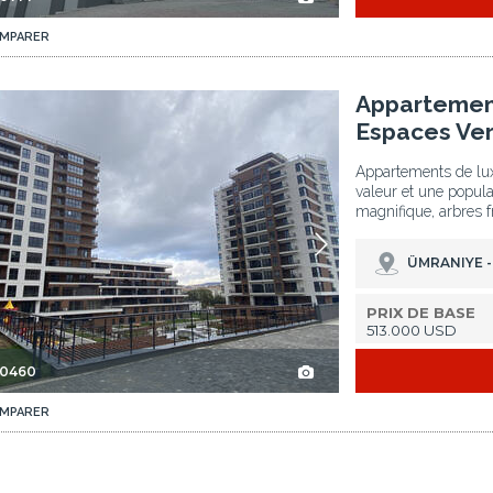
MPARER
 À ümraniye 2
Appartements À Istanbul En Complexe Avec Espaces Verts À ümraniye 3
Appartement
Espaces Ver
Appartements de lux
valeur et une popul
magnifique, arbres fr
ÜMRANIYE -
PRIX DE BASE
513.000 USD
-0460
MPARER