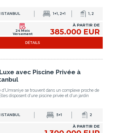
 ISTANBUL
1+1, 2+1
1, 2
À PARTIR DE
385.000 EUR
24 Mois
Versement
DÉTAILS
Luxe avec Piscine Privée à
tanbul
e d'Umraniye se trouvent dans un complexe proche de
Elles disposent d'une piscine privée et d'un jardin
 ISTANBUL
5+1
2
À PARTIR DE
1.300.000 EUR