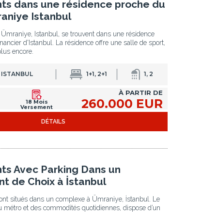
s dans une résidence proche du
aniye Istanbul
Ümraniye, Istanbul, se trouvent dans une résidence
nancier d'Istanbul. La résidence offre une salle de sport,
plus encore.
 ISTANBUL
1+1, 2+1
1, 2
À PARTIR DE
260.000 EUR
18 Mois
Versement
DÉTAILS
s Avec Parking Dans un
 de Choix à İstanbul
nt situés dans un complexe à Ümraniye, İstanbul. Le
 métro et des commodités quotidiennes, dispose d’un