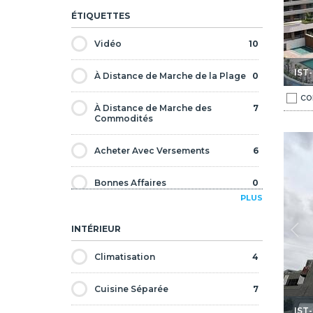
ÉTIQUETTES
Vidéo
10
IST
À Distance de Marche de la Plage
0
CO
À Distance de Marche des
7
Commodités
 À Umraniye Istanbul 1
Immobiliers Bureau À Domicile Adaptable À Umraniye Ista
Acheter Avec Versements
6
Bonnes Affaires
0
PLUS
Bord de Plage
1
INTÉRIEUR
Citoyenneté Approuvée
6
Climatisation
4
Contemporain
6
Cuisine Séparée
7
IST
En Réduction
0