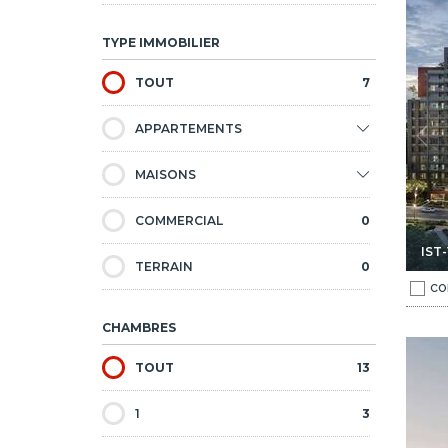
 Du Métro À ümraniye Istanbul 1
Appartements Dans Une Résidence Proche Du Métro À ümra
TYPE IMMOBILIER
TOUT
7
APPARTEMENTS
MAISONS
COMMERCIAL
0
IST
TERRAIN
0
CO
CHAMBRES
acement De Choix À İstanbul 1
Appartements Avec Parking Dans Un Emplacement De Choi
TOUT
13
1
3