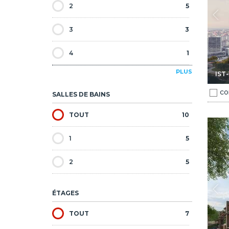
2
5
3
3
4
1
PLUS
IST
5
1
CO
SALLES DE BAINS
TOUT
10
aniye Istanbul 1
Maisons De Luxe Avec Piscine Privée À Umraniye Istanbul 2
1
5
2
5
ÉTAGES
TOUT
7