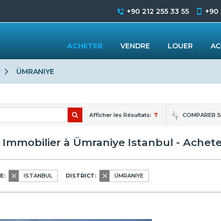
+90 212 255 33 55
+90
ACHETER
VENDRE
LOUER
AC
ÜMRANIYE
Afficher les Résultats:
7
COMPARER S
x Immobilier à Ümraniye Istanbul - Achet
E:
ISTANBUL
DISTRICT:
ÜMRANIYE