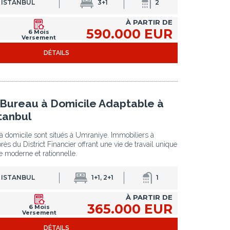
 ISTANBUL
3+1
2
À PARTIR DE
590.000 EUR
6 Mois
Versement
DÉTAILS
 Bureau à Domicile Adaptable à
tanbul
à domicile sont situés à Umraniye. Immobiliers à
ès du District Financier offrant une vie de travail unique
e moderne et rationnelle.
 ISTANBUL
1+1, 2+1
1
À PARTIR DE
365.000 EUR
6 Mois
Versement
DÉTAILS