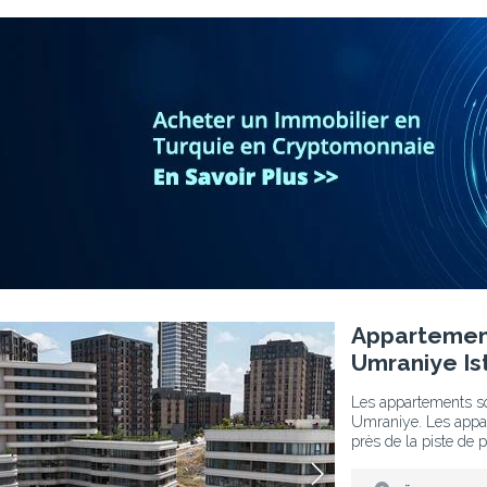
bul 2
Appartements Résidentiels Avec Sécurité À Umraniye Istanbul 3
Appartement
Umraniye Is
Les appartements sont
Umraniye. Les appa
près de la piste de 