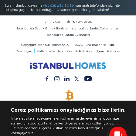
Şu an İstanbul'daysanız
+90 535 480 80 80
numaralı telefondan bizimle
iletişime geçin, sizi bulunduğunuz yerden 30 dakika içinde alalım!
SIK ZİYARET EDİLEN SAYFALAR
İstanbul'da Satılık Emlak İlanları
İstanbul'da Satılık Daire İlanları
İstanbul'da Satılık Ev İlanları
Copyright Istanbul Homes © 2014 - 2026. Tüm hakları saklıdır.
Yasal Uyarı
Kullanım Şartları
Gizlilik Politikası
Çerez Politikası
BİTCOİN KABUL EDİLİR
Çerez politikamızı onayladığınızı bize iletin.
Bitcoin ile Dilediğiniz Mülkü Satın Alın
İnternet sitemizde gayrimenkul arama deneyiminizi optimize
etmek için üçüncü taraf ve kendi çerezlerimizi kullanıyoruz.
Devam ederseniz, çerez kullanımımızı kabul ettiğinizi
varsayıyoruz.