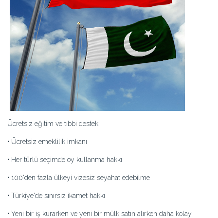
Ücretsiz eğitim ve tıbbi destek
• Ücretsiz emeklilik imkanı
• Her türlü seçimde oy kullanma hakkı
• 100'den fazla ülkeyi vizesiz seyahat edebilme
• Türkiye'de sınırsız ikamet hakkı
• Yeni bir iş kurarken ve yeni bir mülk satın alırken daha kolay