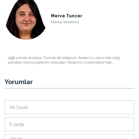
Merve Tuncer
Marka Yöneticisi
1996 yılında Antalya, Türkiye'de doğdum. Akdeniz Lisesi'nde 2015
yılındaki mezuniyetimin ardından Akdeniz Üniversitesi'nde ...
Yorumlar