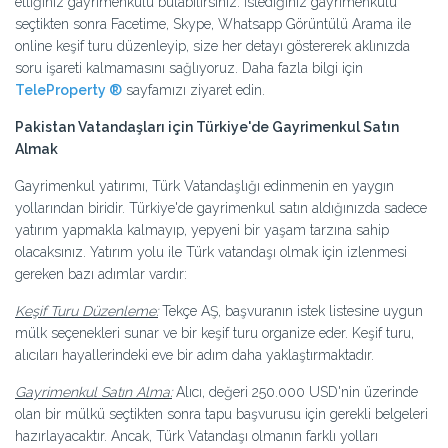
ettiğiniz gayrimenkulu bulabilirsiniz. İstediğiniz gayrimenkulu
seçtikten sonra Facetime, Skype, Whatsapp Görüntülü Arama ile
online keşif turu düzenleyip, size her detayı göstererek aklınızda
soru işareti kalmamasını sağlıyoruz. Daha fazla bilgi için
TeleProperty ®
sayfamızı ziyaret edin.
Pakistan Vatandaşları için Türkiye'de Gayrimenkul Satın
Almak
Gayrimenkul yatırımı, Türk Vatandaşlığı edinmenin en yaygın
yollarından biridir. Türkiye'de gayrimenkul satın aldığınızda sadece
yatırım yapmakla kalmayıp, yepyeni bir yaşam tarzına sahip
olacaksınız. Yatırım yolu ile Türk vatandaşı olmak için izlenmesi
gereken bazı adımlar vardır:
Keşif Turu Düzenleme:
Tekçe AŞ, başvuranın istek listesine uygun
mülk seçenekleri sunar ve bir keşif turu organize eder. Keşif turu,
alıcıları hayallerindeki eve bir adım daha yaklaştırmaktadır.
Gayrimenkul Satın Alma:
Alıcı, değeri 250.000 USD'nin üzerinde
olan bir mülkü seçtikten sonra tapu başvurusu için gerekli belgeleri
hazırlayacaktır. Ancak, Türk Vatandaşı olmanın farklı yolları