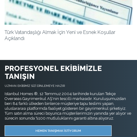
Türk Vatandaşlığı Almak İçin Yeni ve Esnek Koşullar
Açıklandı
PROFESYONEL EKİBİMİZLE
TANIŞIN
UZMAN EKİBİMİZ SİZİ DİNLEMEYE HAZIR
Istanbul Homes ®, 12 Temmuz 2004 tarihinde kurulan Tekçe
Overseas Gayrimenkul AŞ'nin tescilli markasıdır. Kuruluşumuzdan
beri 84 farklı ülkeden binlerce müşteriye tapu teslimi yapan,
uluslararası platformda faaliyet gösteren bir gayrimenkul şirketiyiz.
Tüm satın alma süreci boyunca müşterilerimizin yanında yer alıyor ve
sürecin sonunda %100 mutluluklarını garanti altına alıyoruz.
HEMEN TANIŞMAK İSTİYORUM