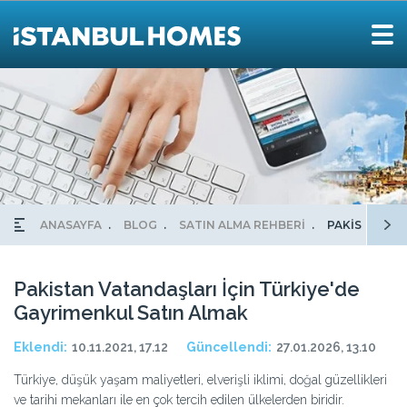
ANASAYFA
BLOG
SATIN ALMA REHBERİ
PAKİSTAN VA
Pakistan Vatandaşları İçin Türkiye'de
Gayrimenkul Satın Almak
Eklendi:
10.11.2021, 17.12
Güncellendi:
27.01.2026, 13.10
Türkiye, düşük yaşam maliyetleri, elverişli iklimi, doğal güzellikleri
ve tarihi mekanları ile en çok tercih edilen ülkelerden biridir.