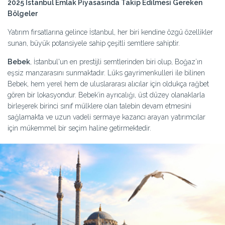
2025 İstanbul Emlak Piyasasında Takip Edilmesi Gereken
Bölgeler
Yatırım fırsatlarına gelince İstanbul, her biri kendine özgü özellikler
sunan, büyük potansiyele sahip çeşitli semtlere sahiptir.
Bebek
, İstanbul'un en prestijli semtlerinden biri olup, Boğaz’ın
eşsiz manzarasını sunmaktadır. Lüks gayrimenkulleri ile bilinen
Bebek, hem yerel hem de uluslararası alıcılar için oldukça rağbet
gören bir lokasyondur. Bebek’in ayrıcalığı, üst düzey olanaklarla
birleşerek birinci sınıf mülklere olan talebin devam etmesini
sağlamakta ve uzun vadeli sermaye kazancı arayan yatırımcılar
için mükemmel bir seçim haline getirmektedir.