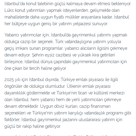
İstanbul'da konut talebinin güçlü kalmaya devam etmesi bekleniyor.
Lüks konut yatırımları yapmak isteyenlerden, gelişmekte olan
mahallelerde daha uygun fiyatlı mülkler arayanlara kadar, İstanbul
her bütçeye uygun geniş bir yatırım yelpazesi sunuyor.
Yabancı yatırımcılar için, İstanbul’da gayrimenkul yatırımı yapmak
oldukça cazip bir seçenek. Türk vatandaşlığına yatırım yoluyla
geçiş imkanı sunan programlar, yabancı alıcıların ilgisini çekmeye
devam ediyor. Şehrin eşsiz cazibesi ve yüksek kira getirileri
birleşince, İstanbul dünya çapındaki gayrimenkul yatırımcıları için
öne çıkan bir tercih haline geliyor.
2025 yılı için İstanbul dışında, Türkiye emlak piyasası ile ilgili
öngörüler de oldukça olumludur. Ülkenin emlak piyasası
dayanıklılık göstermekte ve Türkiye'nin ticari ve kültürel merkezi
olan İstanbul, hem yabancı hem de yerli yatırımcıları çekmeye
devam etmektedir. Uygun döviz kurları, cazip finansman
seçenekleri ve Türkiye'nin yatırım karşılığı vatandaşlık programı gibi
faktörler, İstanbul gayrimenkul pazarını uluslararası yatırım için
güçlü bir rakip haline getiriyor.