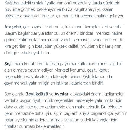
Kağıthane'deki emlak fiyatlarının önümüzdeki yıllarda güçlü bir
büyüme görmesi bekleniyor ve bu da Kağıthane’yi yükselen
bölgeler arayan yatırımcılar için harika bir seçenek haline getiriyor.
Ataşehir
, çok sayıda ticari mülk, lüks konut kompleksleri ve rahat
ulaşım bağlantılarıyla İstanbul'un önemli bir ticari merkezi haline
geliyor. Yatırımcılar, hem uzun vadeli sermaye kazançları hem de
kira getirileri için ideal olan yüksek kaliteli mülklerin bir karışımını
dört gözle bekleyebilirler.
Şişli
, hem konut hem de ticari gayrimenkuller için birinci sınıf bir
alan olmaya devam ediyor. Merkezi konumu, çeşitli konut
seçenekleri ve yüksek kira talebiyle bilinen Şişli, İstanbul'da
gayrimenkul yatırımı için en istikrarlı alanlardan biridir!
Son olarak,
Beylikdüzü
ve
Avcılar
, altyapıdaki önemli gelişmeler
ve daha uygun fiyatlı mülk seçenekleri nedeniyle yatırımcılar için
daha cazip hale gelen gelişmekte olan mahallelerdir. Bu bölgeler
şehir merkezine daha iyi ulaşım bağlantılarıyla bağlandıkça, yatırım
potansiyellerinin giderek artması ve uzun vadeli kazançlar için
fırsatlar sunması beklenmektedir.