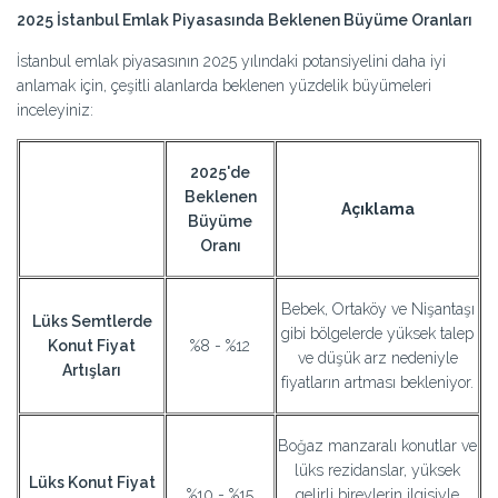
2025 İstanbul Emlak Piyasasında Beklenen Büyüme Oranları
İstanbul emlak piyasasının 2025 yılındaki potansiyelini daha iyi
anlamak için, çeşitli alanlarda beklenen yüzdelik büyümeleri
inceleyiniz:
2025'de
Beklenen
Açıklama
Büyüme
Oranı
Bebek, Ortaköy ve Nişantaşı
Lüks Semtlerde
gibi bölgelerde yüksek talep
Konut Fiyat
%8 - %12
ve düşük arz nedeniyle
Artışları
fiyatların artması bekleniyor.
Boğaz manzaralı konutlar ve
lüks rezidanslar, yüksek
Lüks Konut Fiyat
%10 - %15
gelirli bireylerin ilgisiyle