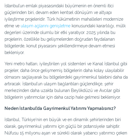
İstanbul’un emlak piyasasındaki büyümenin en önemli itici
güçlerinden biri, devam eden kentsel dönüşüm ve altyapı
iyileştirme projeleridir. Türk hükümetinin mahalleleri modernize
etme ve
ulaşım ağlarını genişletme
konusundaki kararlılığı, mülk
değerleri üzerinde olumlu bir etki yaratıyor. 2025 yılında bu
projelerin, özellikle bu gelişmelerden doğrudan faydalanan
bölgelerde, konut piyasasını şekillendirmeye devam etmesi
bekleniyor.
Yeni metro hatları, iyileştirilen yol sistemleri ve Kanal İstanbul gibi
projeler, daha önce gelişmemiş bölgelerin daha kolay ulaşılabilir
olmasını sağlayarak bu bölgelerdeki gayrimenkul talebini daha da
artıracak. İstanbul’un ulaşım bağlantıları güçlendikçe, şehir
merkezinden daha uzakta bulunan Beylikdüzü ve Avcılar gibi
bölgelerin yatırımcılar için daha cazip hale gelmesi bekleniyor.
Neden İstanbul’da Gayrimenkul Yatırımı Yapmalısınız?
İstanbul, Türkiye'nin en büyük ve en dinamik şehirlerinden biri
olarak, gayrimenkul yatırımı için güçlü bir potansiyele sahiptir.
Nüfusu 15 milyonu aşan ve sürekli olarak yabancı yatırımcı çeken