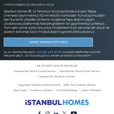
UZMAN EKİBİMİZ SİZİ DİNLEMEYE HAZIR
Istanbul Homes ®, 12 Temmuz 2004 tarihinde kurulan Tekçe
Overseas Gayrimenkul AŞ'nin tescilli markasıdır. Kuruluşumuzdan
beri 84 farklı ülkeden binlerce müşteriye tapu teslimi yapan,
uluslararası platformda faaliyet gösteren bir gayrimenkul şirketiyiz.
Tüm satın alma süreci boyunca müşterilerimizin yanında yer alıyor ve
sürecin sonunda %100 mutluluklarını garanti altına alıyoruz.
HEMEN TANIŞMAK İSTİYORUM
Şu an İstanbul'daysanız
+90 535 480 80 80
numaralı telefondan bizimle
iletişime geçin, sizi bulunduğunuz yerden 30 dakika içinde alalım!
SIK ZİYARET EDİLEN SAYFALAR
İstanbul'da Satılık Emlak İlanları
İstanbul'da Satılık Daire İlanları
İstanbul'da Satılık Ev İlanları
Copyright Istanbul Homes © 2014 - 2026. Tüm hakları saklıdır.
Yasal Uyarı
Kullanım Şartları
Gizlilik Politikası
Çerez Politikası