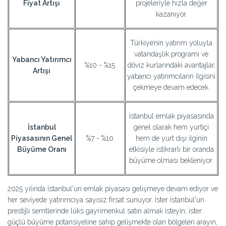
Fiyat Artışı
projeleriyle hızla değer
kazanıyor.
Türkiye’nin yatırım yoluyla
vatandaşlık programı ve
Yabancı Yatırımcı
%10 - %15
döviz kurlarındaki avantajlar,
Artışı
yabancı yatırımcıların ilgisini
çekmeye devam edecek.
İstanbul emlak piyasasında
İstanbul
genel olarak hem yurtiçi
Piyasasının Genel
%7 - %10
hem de yurt dışı ilginin
Büyüme Oranı
etkisiyle istikrarlı bir oranda
büyüme olması bekleniyor.
2025 yılında İstanbul'un emlak piyasası gelişmeye devam ediyor ve
her seviyede yatırımcıya sayısız fırsat sunuyor. İster İstanbul'un
prestijli semtlerinde lüks gayrimenkul satın almak isteyin, ister
güçlü büyüme potansiyeline sahip gelişmekte olan bölgeleri arayın,