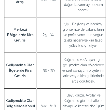
Artışı
değer kazanmaya devam
edecek.
Şişli, Beşiktaş ve Kadıköy
Merkezi
gibi semtlerde yabancıların
Bölgelerde Kira
%5 - %7
ve profesyonellerin yoğun
Getirisi
talebi nedeniyle kira talebi
yüksek seyrediyor.
Kağıthane ve Ataşehir gibi
Gelişmekte Olan
gelişmekte olan bölgelerde
İlçelerde Kira
%6 - %9
kentsel dönüşüm projelerinin
Getirisi
artmasıyla kira gelirlerinde
artış görülecek.
Beylikdüzü, Avcılar ve
Gelişmekte Olan
Kağıthane gibi mahalleler,
Bölgelerde Konut
%12 - %18
altyapı ve kentsel dönüşüm