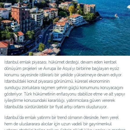
İstanbul emlak piyasası, hükümet desteği, devam eden kentsel
dönüşüm projeleri ve Avrupa ile Asya’yı birbirine bağlayan eşsiz
konumu sayesinde istikrarlı bir şekilde yükselmeye devam ediyor.
İstanbul’daki konut piyasası görünümü, küresel ekonominin
sunduğu zorluklara rağmen şehrin güçlü konumunu koruyacağını
gösteriyor. Türk hükümetinin enflasyonu stabilize etme ve alt yapıyı
iyileştirme konusundaki kararlılığı, yatırımcılara güven vererek
İstanbul’da sürdürülebilir bir fiyat artışı ortamı oluşturuyor.
İstanbul'da emlak yatırımı bir trend olmanın ötesinde, hem yerel
hem de uluslararası alıcılar için uzun vadeli bir gayrimenkul