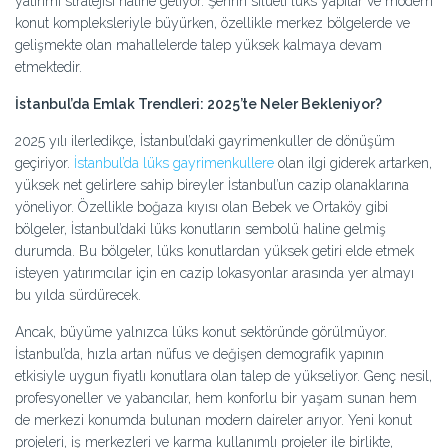
yatırımı stratejisi haline geliyor. Şehrin silüeti lüks yapılar ve modern
konut kompleksleriyle büyürken, özellikle merkez bölgelerde ve
gelişmekte olan mahallelerde talep yüksek kalmaya devam
etmektedir.
İstanbul’da Emlak Trendleri: 2025’te Neler Bekleniyor?
2025 yılı ilerledikçe, İstanbul’daki gayrimenkuller de dönüşüm
geçiriyor.
İstanbul’da lüks gayrimenkullere
olan ilgi giderek artarken,
yüksek net gelirlere sahip bireyler İstanbul’un cazip olanaklarına
yöneliyor. Özellikle boğaza kıyısı olan Bebek ve Ortaköy gibi
bölgeler, İstanbul’daki lüks konutların sembolü haline gelmiş
durumda. Bu bölgeler, lüks konutlardan yüksek getiri elde etmek
isteyen yatırımcılar için en cazip lokasyonlar arasında yer almayı
bu yılda sürdürecek.
Ancak, büyüme yalnızca lüks konut sektöründe görülmüyor.
İstanbul’da, hızla artan nüfus ve değişen demografik yapının
etkisiyle uygun fiyatlı konutlara olan talep de yükseliyor. Genç nesil,
profesyoneller ve yabancılar, hem konforlu bir yaşam sunan hem
de merkezi konumda bulunan modern daireler arıyor. Yeni konut
projeleri, iş merkezleri ve karma kullanımlı projeler ile birlikte,