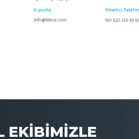
E-posta:
Yönetici Telefo
info@tekce.com
+90 532 212 45 9
 EKİBİMİZLE