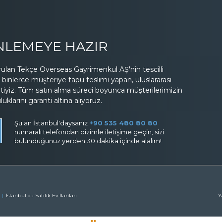
İNLEMEYE HAZIR
lan Tekçe Overseas Gayrimenkul AŞ'nin tescilli
binlerce müşteriye tapu teslimi yapan, uluslararası
etiyiz. Tüm satın alma süreci boyunca müşterilerimizin
larını garanti altına alıyoruz.
Şu an İstanbul'daysanız
+90 535 480 80 80
numaralı telefondan bizimle iletişime geçin, sizi
bulunduğunuz yerden 30 dakika içinde alalım!
İstanbul'da Satılık Ev İlanları
Y