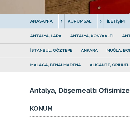
ANASAYFA
KURUMSAL
İLETİŞİM
ANTALYA, LARA
ANTALYA, KONYAALTI
ANT
İSTANBUL, GÖZTEPE
ANKARA
MUĞLA, B
MÁLAGA, BENALMÁDENA
ALİCANTE, ORİHUE
Antalya, Döşemealtı Ofisimize
KONUM