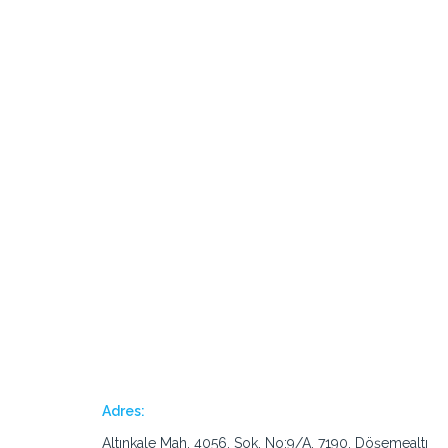
Adres:
Altınkale Mah. 4056. Sok. No:9/A, 7190, Döşemealtı