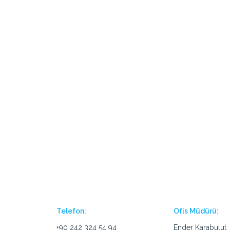
Telefon:
Ofis Müdürü:
+90 242 324 54 94
Ender Karabulut