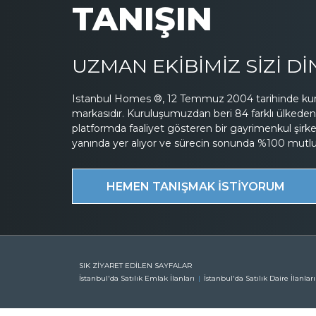
TANIŞIN
UZMAN EKİBİMİZ SİZİ D
Istanbul Homes ®, 12 Temmuz 2004 tarihinde kuru
markasıdır. Kuruluşumuzdan beri 84 farklı ülkeden 
platformda faaliyet gösteren bir gayrimenkul şirk
yanında yer alıyor ve sürecin sonunda %100 mutluluk
HEMEN TANIŞMAK İSTİYORUM
SIK ZİYARET EDİLEN SAYFALAR
İstanbul'da Satılık Emlak İlanları
İstanbul'da Satılık Daire İlanları