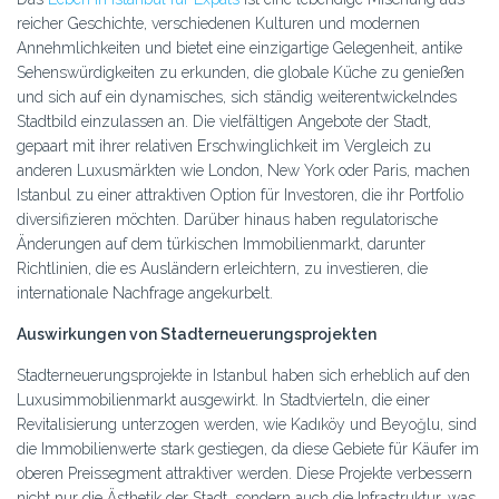
reicher Geschichte, verschiedenen Kulturen und modernen
Annehmlichkeiten und bietet eine einzigartige Gelegenheit, antike
Sehenswürdigkeiten zu erkunden, die globale Küche zu genießen
und sich auf ein dynamisches, sich ständig weiterentwickelndes
Stadtbild einzulassen an. Die vielfältigen Angebote der Stadt,
gepaart mit ihrer relativen Erschwinglichkeit im Vergleich zu
anderen Luxusmärkten wie London, New York oder Paris, machen
Istanbul zu einer attraktiven Option für Investoren, die ihr Portfolio
diversifizieren möchten. Darüber hinaus haben regulatorische
Änderungen auf dem türkischen Immobilienmarkt, darunter
Richtlinien, die es Ausländern erleichtern, zu investieren, die
internationale Nachfrage angekurbelt.
Auswirkungen von Stadterneuerungsprojekten
Stadterneuerungsprojekte in Istanbul haben sich erheblich auf den
Luxusimmobilienmarkt ausgewirkt. In Stadtvierteln, die einer
Revitalisierung unterzogen werden, wie Kadıköy und Beyoğlu, sind
die Immobilienwerte stark gestiegen, da diese Gebiete für Käufer im
oberen Preissegment attraktiver werden. Diese Projekte verbessern
nicht nur die Ästhetik der Stadt, sondern auch die Infrastruktur, was