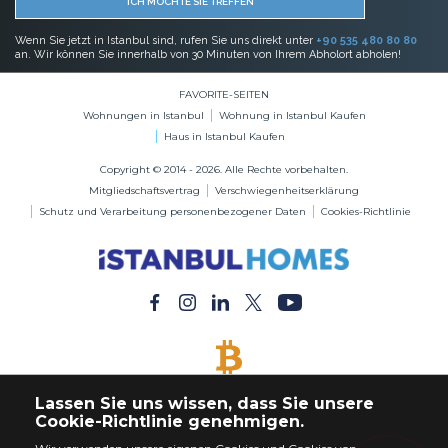
ICH MÖCHTE SIE TREFFEN
Wenn Sie jetzt in Istanbul sind, rufen Sie uns direkt unter
+90 535 480 80 80
an. Wir können Sie innerhalb von 30 Minuten von Ihrem Abholort abholen!
FAVORITE-SEITEN
Wohnungen in Istanbul
Wohnung in Istanbul Kaufen
Haus in Istanbul Kaufen
Copyright © 2014 - 2026. Alle Rechte vorbehalten.
Mitgliedschaftsvertrag
Verschwiegenheitserklärung
Schutz und Verarbeitung personenbezogener Daten
Cookies-Richtlinie
BITCOIN AKZEPTIERT
Lassen Sie uns wissen, dass Sie unsere
Kaufen Sie jede Immobilie mit Bitcoin-Zahlung
Cookie-Richtlinie genehmigen.