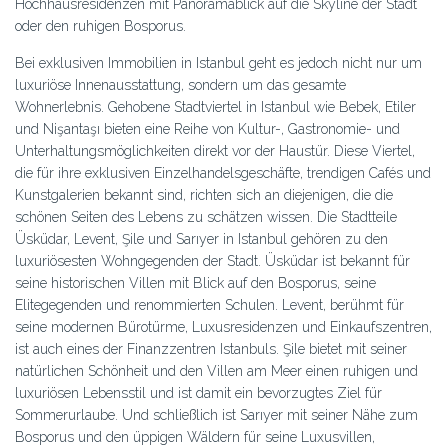
Hochhausresidenzen mit Panoramablick auf die Skyline der Stadt
oder den ruhigen Bosporus.
Bei exklusiven Immobilien in Istanbul geht es jedoch nicht nur um
luxuriöse Innenausstattung, sondern um das gesamte
Wohnerlebnis. Gehobene Stadtviertel in Istanbul wie Bebek, Etiler
und Nişantaşı bieten eine Reihe von Kultur-, Gastronomie- und
Unterhaltungsmöglichkeiten direkt vor der Haustür. Diese Viertel,
die für ihre exklusiven Einzelhandelsgeschäfte, trendigen Cafés und
Kunstgalerien bekannt sind, richten sich an diejenigen, die die
schönen Seiten des Lebens zu schätzen wissen. Die Stadtteile
Üsküdar, Levent, Şile und Sarıyer in Istanbul gehören zu den
luxuriösesten Wohngegenden der Stadt. Üsküdar ist bekannt für
seine historischen Villen mit Blick auf den Bosporus, seine
Elitegegenden und renommierten Schulen. Levent, berühmt für
seine modernen Bürotürme, Luxusresidenzen und Einkaufszentren,
ist auch eines der Finanzzentren Istanbuls. Şile bietet mit seiner
natürlichen Schönheit und den Villen am Meer einen ruhigen und
luxuriösen Lebensstil und ist damit ein bevorzugtes Ziel für
Sommerurlaube. Und schließlich ist Sarıyer mit seiner Nähe zum
Bosporus und den üppigen Wäldern für seine Luxusvillen,