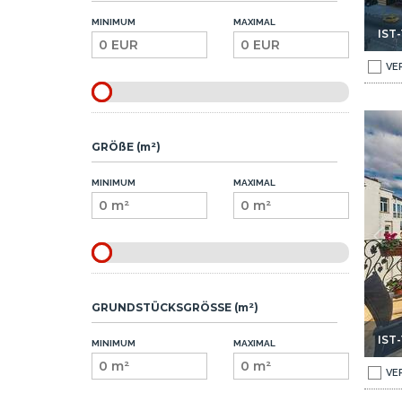
MINIMUM
MAXIMAL
IST-
VE
 In Taksim Istanbul 1
Lizenz Bosporusblick Hotel Nahe Der Metro In Taksim Istan
GRÖßE (m²)
MINIMUM
MAXIMAL
GRUNDSTÜCKSGRÖSSE (m²)
IST-
MINIMUM
MAXIMAL
VE