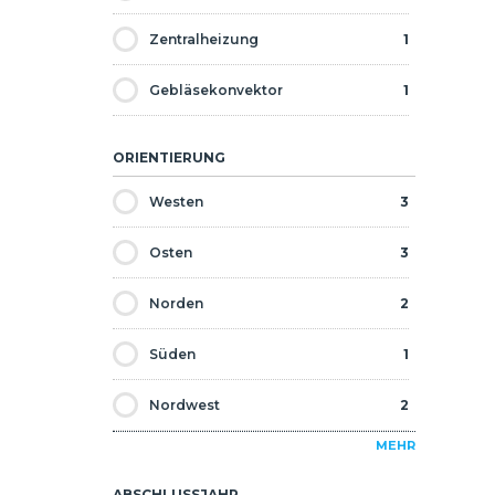
Metrobus
1
Zentralheizung
1
Geschäfte / Einkaufszentrum
3
Gebläsekonvektor
1
Bars / Restaurants
3
ORIENTIERUNG
Westen
3
Osten
3
Norden
2
Süden
1
Nordwest
2
MEHR
Nordost
3
ABSCHLUSSJAHR