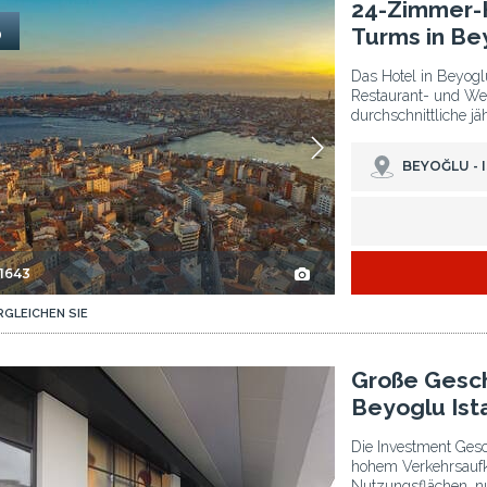
 Istanbul 2
24-zimmer-hotel In Der Nähe Des Galata-turms In Beyoglu Istanbul 3
24-Zimmer-H
3
Turms in Be
Das Hotel in Beyogl
Restaurant- und Wel
durchschnittliche j
BEYOĞLU - 
-1643
RGLEICHEN SIE
ul 2
Große Geschäfte Mit Hohem Handelswert In Beyoglu Istanbul 3
Große Gesch
Beyoglu Ist
Die Investment Gesc
hohem Verkehrsauf
Nutzungsflächen, n