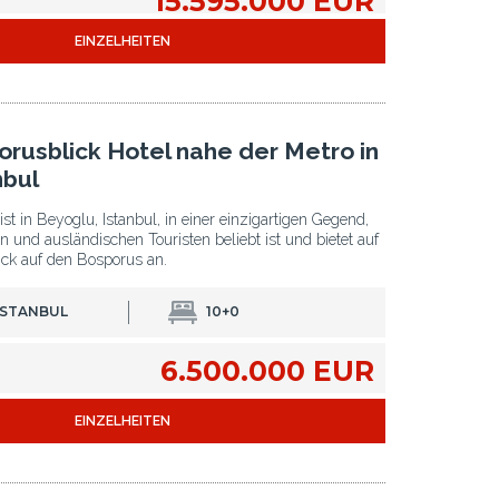
15.595.000 EUR
EINZELHEITEN
orusblick Hotel nahe der Metro in
nbul
st in Beyoglu, Istanbul, in einer einzigartigen Gegend,
n und ausländischen Touristen beliebt ist und bietet auf
ick auf den Bosporus an.
ISTANBUL
10+0
6.500.000 EUR
EINZELHEITEN