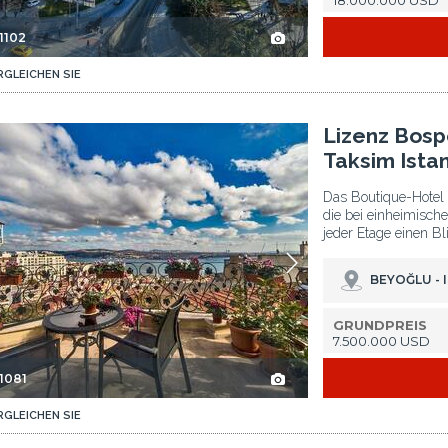
18.000.000 USD
1102
RGLEICHEN SIE
bul 2
Lizenz Bosporusblick Hotel Nahe Der Metro In Taksim Istanbul 3
Lizenz Bosp
Taksim Ista
Das Boutique-Hotel i
die bei einheimische
jeder Etage einen Bl
BEYOĞLU - 
GRUNDPREIS
7.500.000 USD
1081
RGLEICHEN SIE