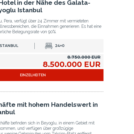
otel in der Nähe des Galata-
yoglu Istanbul
u, Pera, verfügt über 24 Zimmer mit vermieteten
lnessbereichen, die Einnahmen generieren. Es hat eine
ährliche Belegungsrate von 90%.
ISTANBUL
24+0
8.750.000 EUR
8.500.000 EUR
EINZELHEITEN
äfte mit hohem Handelswert in
anbul
häfte befinden sich in Beyoglu, in einem Gebiet mit
kommen, und verfügen über großzügige
ur wenige Gehminuten vom Taksim-Platz entfernt.