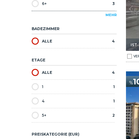
6+
3
MEHR
BADEZIMMER
ALLE
4
IST
VE
ETAGE
ALLE
4
er Metro In Beyoglu 1
Meerblick Hotel Nahe Des Taksim-platzes Der Metro In Beyo
1
%
1
1
4
1
5+
2
PREISKATEGORIE (EUR)