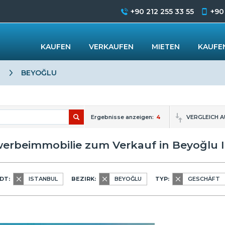
+90 212 255 33 55
+90
KAUFEN
VERKAUFEN
MIETEN
KAUFEN
BEYOĞLU
Ergebnisse anzeigen:
4
VERGLEICH 
erbeimmobilie zum Verkauf in Beyoğlu I
DT:
ISTANBUL
BEZIRK:
BEYOĞLU
TYP:
GESCHÄFT