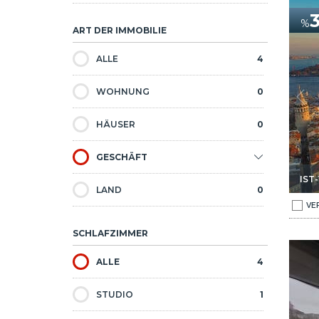
urms In Beyoglu Istanbul 1
24-zimmer-hotel In Der Nähe Des Galata-turms In Beyoglu
%
ART DER IMMOBILIE
ALLE
4
WOHNUNG
0
HÄUSER
0
GESCHÄFT
IST
LAND
0
VE
SCHLAFZIMMER
 Beyoglu Istanbul 1
Große Geschäfte Mit Hohem Handelswert In Beyoglu Istanb
ALLE
4
STUDIO
1