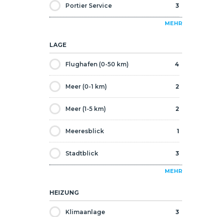
Portier Service
3
Wiederverkauf
3
MEHR
Spielzimmer
1
Zeitgenössisch
1
LAGE
Aufzug
4
Flughafen (0-50 km)
4
Vermietungsmanagement
1
Meer (0-1 km)
2
Sauna
1
Meer (1-5 km)
2
Sicherheit 7/24
3
Meeresblick
1
Überwachungskamera
4
Stadtblick
3
Rollstuhlfreundlich
1
MEHR
Bosporus-Ansicht
2
HEIZUNG
U-Bahn
3
Klimaanlage
3