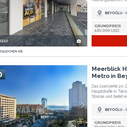
BEYOĞLU - 
GRUNDPREIS
430.000 USD
-1240
RGLEICHEN SIE
glu 2
Meerblick Hotel Nahe Des Taksim-platzes Der Metro In Beyoglu 3
Meerblick H
0
Metro in Be
Das lizenzierte 20-
Hauptstraße in Taks
Strasse und bietet e
BEYOĞLU - 
GRUNDPREIS