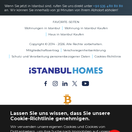
Wenn Sie jetzt in Istanbul sind, rufen Sie uns direkt unter
+90 535 480 80 80
an. Wir können Sie innerhalb von 30 Minuten von Ihrem Abholort abholen!
FAVORITE-SEITEN
Wohnungen in Istanbul
Wohnung in Istanbul Kaufen
Haus in Istanbul Kaufen
Copyright © 2014 - 2026. Alle Rechte vorbehalten.
Mitgliedschaftsvertrag
Verschwiegenheitserklärung
Schutz und Verarbeitung personenbezogener Daten
Cookies-Richtlinie
BITCOIN AKZEPTIERT
Lassen Sie uns wissen, dass Sie unsere
Kaufen Sie jede Immobilie mit Bitcoin-Zahlung
Cookie-Richtlinie genehmigen.
Wir verwenden unsere eigenen Cookies und Cookies von
Drittanbietern, um Ihre Suche nach Immobilien auf unserer