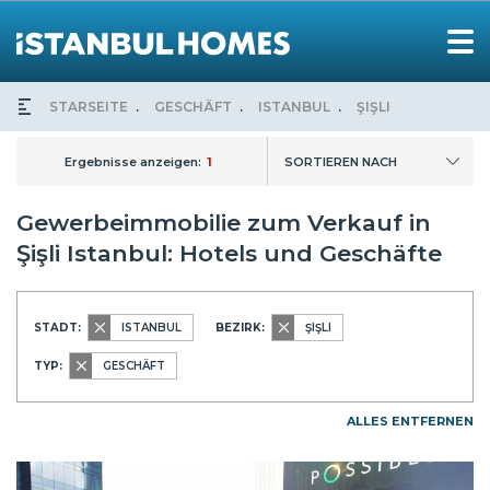
STARSEITE
GESCHÄFT
ISTANBUL
ŞIŞLI
Ergebnisse anzeigen:
1
SORTIEREN NACH
Gewerbeimmobilie zum Verkauf in
Şişli Istanbul: Hotels und Geschäfte
STADT:
ISTANBUL
BEZIRK:
ŞIŞLI
TYP:
GESCHÄFT
ALLES ENTFERNEN