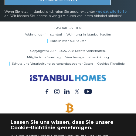
Wenn Sie jetzt in Istanbul sind, rufen Sie uns direkt unter
+90 535 480 80 80
an. Wir können Sie innerhalb von 30 Minuten von Ihrem Abholort abholen!
FAVORITE-SEITEN
Wohnungen in Istanbul
Wohnung in Istanbul Kaufen
Haus in Istanbul Kaufen
Copyright © 2014 - 2026. Alle Rechte vorbehalten.
Mitgliedschaftsvertrag
Verschwiegenheitserklärung
Schutz und Verarbeitung personenbezogener Daten
Cookies-Richtlinie
BITCOIN AKZEPTIERT
Lassen Sie uns wissen, dass Sie unsere
Kaufen Sie jede Immobilie mit Bitcoin-Zahlung
Cookie-Richtlinie genehmigen.
Wir verwenden unsere eigenen Cookies und Cookies von