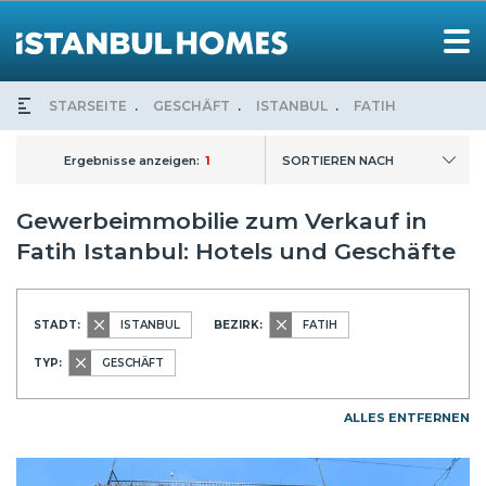
STARSEITE
GESCHÄFT
ISTANBUL
FATIH
Ergebnisse anzeigen:
1
SORTIEREN NACH
Gewerbeimmobilie zum Verkauf in
Fatih Istanbul: Hotels und Geschäfte
STADT:
ISTANBUL
BEZIRK:
FATIH
TYP:
GESCHÄFT
ALLES ENTFERNEN