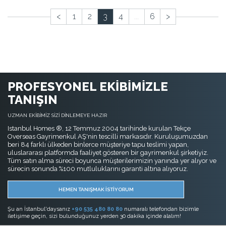
<
1
2
3
4
...
6
>
PROFESYONEL EKİBİMİZLE
TANIŞIN
UZMAN EKİBİMİZ SİZİ DİNLEMEYE HAZIR
Istanbul Homes ®, 12 Temmuz 2004 tarihinde kurulan Tekçe
Overseas Gayrimenkul AŞ'nin tescilli markasıdır. Kuruluşumuzdan
beri 84 farklı ülkeden binlerce müşteriye tapu teslimi yapan,
uluslararası platformda faaliyet gösteren bir gayrimenkul şirketiyiz.
Tüm satın alma süreci boyunca müşterilerimizin yanında yer alıyor ve
sürecin sonunda %100 mutluluklarını garanti altına alıyoruz.
HEMEN TANIŞMAK İSTİYORUM
Şu an İstanbul'daysanız
+90 535 480 80 80
numaralı telefondan bizimle
iletişime geçin, sizi bulunduğunuz yerden 30 dakika içinde alalım!