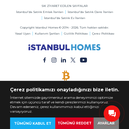
SIK ZİYARET EDİLEN SAYFALAR
İstanbul'da Satılık Emlak İlanları
İstanbul'da Satılık Daire İlanları
İstanbul'da Satılık Ev İlanları
Copyright Istanbul Homes © 2014 - 2026. Tüm hakları saklıdır.
Yasal Uyarı
Kullanım Şartları
Gizlilik Politikası
Çerez Politikası
BİTCOİN KABUL EDİLİR
Çerez politikamızı onayladığınızı bize iletin.
Bitcoin ile Dilediğiniz Mülkü Satın Alın
İnternet sitemizde gayrimenkul arama deneyiminizi optimize
etmek için üçüncü taraf ve kendi çerezlerimizi kullanıyoruz.
Devam ederseniz, çerez kullanımımızı kabul ettiğinizi
varsayıyoruz.
TÜMÜNÜ REDDET
AYARLAR
TÜMÜNÜ KABUL ET