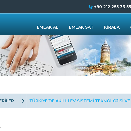
+90 212 255 33 55
EMLAK AL
EMLAK SAT
KİRALA
ERİLER
TÜRKİYE’DE AKILLI EV SİSTEMİ TEKNOLOJİSİ VE