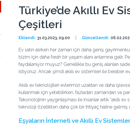
Türkiye’de Akıllı Ev S
Çeşitleri
Eklendi:
31.03.2023, 09.00
Güncellendi:
06.02.202
Ev satın alırken her zaman için daha geniş gayrimenkul
bizim için daha ferah bir yaşam alanı anlamına gelir. 
faydalanıyor muyuz? Genellikle bu geniş alanları sade
istiyoruz. Ancak şimdi akıllı ev sistemleri ile beraber 
Akıllı ev teknolojileri evlerimizi uzaktan ve daha işlevs
kullanmak için yetebilirken, fazladan zamandan ve para
Tekonolojinin yaygınlaşması ile insanlar artık “akıllı
teknoloji özellikten daha çok bir ihtiyaç haline gelmi
Eşyaların İnterneti ve Akıllı Ev Sistemle