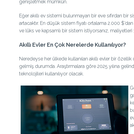
genişletmek mümkün.
Eğer akıllı ev sistemi bulunmayan bir eve sıfırdan bir 
artacaktır. En düşük sistem fiyatı ortalama 2.000 $’dan 
ve lüks ve kapsamlı bir sistem istiyorsanız, maliyetleri
Akıllı Evler En Çok Nerelerde Kullanılıyor?
Neredeyse her ülkede kullanılan akıllı evler bir özelli
gelmiş durumda. Araştırmalara göre 2025 yılına gelindi
teknolojileri kullanılıyor olacak.
Ge
g
k
bu
ev
ak