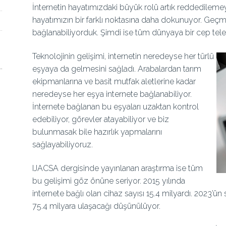
İnternetin hayatımızdaki büyük rolü artık reddedilem
hayatımızın bir farklı noktasına daha dokunuyor. Geçmi
bağlanabiliyorduk. Şimdi ise tüm dünyaya bir cep telef
Teknolojinin gelişimi, internetin neredeyse her türlü
eşyaya da gelmesini sağladı. Arabalardan tarım
ekipmanlarına ve basit mutfak aletlerine kadar
neredeyse her eşya internete bağlanabiliyor.
İnternete bağlanan bu eşyaları uzaktan kontrol
edebiliyor, görevler atayabiliyor ve biz
bulunmasak bile hazırlık yapmalarını
sağlayabiliyoruz.
IJACSA dergisinde yayınlanan araştırma ise tüm
bu gelişimi göz önüne seriyor. 2015 yılında
internete bağlı olan cihaz sayısı 15.4 milyardı. 2023’ün
75.4 milyara ulaşacağı düşünülüyor.