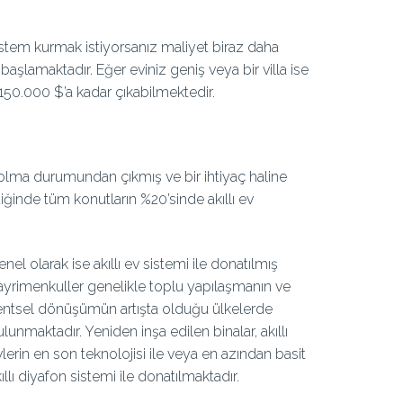
sistem kurmak istiyorsanız maliyet biraz daha
başlamaktadır. Eğer eviniz geniş veya bir villa ise
 150.000 $’a kadar çıkabilmektedir.
k olma durumundan çıkmış ve bir ihtiyaç haline
ğinde tüm konutların %20’sinde akıllı ev
nel olarak ise akıllı ev sistemi ile donatılmış
ayrimenkuller genelikle toplu yapılaşmanın ve
entsel dönüşümün artışta olduğu ülkelerde
lunmaktadır. Yeniden inşa edilen binalar, akıllı
lerin en son teknolojisi ile veya en azından basit
ıllı diyafon sistemi ile donatılmaktadır.