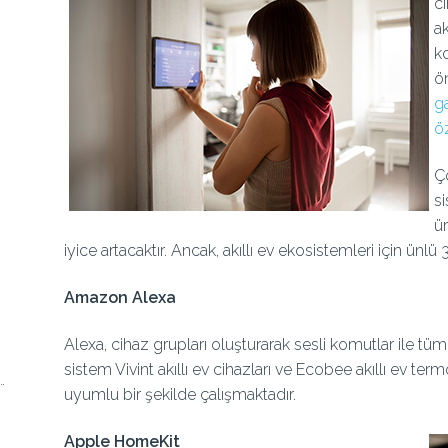
ci
a
ko
ön
ga
öz
Ç
si
ür
iyice artacaktır. Ancak, akıllı ev ekosistemleri için ünl
Amazon Alexa
Alexa, cihaz grupları oluşturarak sesli komutlar ile tüm
sistem Vivint akıllı ev cihazları ve Ecobee akıllı ev termo
uyumlu bir şekilde çalışmaktadır.
Apple HomeKit