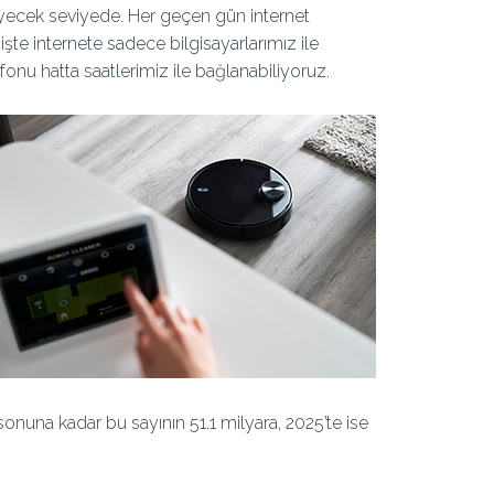
eyecek seviyede. Her geçen gün internet
şte internete sadece bilgisayarlarımız ile
onu hatta saatlerimiz ile bağlanabiliyoruz.
 sonuna kadar bu sayının 51.1 milyara, 2025’te ise