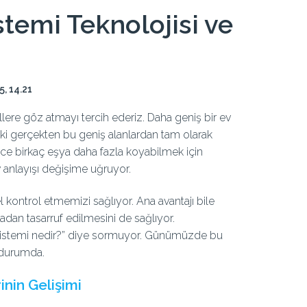
istemi Teknolojisi ve
5, 14.21
lere göz atmayı tercih ederiz. Daha geniş bir ev
Peki gerçekten bu geniş alanlardan tam olarak
ce birkaç eşya daha fazla koyabilmek için
ev anlayışı değişime uğruyor.
el kontrol etmemizi sağlıyor. Ana avantajı bile
dan tasarruf edilmesini de sağlıyor.
 ev sistemi nedir?” diye sormuyor. Günümüzde bu
ş durumda.
rinin Gelişimi