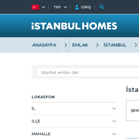
TRY
GİRİŞ
ANASAYFA
EMLAK
İSTANBUL
İst
LOKASYON
İL
ŞEHİ
İLÇE
MAHALLE