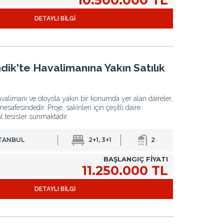
DETAYLI BİLGİ
dik'te Havalimanına Yakın Satılık
avalimanı ve otoyola yakın bir konumda yer alan daireler,
afesindedir. Proje, sakinleri için çeşitli daire
l tesisler sunmaktadır.
STANBUL
2+1, 3+1
2
BAŞLANGIÇ FİYATI
11.250.000 TL
DETAYLI BİLGİ