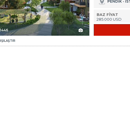
PENDİK - İ
BAZ FİYAT
285.000 USD
-1446
RŞILAŞTIR