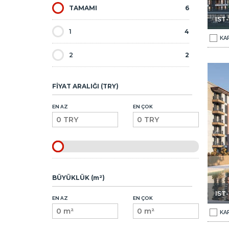
TAMAMI
6
IST
1
4
KA
2
2
ık Daireler 1
İstanbul Pendik'te Havalimanına Yakın Satılık Daireler 2
FİYAT ARALIĞI (TRY)
EN AZ
EN ÇOK
BÜYÜKLÜK (m²)
IST-
EN AZ
EN ÇOK
KA