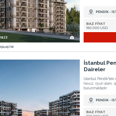
PENDİK - İ
BAZ FİYAT
160.000 USD
-1823
RŞILAŞTIR
İstanbul Pendik'te Havuzlu Site İçinde Daireler 3
İstanbul Pen
Daireler
İstanbul Pendik'teki
havuz, oyun alanı, 
bulunmaktadır.
PENDİK - İ
BAZ FİYAT