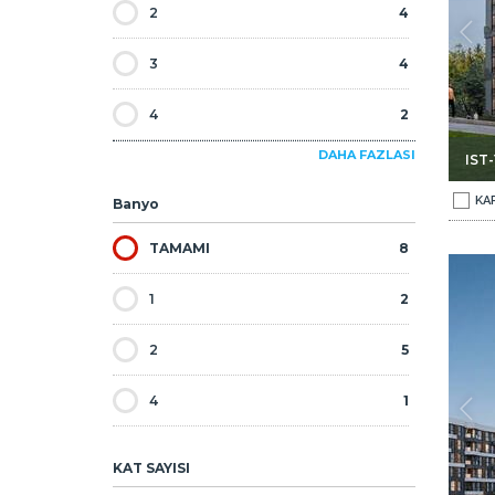
2
4
3
4
4
2
DAHA FAZLASI
IST
5
2
KA
Banyo
TAMAMI
8
eler 1
İstanbul Pendik'te Havuzlu Site İçinde Daireler 2
1
2
2
5
4
1
KAT SAYISI