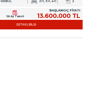
STANBUL
2+1, 3+1, 4+1
2
BAŞLANGIÇ FİYATI
13.600.000 TL
36 Ay Taksit
DETAYLI BİLGİ