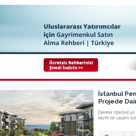
2
İstanbul Pendik'te Zengin Sosyal Olanaklı Projede Daireler 3
İstanbul Pen
Projede Dai
Daireler İstanbul'un 
keyifli bir yaşam su