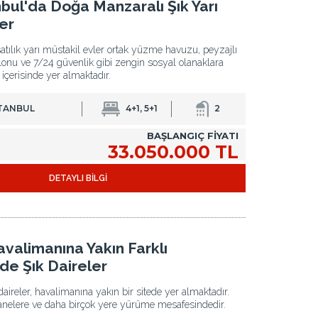
bul'da Doğa Manzaralı Şık Yarı
er
satılık yarı müstakil evler ortak yüzme havuzu, peyzajlı
lonu ve 7/24 güvenlik gibi zengin sosyal olanaklara
e içerisinde yer almaktadır.
STANBUL
4+1, 5+1
2
BAŞLANGIÇ FİYATI
33.050.000 TL
DETAYLI BİLGİ
valimanına Yakın Farklı
de Şık Daireler
daireler, havalimanına yakın bir sitede yer almaktadır.
zanelere ve daha birçok yere yürüme mesafesindedir.