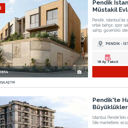
Pendik İstanbul'da Doğa Manzaralı Şık Yarı Müstakil Evler 3
Pendik İstan
İ
Müstakil Evl
Pendik, İstanbul'da 
ortak bahçe, spor sa
sahip, güvenlikli sit
PENDİK - İ
18 Ay Taksit
-1854
RŞILAŞTIR
eler 2
Pendik'te Havalimanına Yakın Farklı Büyüklüklerde Şık Daireler 3
Pendik'te Ha
Büyüklükler
İstanbul Pendik'teki 
Site marketlere, ec