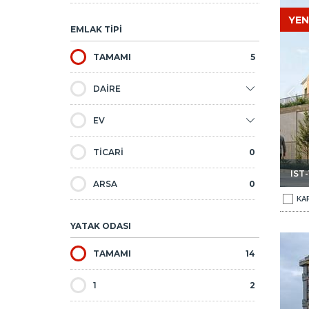
 Müstakil Evler 1
Pendik İstanbul'da Doğa Manzaralı Şık Yarı Müstakil Evler 2
YEN
EMLAK TİPİ
TAMAMI
5
DAİRE
EV
TİCARİ
0
IST
ARSA
0
KA
YATAK ODASI
üklerde Şık Daireler 1
Pendik'te Havalimanına Yakın Farklı Büyüklüklerde Şık Dair
TAMAMI
14
1
2