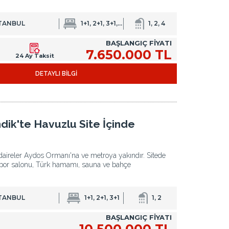
STANBUL
1+1, 2+1, 3+1, 3+2, 5+2
1, 2, 4
BAŞLANGIÇ FİYATI
7.650.000 TL
24 Ay Taksit
DETAYLI BİLGİ
dik'te Havuzlu Site İçinde
 daireler Aydos Ormanı'na ve metroya yakındır. Sitede
spor salonu, Türk hamamı, sauna ve bahçe
STANBUL
1+1, 2+1, 3+1
1, 2
BAŞLANGIÇ FİYATI
10.500.000 TL