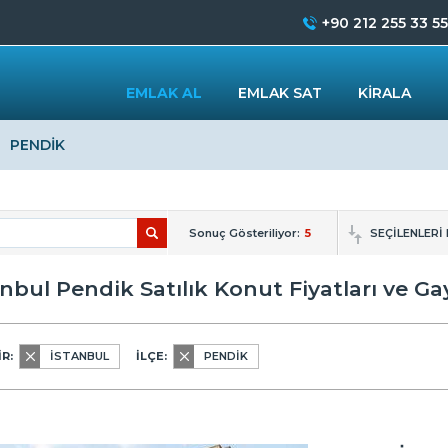
+90 212 255 33 55
EMLAK AL
EMLAK SAT
KİRALA
PENDİK
Sonuç Gösteriliyor:
5
SEÇİLENLERİ
anbul Pendik Satılık Konut Fiyatları ve Ga
R:
İSTANBUL
İLÇE:
PENDİK