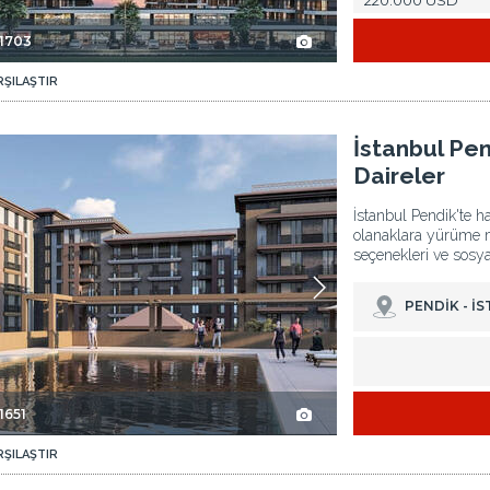
220.000 USD
-1703
RŞILAŞTIR
İstanbul Pendik'te Havalimanına Yakın Satılık Daireler 3
İstanbul Pen
Daireler
İstanbul Pendik'te h
olanaklara yürüme mes
seçenekleri ve sosya
PENDİK - İ
1651
RŞILAŞTIR