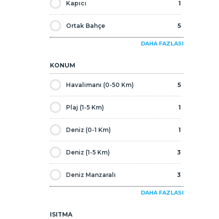
Kapıcı
1
Çamaşır Odası
1
Vatandaşlığa Uygun
2
Ortak Bahçe
5
Amerikan Mutfak
5
Yatırımlık
5
DAHA FAZLASI
Yüzme Havuzu
5
Duşakabin
5
KONUM
Resepsiyon Hizmetleri
2
Akıllı Ev Sistemi
4
Havalimanı (0-50 Km)
5
Spor Salonu
5
Depo
2
Plaj (1-5 Km)
1
Futbol Sahası
3
Teras
5
Deniz (0-1 Km)
1
Oyun Odası
1
Merkezi Uydu Sistemi
5
Deniz (1-5 Km)
3
Site İçinde
5
Deniz Manzaralı
3
Asansör
4
DAHA FAZLASI
Doğa Manzaralı
4
Çocuk Parkı
5
ISITMA