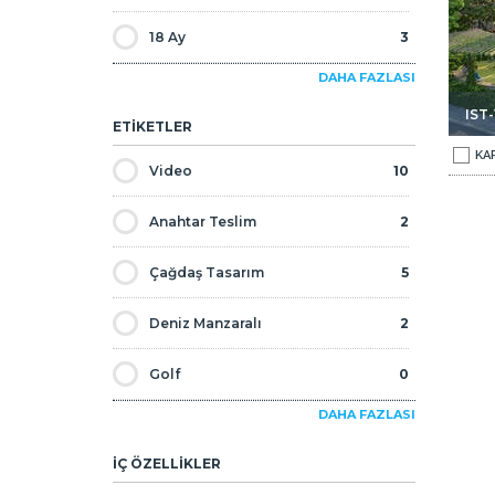
18 Ay
3
DAHA FAZLASI
24 Ay
2
IST
ETİKETLER
30 Ay
1
KA
Video
10
36 Ay
1
Anahtar Teslim
2
Çağdaş Tasarım
5
Deniz Manzaralı
2
Golf
0
DAHA FAZLASI
İkinci El
0
İÇ ÖZELLİKLER
İndirimli
0