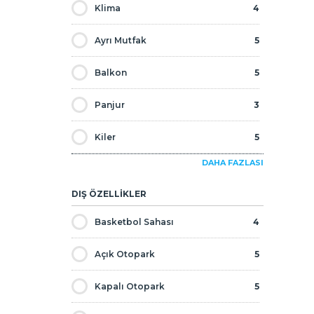
Klima
4
Kampanyalar
0
Ayrı Mutfak
5
Kira Garantisi
0
Balkon
5
Kısa Dönemli Kiralama
0
Panjur
3
Lüks
1
Kiler
5
Plaja Sıfır
0
DAHA FAZLASI
Giyinme Odası
2
Plaja Yürüme Mesafesi
0
DIŞ ÖZELLİKLER
Ebeveyn Banyosu
5
Sıfır
5
Basketbol Sahası
4
Gömme Dolap
3
Taksitli
3
Açık Otopark
5
Jeneratör
5
Tüm Olanaklara Yürüme Mesafesi
3
Kapalı Otopark
5
Ankastre Set
5
Ucuz
1