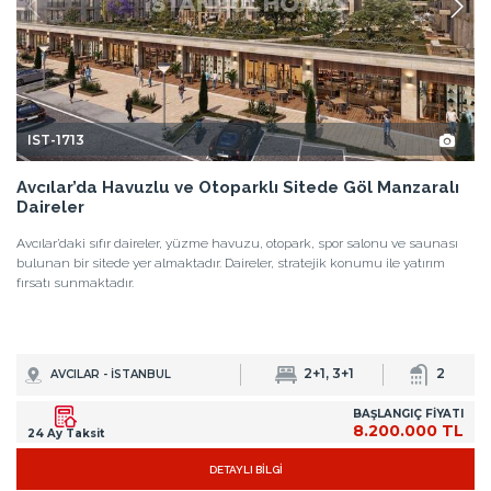
IST-1713
Avcılar’da Havuzlu ve Otoparklı Sitede Göl Manzaralı
Daireler
Avcılar’daki sıfır daireler, yüzme havuzu, otopark, spor salonu ve saunası
bulunan bir sitede yer almaktadır. Daireler, stratejik konumu ile yatırım
fırsatı sunmaktadır.
2+1, 3+1
2
AVCILAR - İSTANBUL
BAŞLANGIÇ FİYATI
8.200.000 TL
24 Ay Taksit
DETAYLI BİLGİ