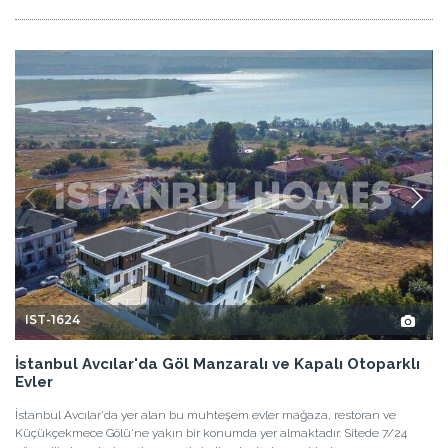
IST-1624
İstanbul Avcılar'da Göl Manzaralı ve Kapalı Otoparklı
Evler
İstanbul Avcılar'da yer alan bu muhteşem evler mağaza, restoran ve
Küçükçekmece Gölü'ne yakın bir konumda yer almaktadır. Sitede 7/24