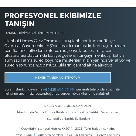
PROFESYONEL EKİBİMİZLE
TANIŞIN
UZMAN EKİBİMİZ SİZİ DİNLEMEYE HAZIR
Istanbul Homes ®, 12 Temmuz 2004 tarihinde kurulan Tekçe
Overseas Gayrimenkul AŞ'nin tescilli markasıdır. Kuruluşumuzdan
beri 84 farklı ülkeden binlerce müşteriye tapu teslimi yapan,
uluslararası platformda faaliyet gösteren bir gayrimenkul şirketiyiz.
Tüm satın alma süreci boyunca müşterilerimizin yanında yer alıyor ve
sürecin sonunda %100 mutluluklarını garanti altına alıyoruz.
HEMEN TANIŞMAK İSTİYORUM
Şu an İstanbul'daysanız
+90 535 480 80 80
numaralı telefondan bizimle
iletişime geçin, sizi bulunduğunuz yerden 30 dakika içinde alalım!
SIK ZİYARET EDİLEN SAYFALAR
İstanbul'da Satılık Emlak İlanları
İstanbul'da Satılık Daire İlanları
İstanbul'da Satılık Ev İlanları
Copyright Istanbul Homes © 2014 - 2026. Tüm hakları saklıdır.
Yasal Uyarı
Kullanım Şartları
Gizlilik Politikası
Çerez Politikası