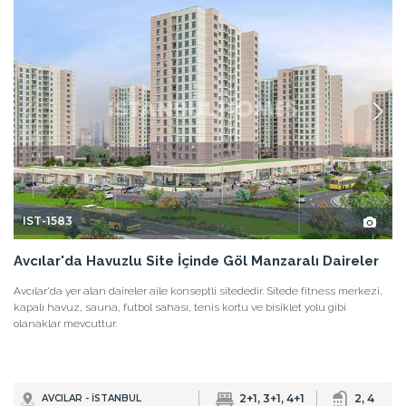
IST-1583
Avcılar'da Havuzlu Site İçinde Göl Manzaralı Daireler
Avcılar'da yer alan daireler aile konseptli sitededir. Sitede fitness merkezi,
kapalı havuz, sauna, futbol sahası, tenis kortu ve bisiklet yolu gibi
olanaklar mevcuttur.
2+1, 3+1, 4+1
2, 4
AVCILAR - İSTANBUL