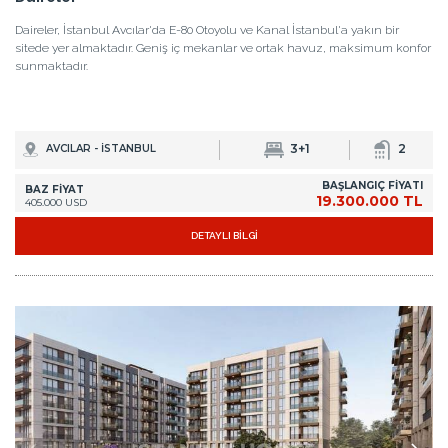
Daireler, İstanbul Avcılar'da E-80 Otoyolu ve Kanal İstanbul'a yakın bir
sitede yer almaktadır. Geniş iç mekanlar ve ortak havuz, maksimum konfor
sunmaktadır.
3+1
2
AVCILAR - İSTANBUL
BAŞLANGIÇ FİYATI
BAZ FİYAT
19.300.000 TL
405.000 USD
DETAYLI BİLGİ