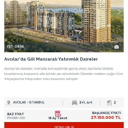
IST-0856
Avcılar'da Göl Manzaralı Yatırımlık Daireler
Avcılar'da daireler, mahalle konseptinde geniş ortak alanlarla birlikte
tasarlanmış kapsamlı site içinde yer almaktadır. Daireler modern çağın tüm
ihtiyaçlarına hitap eden lüks tasarıma sahiptir.
3+1, 4+1
2
AVCILAR - İSTANBUL
BAŞLANGIÇ FİYATI
BAZ FİYAT
27.150.000 TL
570.000 USD
18 Ay Taksit
DETAYLI BİLGİ