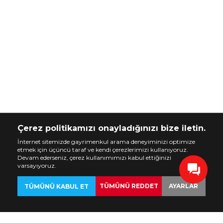
Çerez politikamızı onayladığınızı bize iletin.
İnternet sitemizde gayrimenkul arama deneyiminizi optimize
etmek için üçüncü taraf ve kendi çerezlerimizi kullanıyoruz.
Devam ederseniz, çerez kullanımımızı kabul ettiğinizi
varsayıyoruz.
TÜMÜNÜ REDDET
AYARLAR
TÜMÜNÜ KABUL ET
GERİ
EMLAKLAR
ÖZELLEŞTİR