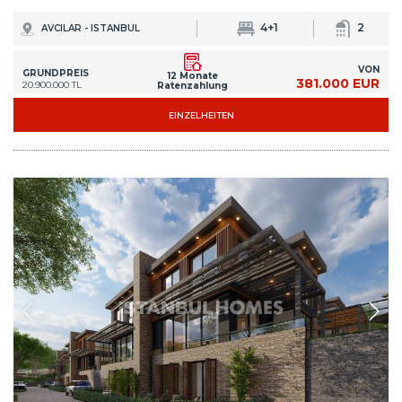
4+1
2
AVCILAR - ISTANBUL
VON
GRUNDPREIS
12 Monate
381.000 EUR
20.900.000 TL
Ratenzahlung
EINZELHEITEN