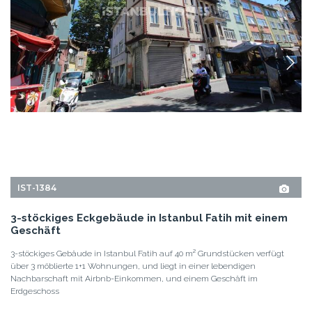
IST-1384
3-stöckiges Eckgebäude in Istanbul Fatih mit einem
Geschäft
3-stöckiges Gebäude in Istanbul Fatih auf 40 m² Grundstücken verfügt
über 3 möblierte 1+1 Wohnungen, und liegt in einer lebendigen
Nachbarschaft mit Airbnb-Einkommen, und einem Geschäft im
Erdgeschoss
3+3
3
FATIH - ISTANBUL
GRUNDPREIS
781.000 EUR
900.000 USD
EINZELHEITEN