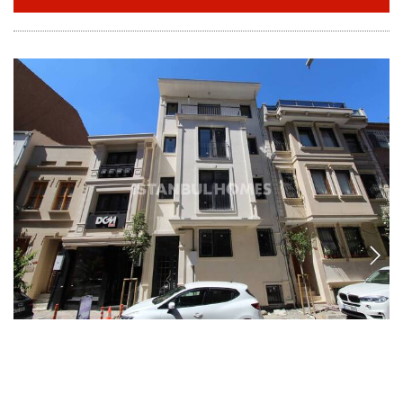
IST-1390
Vollständig möbliertes Geschäftshaus in Istanbul
Fatih
Das 4-stöckige Geschäftshaus befindet sich in der Nähe der historischen
Plätze in Fatih. Es sind zwei 3-Schlafzimmer, drei 2-Schlafzimmer und
eine 1-Schlafzimmer Wohnung verfügbar.
13+5+
6
FATIH - ISTANBUL
GRUNDPREIS
2.255.000 EUR
2.600.000 USD
EINZELHEITEN