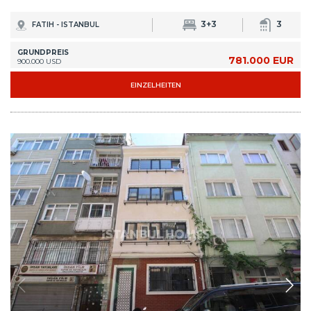
IST-1391
Möbliertes ganzes Wohnungs Gebäude in Istanbul mit
5 Etagen
Das 5-stöckige Gebäude in Istanbul Fatih erstreckt sich über 66 m²
Grundstücksfläche. Das Gebäude befindet sich 250 m von der Fatih
Moschee entfernt und wird komplett renoviert und möbliert übergeben.
5+5
5
FATIH - ISTANBUL