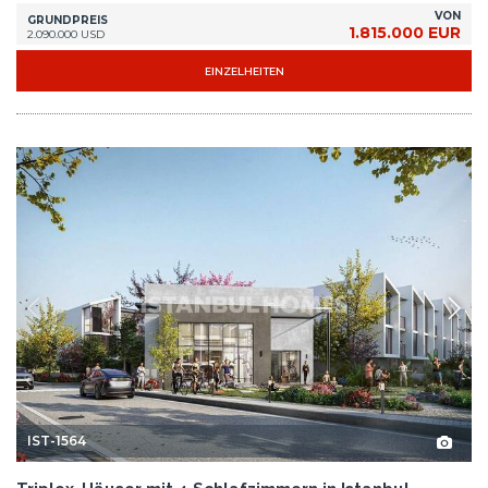
VON
GRUNDPREIS
1.815.000 EUR
2.090.000 USD
EINZELHEITEN
IST-1564