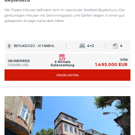
4+2
4
BEYLIKDÜZÜ - ISTANBUL
VON
GRUNDPREIS
6 Monate
1.495.000 EUR
1.720.000 USD
Ratenzahlung
EINZELHEITEN