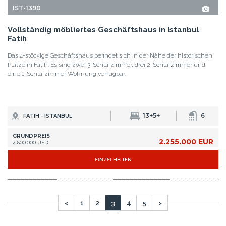
<
1
2
3
4
5
>
TREFFEN SIE UNSER
PROFESSIONELLES TEAM
UNSER EXPERTEN-TEAM IST BEREIT IHNEN ZUZUHÖREN
Istanbul Homes ist eine Filiale von Tekçe Overseas Gayrimenkul AŞ,
dem führenden Immobilienunternehmen für den Verkauf von
Immobilien in Übersee in der Türkei. Wir führen unsere Kunden durch
die gesamte Reise von der Suche nach ihrem Traumhaus über die
Unterzeichnung ihrer Eigentumsurkunden bis hin zur
Eingewöhnung.
ICH MÖCHTE SIE TREFFEN
Wenn Sie jetzt in Istanbul sind, rufen Sie uns direkt unter
+90 535 480 80 80
an. Wir können Sie innerhalb von 30 Minuten von Ihrem Abholort abholen!
FAVORITE-SEITEN