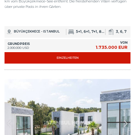
km vom Büyükçekmece-See entfernt. Die freistehenden Villen verfügen
über private Pools in ihren Gärten.
5+1, 6+1, 7+1, 8+1, 10+1
3, 6, 7
BÜYÜKÇEKMECE - ISTANBUL
VON
GRUNDPREIS
1.735.000 EUR
2.000.000 USD
EINZELHEITEN